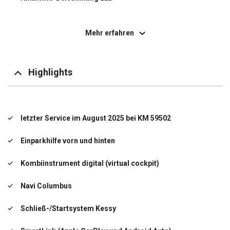
Anti-Blockier-System (ABS)
Mehr erfahren
Antriebs-Schlupfregelung (ASR)
Außenspiegel elektr. anklappbar
Highlights
Außenspiegel elektr. verstell- und heizbar
Außenspiegel mit Abblendautomatik, links
letzter Service im August 2025 bei KM 59502
Außenspiegel schwarz lackiert
Einparkhilfe vorn und hinten
Bordcomputer
Kombiinstrument digital (virtual cockpit)
Dachhimmel schwarz
Navi Columbus
Dachreling schwarz, hochglänzend
Schließ-/Startsystem Kessy
Differentialsperre (Vorderachse)