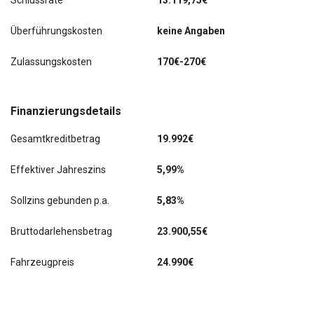
Schlussrate
13.119,75€
Mittelarmlehne hinten
Überführungskosten
keine Angaben
Mittelarmlehne vorn
Zulassungskosten
170€-270€
Motor 2,0 Ltr. - 147 kW TDI
Nebelscheinwerfer LED
Finanzierungsdetails
Notrufsystem
Gesamtkreditbetrag
19.992€
Parkbremse elektronisch
Effektiver Jahreszins
5,99%
Phonebox
Sollzins gebunden p.a.
5,83%
Progressivlenkung
Bruttodarlehensbetrag
23.900,55€
Radioempfang digital (DAB+)
Fahrzeugpreis
24.990€
Scheinwerfer LED mit adaptiver Lichtverteilung (AFS)
Scheinwerfer-Reinigungsanlage (SRA)