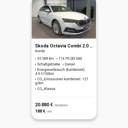
Skoda
Octavia Combi 2.0 TDI Ambition
Kombi
33.388 km
116 PS (85 kW)
Schaltgetriebe
Diesel
Energieverbrauch (kombiniert):
4.9 l/100km
CO₂-Emissionen kombiniert: 127
g/km
CO₂-Klasse:
20.880 €
/ Kaufpreis
188 €
/ mtl