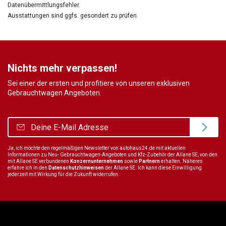
Datenübermittlungsfehler.
Ausstattungen sind ggfs. gesondert zu prüfen.
Nichts mehr verpassen!
Sei einer der ersten und profitiere von unseren exklusiven
Gebrauchtwagen Angeboten.
Ja, ich möchte den regelmäßigen Newsletter von autohaus24.de mit aktuellen
Informationen zu Neu- Gebrauchtwagen-Angeboten und Kfz-Zubehör der Allane SE, von den
mit Allane SE verbundenen
Konzernunternehmen
sowie
Partnern
erhalten. Näheres
erfahre ich in den
Datenschutzhinweisen
der Allane SE. Ich kann diese Einwilligung
jederzeit mit Wirkung für die Zukunft widerrufen.