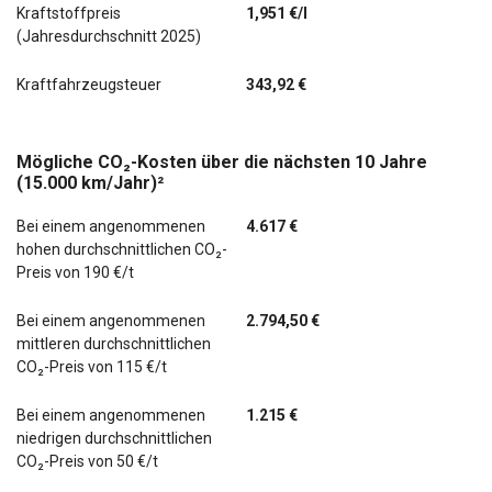
Kraftstoffpreis
1,951 €/l
(Jahresdurchschnitt 2025)
Start/Stop-Anlage
Kraftfahrzeugsteuer
343,92 €
Tagfahrlicht LED
letzter Service im August 2025 bei KM 59502
Mögliche CO₂-Kosten über die nächsten 10 Jahre
(15.000 km/Jahr)²
Ausstattungs-Paket: Parken & Licht
Bei einem angenommenen
4.617 €
Einparkhilfe vorn und hinten
hohen durchschnittlichen CO₂-
Preis von 190 €/t
Infotainment-Paket Columbus
Bei einem angenommenen
2.794,50 €
Kombiinstrument digital (virtual cockpit)
mittleren durchschnittlichen
CO₂-Preis von 115 €/t
Navi Columbus
Bei einem angenommenen
1.215 €
Perleffekt-Lackierung
niedrigen durchschnittlichen
CO₂-Preis von 50 €/t
Schließ-/Startsystem Kessy