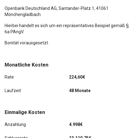
Knieairbag Fahrerseite
Openbank Deutschland AG,
Santander-Platz 1
, 41061
Mönchengladbach
Kopf-Airbag-System
Hierbei handelt es sich um ein repräsentatives Beispiel gemäß §
6a PAngV.
Lehnenentriegelung der Rücksitzlehne im Kofferraum
Bonität vorausgesetzt.
Lendenwirbelstütze Sitz vorn links
Lendenwirbelstütze Sitz vorn rechts
Monatliche Kosten
Lenkrad (Sport/Leder - 3-Speichen, unten abgeflacht) mit
Multifunktion
Rate
224,60€
Lenksäule (Lenkrad) verstellbar (vertikal / axial)
Laufzeit
48 Monate
Lichtassistent (Coming Home, Leaving Home)
Einmalige Kosten
Licht- und Regensensor
Anzahlung
4.998€
LM-Felgen