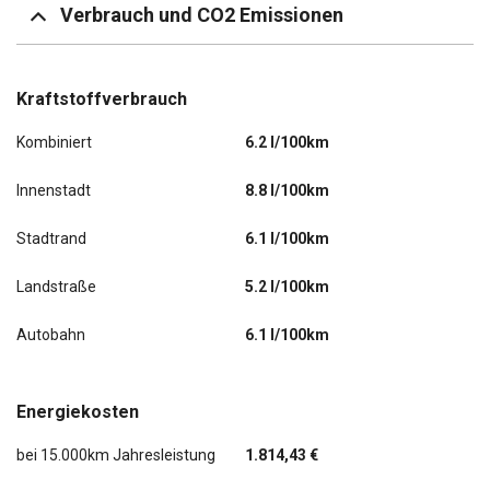
Verbrauch und CO2 Emissionen
Seitenairbag vorn
Seitenairbag vorn mitte (Center-Airbag)
Kraftstoffverbrauch
Seitenscheiben hinten und Heckscheibe abgedunkelt
Kombiniert
6.2 l/100km
(SunSet)
Innenstadt
8.8 l/100km
Servolenkung
Stadtrand
6.1 l/100km
Sitzbezug / Polsterung: Stoff RS schwarz mit Ziernaht
Landstraße
5.2 l/100km
Sitzheizung vorn
Autobahn
6.1 l/100km
Sitz vorn links höhenverstellbar
Sitz vorn rechts höhenverstellbar
Energiekosten
Sportsitze
bei 15.000km Jahresleistung
1.814,43 €
Sprachsteuerung für Infotainment-System