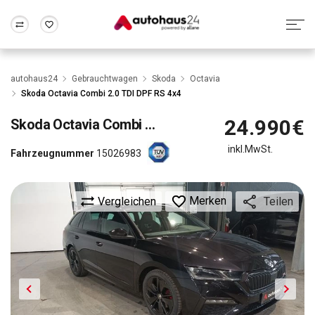
Zum Antrag
Alle Fragen & Antworten
München
Berlin
autohaus24
Gebrauchtwagen
Skoda
Octavia
Wir bewerten dein Auto
Rund um die Inzahlungnahme
Skoda Octavia Combi 2.0 TDI DPF RS 4x4
Frankfurt
Wuppertal
24.990€
Skoda
Octavia Combi 2.0 TDI DPF RS 4x4
inkl.MwSt.
Fahrzeugnummer
15026983
Merken
Vergleichen
Teilen