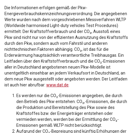
Die Informationen erfolgen gemäß der Pkw-
Energieverbrauchskennzeichnungsverordnung. Die angegebenen
Werte wurden nach dem vorgeschriebenen Messverfahren WLTP
(Worldwide harmonised Light-duty vehicles Test Procedures)
ermittelt. Der Kraftstoffverbrauch und der CO₂, Ausstoß eines
Pkw sind nicht nur von der effizienten Ausnutzung des Kraftstoffs
durch den Pkw, sondern auch vom Fahrstil und anderen
nichttechnischen Faktoren abhängig. CO₂, ist das für die
Erderwärmung hauptsächlich verantwortliche Treibhausgas. Ein
Leitfaden über den Kraftstoffverbrauch und die CO₂-Emissionen
aller in Deutschland angebotenen neuen Pkw-Modelle ist
unentgeltlich einsehbar an jedem Verkaufsort in Deutschland, an
dem neue Pkw ausgestellt oder angeboten werden. Der Leitfaden
ist auch hier abrufbar:
www.dat.de
.
Es werden nur die CO₂-Emissionen angegeben, die durch
den Betrieb des Pkw entstehen. CO₂,-Emissionen, die durch
die Produktion und Bereitstellung des Pkw sowie des
Kraftstoffes bzw. der Energieträger entstehen oder
vermieden werden, werden bei der Ermittlung der CO₂-
Emissionen gemäß WLTP nicht berücksichtigt.
Aufgrund der CO₂-Bepreisung sind künftig Erhöhungen der