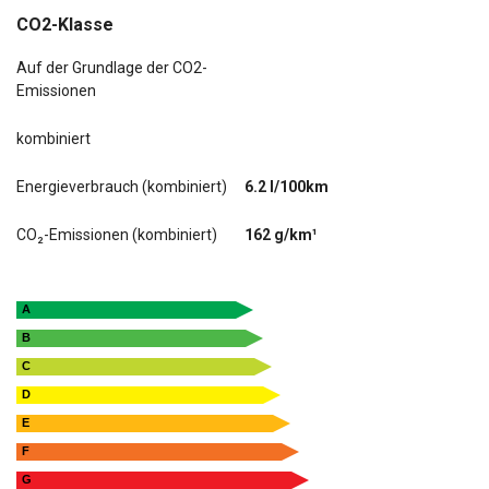
CO2-Klasse
SmartLink (Apple CarPlay und Android Auto)
Auf der Grundlage der CO2-
Emissionen
kombiniert
Energieverbrauch (kombiniert)
6.2 l/100km
CO₂-Emissionen (kombiniert)
162 g/km¹
A
B
C
D
E
F
G