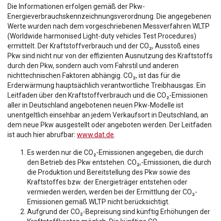
Die Informationen erfolgen gemäß der Pkw-
Energieverbrauchskennzeichnungsverordnung. Die angegebenen
Werte wurden nach dem vorgeschriebenen Messverfahren WLTP
(Worldwide harmonised Light-duty vehicles Test Procedures)
ermittelt. Der Kraftstoffverbrauch und der CO₂, Ausstoß eines
Pkw sind nicht nur von der effizienten Ausnutzung des Kraftstoffs
durch den Pkw, sondern auch vom Fahrstil und anderen
nichttechnischen Faktoren abhängig. CO₂, ist das für die
Erderwärmung hauptsächlich verantwortliche Treibhausgas. Ein
Leitfaden über den Kraftstoffverbrauch und die CO₂-Emissionen
aller in Deutschland angebotenen neuen Pkw-Modelle ist
unentgeltlich einsehbar an jedem Verkaufsort in Deutschland, an
dem neue Pkw ausgestellt oder angeboten werden. Der Leitfaden
ist auch hier abrufbar:
www.dat.de
.
Es werden nur die CO₂-Emissionen angegeben, die durch
den Betrieb des Pkw entstehen. CO₂,-Emissionen, die durch
die Produktion und Bereitstellung des Pkw sowie des
Kraftstoffes bzw. der Energieträger entstehen oder
vermieden werden, werden bei der Ermittlung der CO₂-
Emissionen gemäß WLTP nicht berücksichtigt.
Aufgrund der CO₂-Bepreisung sind künftig Erhöhungen der