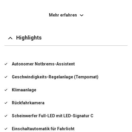
Einschaltautomatik für Fahrlicht
Mehr erfahren
Elektron. Stabilitäts-Programm (ESP)
Fensterheber elektr. vorn, Impulsgeber links
Highlights
Getriebe 6-Gang
Handschuhfach mit Kühlfunktion
Autonomer Notbrems-Assistent
Innenraumfilter: Pollenfilter
Geschwindigkeits-Regelanlage (Tempomat)
Karosserie/Aufbau: Kasten Standard
Klimaanlage
Kraftstofftank: 80 Ltr.
Rückfahrkamera
Lenksäule (Lenkrad) verstellbar
Scheinwerfer Full-LED mit LED-Signatur C
Modellpflege (2)
Einschaltautomatik für Fahrlicht