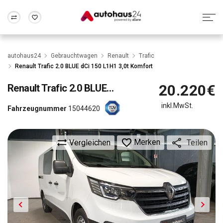
Zum Antrag
Alle Fragen & Antworten
München
Berlin
autohaus24
Gebrauchtwagen
Renault
Trafic
Wir bewerten dein Auto
Rund um die Inzahlungnahme
Renault Trafic 2.0 BLUE dCi 150 L1H1 3,0t Komfort
Frankfurt
Wuppertal
20.220€
Renault
Trafic 2.0 BLUE dCi 150 L1H1 3,0t Komfort
inkl.MwSt.
Fahrzeugnummer
15044620
Merken
Vergleichen
Teilen