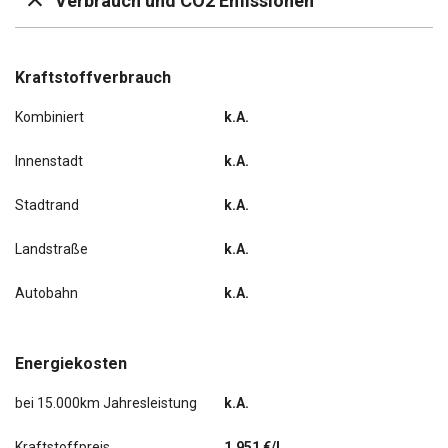
Verbrauch und CO2 Emissionen
Kraftstoffverbrauch
Kombiniert
k.A.
Innenstadt
k.A.
Stadtrand
k.A.
Landstraße
k.A.
Autobahn
k.A.
Energiekosten
bei 15.000km Jahresleistung
k.A.
Kraftstoffpreis
1,951 €/l