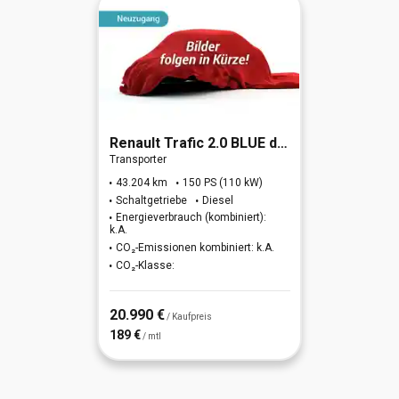
Renault
Trafic 2.0 BLUE dCi 150 L1H1 3,0t Komfort (EU6d)
Transporter
43.204 km
150 PS (110 kW)
Schaltgetriebe
Diesel
Energieverbrauch (kombiniert):
k.A.
CO₂-Emissionen kombiniert: k.A.
CO₂-Klasse:
20.990 €
/ Kaufpreis
189 €
/ mtl