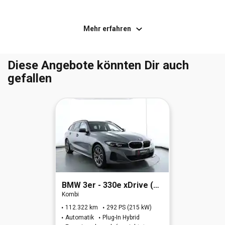
Motor 2,0 Ltr. - 110 kW BLUE dCi Diesel FAP KAT
Elektron. Stabilitäts-Programm (ESP)
Mehr erfahren
Nebelschlussleuchte
Radstand 3098 mm
Diese Angebote könnten Dir auch
gefallen
Rußpartikelfilter
Schadstoffarm nach Abgasnorm Euro 6d
Servolenkung
Sitzbezug / Polsterung: Stoff
Sitze im Fahrerhaus: Fahrersitz Komfort 3-fach
verstellbar
BMW
3er - 330e xDrive (OPF)(EURO 6d)
Sitze im Fahrerhaus: Fahrersitz mit Armlehne
Kombi
112.322 km
292 PS (215 kW)
Tagfahrlicht LED
Automatik
Plug-In Hybrid