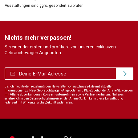
Ausstattungen sind ggfs. gesondert zu prüfen.
Nichts mehr verpassen!
Sei einer der ersten und profitiere von unseren exklusiven
Gebrauchtwagen Angeboten.
Ja, ich möchte den regelmäßigen Newsletter von autohaus24.de mit aktuellen
Informationen zu Neu- Gebrauchtwagen-Angeboten und Kfz-Zubehör der Allane SE, von den
mit Allane SE verbundenen
Konzernunternehmen
sowie
Partnern
erhalten. Näheres
erfahre ich in den
Datenschutzhinweisen
der Allane SE. Ich kann diese Einwilligung
jederzeit mit Wirkung für die Zukunft widerrufen.