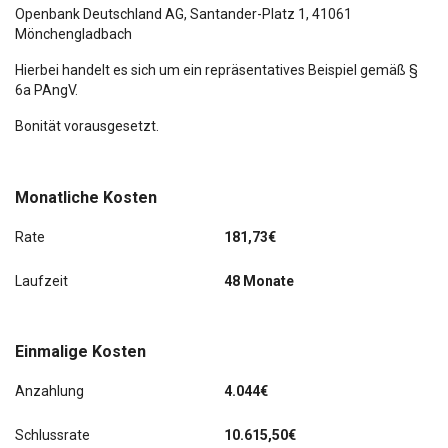
Rückfahrkamera
Openbank Deutschland AG,
Santander-Platz 1
, 41061
Mönchengladbach
Scheinwerfer Full-LED mit LED-Signatur C
Hierbei handelt es sich um ein repräsentatives Beispiel gemäß §
6a PAngV.
Schiebetür Lade-/Fahrgastraum rechts mit Verglasung
Bonität vorausgesetzt.
Spurverlassenswarnung
Totwinkel-Assistent
Monatliche Kosten
Rate
181,73€
Laufzeit
48 Monate
Einmalige Kosten
Anzahlung
4.044€
Schlussrate
10.615,50€