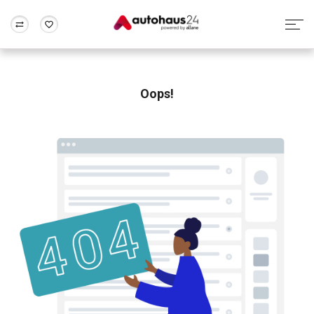
Zum Antrag
Alle Fragen & Antworten
München
Berlin
Wir bewerten dein Auto
Rund um die Inzahlungnahme
Oops!
Frankfurt
Wuppertal