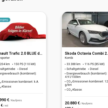
nault
Trafic 2.0 BLUE dCi 150 L1H1 3,0t Komfort (EU6d)
Skoda
Octavia Combi 2.0 TDI Ambit
sporter
Kombi
.204 km
150 PS (110 kW)
33.388 km
116 PS (85 kW)
haltgetriebe
Diesel
Schaltgetriebe
Diesel
ergieverbrauch (kombiniert):
Energieverbrauch (kombiniert):
4.9 l/100km
CO₂-Emissionen kombiniert: 1
₂-Emissionen kombiniert: k.A.
g/km
₂-Klasse:
CO₂-Klasse:
990 €
/ Kaufpreis
20.880 €
/ Kaufpreis
 €
/ mtl