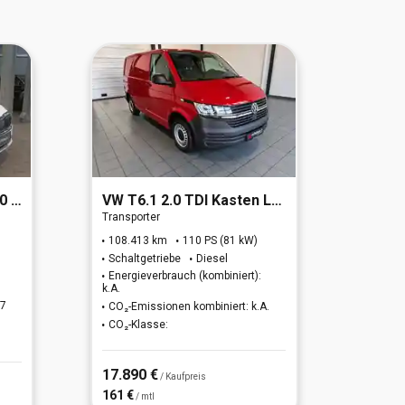
ion
VW
T6.1 2.0 TDI Kasten L1H1 (EURO 6d-TEMP)
VW
Ta
Transporter
Geländ
108.413 km
110 PS (81 kW)
11.32
Schaltgetriebe
Diesel
Autom
Energieverbrauch (kombiniert):
Energi
k.A.
k.A.
27
CO₂-Emissionen kombiniert: k.A.
CO₂-Em
CO₂-Klasse:
CO₂-K
17.890 €
18.94
/ Kaufpreis
161 €
171 €
/ mtl
/