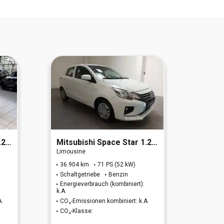
 6d)
Mitsubishi
Space Star 1.2 Select (EURO 6d)
Mitsu
Limousine
Kleinw
36.904 km
71 PS (52 kW)
44.96
Schaltgetriebe
Benzin
Schalt
Energieverbrauch (kombiniert):
Energi
k.A.
k.A.
A.
CO₂-Emissionen kombiniert: k.A.
CO₂-Em
CO₂-Klasse:
CO₂-K