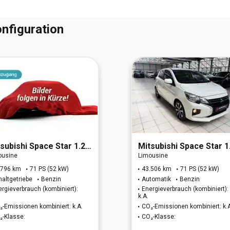
nfiguration
subishi
Space Star 1.2 Select (EURO 6d)
Mitsubishi
Space Star 1.2 Select+ (EURO
ousine
Limousine
.796 km
71 PS (52 kW)
43.506 km
71 PS (52 kW)
haltgetriebe
Benzin
Automatik
Benzin
ergieverbrauch (kombiniert):
Energieverbrauch (kombiniert):
k.A.
₂-Emissionen kombiniert: k.A.
CO₂-Emissionen kombiniert: k.
₂-Klasse:
CO₂-Klasse: