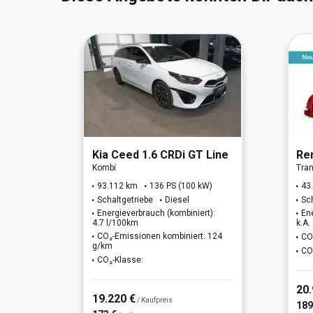
RO 6d)
Kia
Ceed 1.6 CRDi GT Line
Re
Kombi
Tran
W)
93.112 km
136 PS (100 kW)
43
Schaltgetriebe
Diesel
Sc
t):
Energieverbrauch (kombiniert):
En
4.7 l/100km
k.A.
CO₂-Emissionen kombiniert: 124
 k.A.
CO
g/km
CO
CO₂-Klasse:
20.
19.220 €
/ Kaufpreis
189