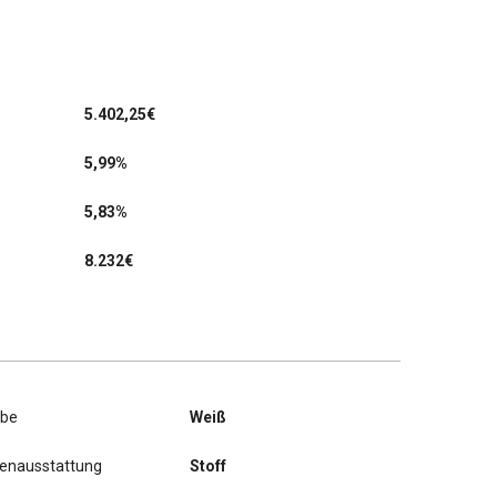
5.402,25
€
5,99%
5,83%
8.232€
rbe
Weiß
nenausstattung
Stoff