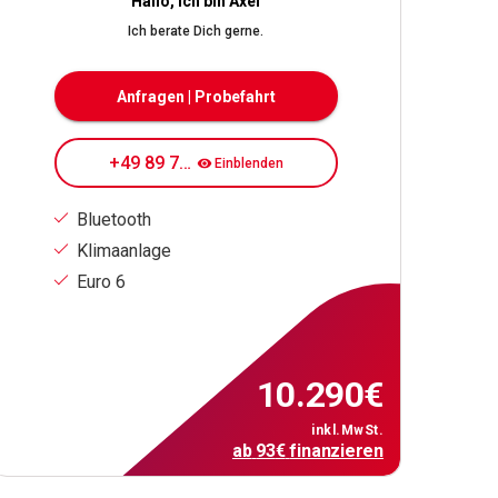
Hallo, ich bin Axel
Ich berate Dich gerne.
Anfragen | Probefahrt
+49 89 7080 84 178
Einblenden
Bluetooth
Klimaanlage
Euro 6
10.290
€
inkl.MwSt.
ab
93
€
finanzieren