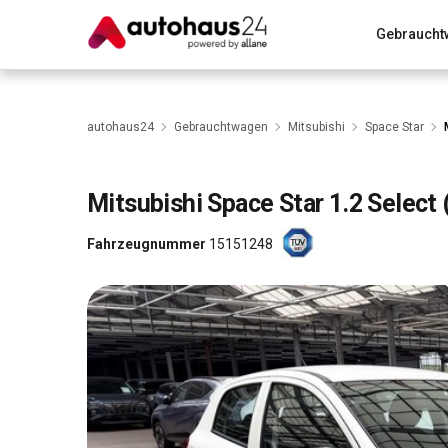
Gebraucht
Zum Antrag
Alle Fragen & Antworten
München
Wir bewerten dein Auto
Rund um die Inzahlungnahme
autohaus24
Gebrauchtwagen
Mitsubishi
Space Star
Mitsubishi
Space Star 1.2 Select
Fahrzeugnummer
15151248