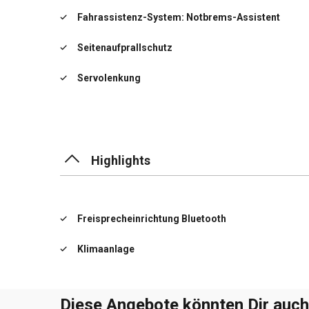
Fahrassistenz-System: Notbrems-Assistent
Seitenaufprallschutz
Servolenkung
Sitzausstattung: 5-Sitzer
Highlights
Freisprecheinrichtung Bluetooth
Klimaanlage
Diese Angebote könnten Dir auch