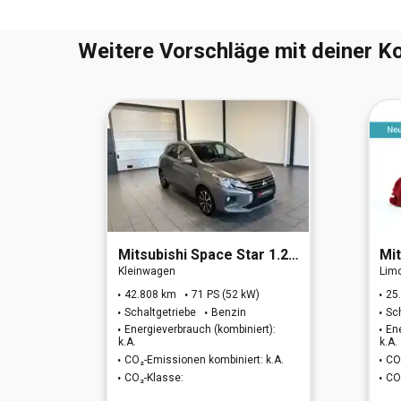
Weitere Vorschläge mit deiner Ko
(EURO 6d)
Mitsubishi
Space Star 1.2 Select+ (EURO 6d)
Mit
Kleinwagen
Lim
42.808 km
71 PS (52 kW)
25
Schaltgetriebe
Benzin
Sc
t):
Energieverbrauch (kombiniert):
En
k.A.
k.A.
 k.A.
CO₂-Emissionen kombiniert: k.A.
CO
CO₂-Klasse:
CO