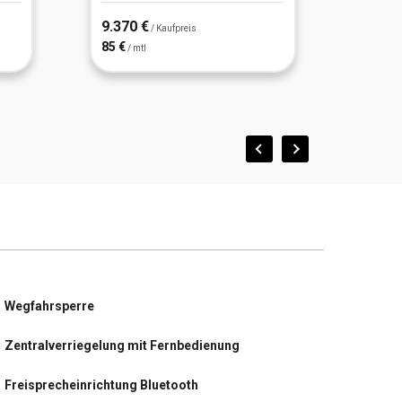
9.370 €
9.990
/ Kaufpreis
85 €
90 €
/ mtl
/ m
Wegfahrsperre
Zentralverriegelung mit Fernbedienung
Freisprecheinrichtung Bluetooth