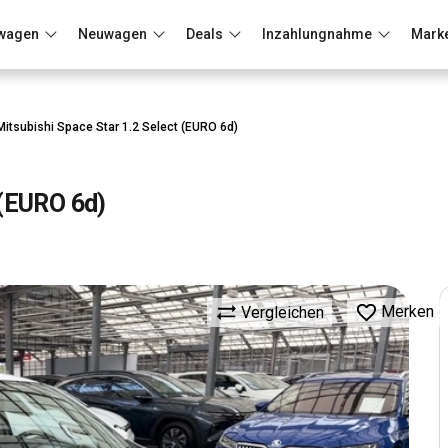
wagen
Neuwagen
Deals
Inzahlungnahme
Mark
Berlin
Frankfurt
Wuppertal
Mitsubishi Space Star 1.2 Select (EURO 6d)
 (EURO 6d)
Merken
Vergleichen