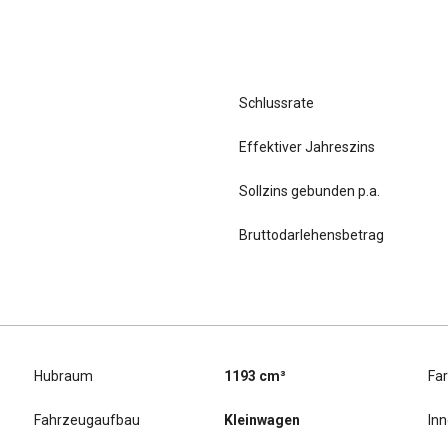
Schlussrate
Effektiver Jahreszins
Sollzins gebunden p.a.
Bruttodarlehensbetrag
Hubraum
1193 cm³
Fa
Fahrzeugaufbau
Kleinwagen
In