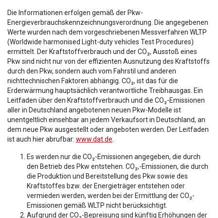
Die Informationen erfolgen gemäß der Pkw-
Energieverbrauchskennzeichnungsverordnung. Die angegebenen
Werte wurden nach dem vorgeschriebenen Messverfahren WLTP
(Worldwide harmonised Light-duty vehicles Test Procedures)
ermittelt. Der Kraftstoffverbrauch und der CO₂, Ausstoß eines
Pkw sind nicht nur von der effizienten Ausnutzung des Kraftstoffs
durch den Pkw, sondern auch vom Fahrstil und anderen
nichttechnischen Faktoren abhängig. CO₂, ist das für die
Erderwärmung hauptsächlich verantwortliche Treibhausgas. Ein
Leitfaden über den Kraftstoffverbrauch und die CO₂-Emissionen
aller in Deutschland angebotenen neuen Pkw-Modelle ist
unentgeltlich einsehbar an jedem Verkaufsort in Deutschland, an
dem neue Pkw ausgestellt oder angeboten werden. Der Leitfaden
ist auch hier abrufbar:
www.dat.de
.
Es werden nur die CO₂-Emissionen angegeben, die durch
den Betrieb des Pkw entstehen. CO₂,-Emissionen, die durch
die Produktion und Bereitstellung des Pkw sowie des
Kraftstoffes bzw. der Energieträger entstehen oder
vermieden werden, werden bei der Ermittlung der CO₂-
Emissionen gemäß WLTP nicht berücksichtigt.
Aufgrund der CO₂-Bepreisung sind künftig Erhöhungen der