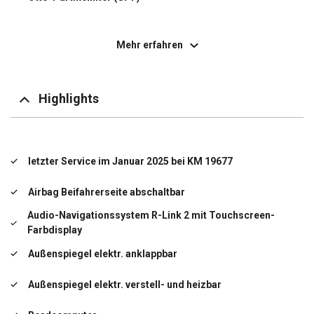
Panorama-Frontscheibe
Mehr erfahren
Schadstoffarm nach Abgasnorm Euro 6
Scheinwerfer Full-LED
Highlights
Start/Stop-Anlage
Steckdose (12V-Anschluß) im Koffer-/Laderaum
letzter Service im Januar 2025 bei KM 19677
Touchscreen (7,0 Zoll)
Airbag Beifahrerseite abschaltbar
Türgriffe außen Wagenfarbe
Audio-Navigationssystem R-Link 2 mit Touchscreen-
Farbdisplay
USB-Anschluss
Außenspiegel elektr. anklappbar
Zentralverriegelung mit Fernbedienung
Außenspiegel elektr. verstell- und heizbar
letzter Service im Januar 2025 bei KM 19677