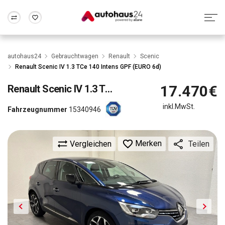
Zum Antrag
Alle Fragen & Antworten
München
Berlin
autohaus24
Gebrauchtwagen
Renault
Scenic
Wir bewerten dein Auto
Rund um die Inzahlungnahme
Renault Scenic IV 1.3 TCe 140 Intens GPF (EURO 6d)
Frankfurt
Wuppertal
17.470€
Renault
Scenic IV 1.3 TCe 140 Intens GPF (EURO 6d)
inkl.MwSt.
Fahrzeugnummer
15340946
Merken
Vergleichen
Teilen