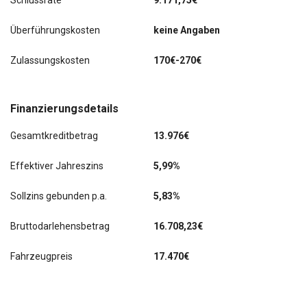
Schlussrate
9.171,75€
Überführungskosten
keine Angaben
Zulassungskosten
170€-270€
Finanzierungsdetails
Gesamtkreditbetrag
13.976€
Effektiver Jahreszins
5,99%
Sollzins gebunden p.a.
5,83%
Bruttodarlehensbetrag
16.708,23€
Fahrzeugpreis
17.470€