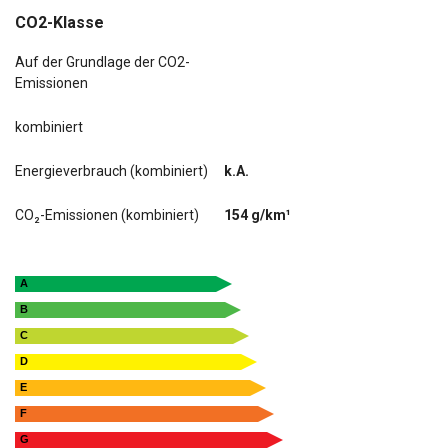
CO2-Klasse
Auf der Grundlage der CO2-
Emissionen
kombiniert
Energieverbrauch (kombiniert)
k.A.
CO₂-Emissionen (kombiniert)
154 g/km¹
A
B
C
D
E
F
G