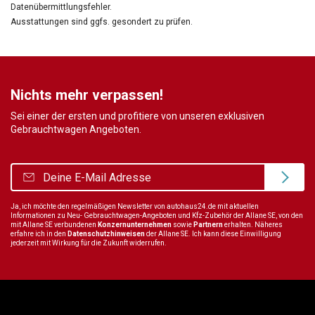
Datenübermittlungsfehler.
Ausstattungen sind ggfs. gesondert zu prüfen.
Nichts mehr verpassen!
Sei einer der ersten und profitiere von unseren exklusiven
Gebrauchtwagen Angeboten.
Ja, ich möchte den regelmäßigen Newsletter von autohaus24.de mit aktuellen
Informationen zu Neu- Gebrauchtwagen-Angeboten und Kfz-Zubehör der Allane SE, von den
mit Allane SE verbundenen
Konzernunternehmen
sowie
Partnern
erhalten. Näheres
erfahre ich in den
Datenschutzhinweisen
der Allane SE. Ich kann diese Einwilligung
jederzeit mit Wirkung für die Zukunft widerrufen.