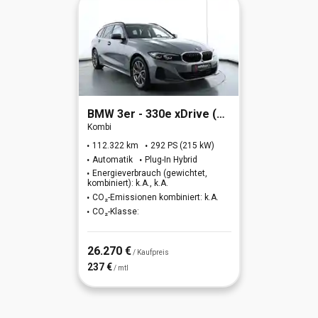
BMW
3er - 330e xDrive (OPF)(EURO 6d)
Kombi
112.322 km
292 PS (215 kW)
Automatik
Plug-In Hybrid
Energieverbrauch (gewichtet,
kombiniert): k.A., k.A.
CO₂-Emissionen kombiniert: k.A.
CO₂-Klasse:
26.270 €
/ Kaufpreis
237 €
/ mtl