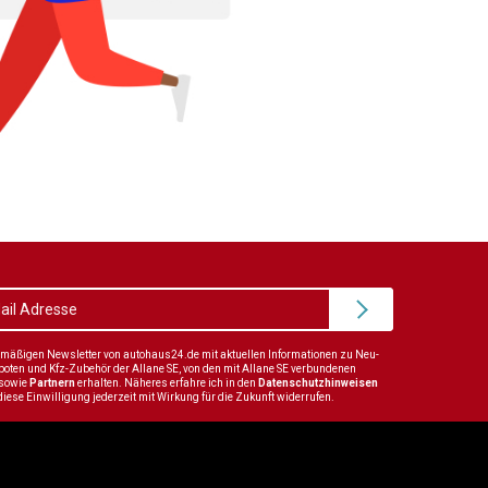
elmäßigen Newsletter von autohaus24.de mit aktuellen Informationen zu Neu-
en und Kfz-Zubehör der Allane SE, von den mit Allane SE verbundenen
sowie
Partnern
erhalten. Näheres erfahre ich in den
Datenschutzhinweisen
diese Einwilligung jederzeit mit Wirkung für die Zukunft widerrufen.