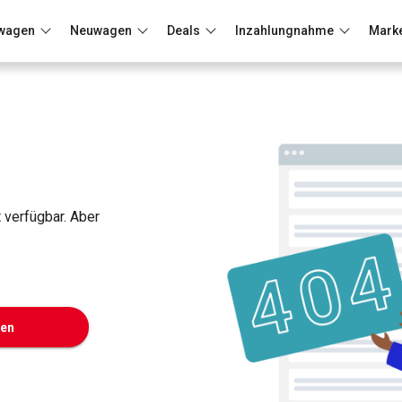
wagen
Neuwagen
Deals
Inzahlungnahme
Mark
Berlin
Frankfurt
Wuppertal
t verfügbar. Aber
ken