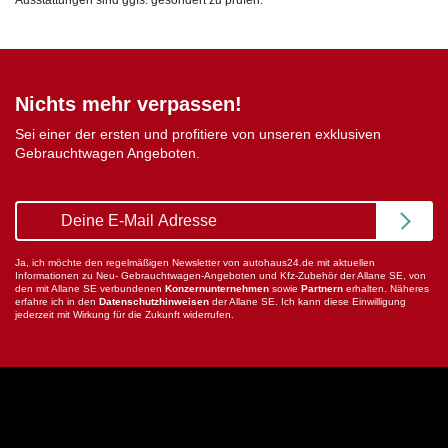
Ausstattungen sind ggfs. gesondert zu prüfen.
Nichts mehr verpassen!
Sei einer der ersten und profitiere von unseren exklusiven
Gebrauchtwagen Angeboten.
Ja, ich möchte den regelmäßigen Newsletter von autohaus24.de mit aktuellen
Informationen zu Neu- Gebrauchtwagen-Angeboten und Kfz-Zubehör der Allane SE, von
den mit Allane SE verbundenen
Konzernunternehmen
sowie
Partnern
erhalten. Näheres
erfahre ich in den
Datenschutzhinweisen
der Allane SE. Ich kann diese Einwilligung
jederzeit mit Wirkung für die Zukunft widerrufen.