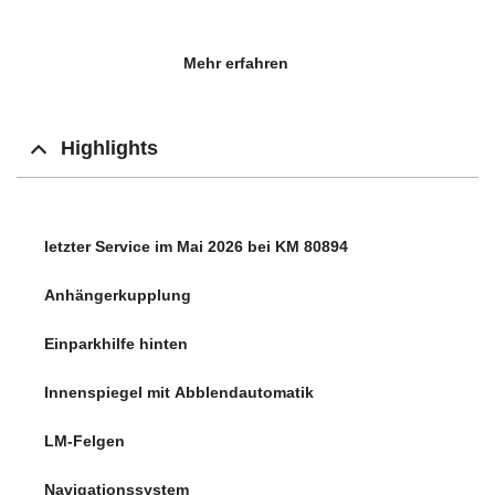
Berganfahr-Assistent (Hill-Holder)
Mehr erfahren
City-Notbremsfunktion
ESP
Highlights
Freisprechanlage Telefon mit Bluetooth
Frontkamera
letzter Service im Mai 2026 bei KM 80894
Isofix -Aufnahmen für Kindersitz an Beifahrersitz
Anhängerkupplung
Isofix-Aufnahmen für Kindersitz an Rücksitz
Einparkhilfe hinten
Knieairbag Fahrerseite
Innenspiegel mit Abblendautomatik
Licht- und Regensensor
LM-Felgen
Notrufsystem
Navigationssystem