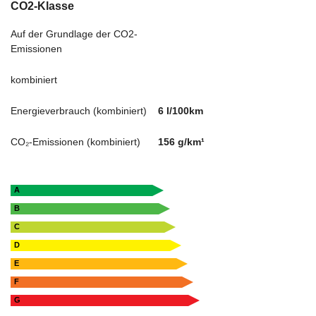
CO2-Klasse
Auf der Grundlage der CO2-
Emissionen
kombiniert
Energieverbrauch (kombiniert)
6 l/100km
CO₂-Emissionen (kombiniert)
156 g/km¹
A
B
C
D
E
F
G