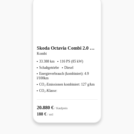
Skoda
Octavia Combi 2.0 TDI Ambition
Kombi
33.388 km
116 PS (85 kW)
Schaltgetriebe
Diesel
Energieverbrauch (kombiniert): 4.9
l/100km
CO₂-Emissionen kombiniert: 127 g/km
CO₂-Klasse:
20.880 €
/ Kaufpreis
188 €
/ mtl