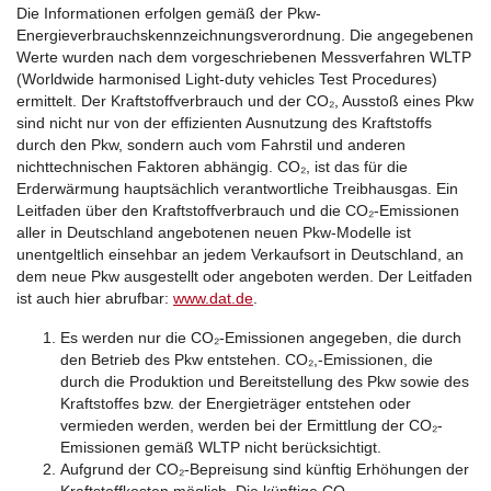
Die Informationen erfolgen gemäß der Pkw-
Energieverbrauchskennzeichnungsverordnung. Die angegebenen
Werte wurden nach dem vorgeschriebenen Messverfahren WLTP
(Worldwide harmonised Light-duty vehicles Test Procedures)
ermittelt. Der Kraftstoffverbrauch und der CO₂, Ausstoß eines Pkw
sind nicht nur von der effizienten Ausnutzung des Kraftstoffs
durch den Pkw, sondern auch vom Fahrstil und anderen
nichttechnischen Faktoren abhängig. CO₂, ist das für die
Erderwärmung hauptsächlich verantwortliche Treibhausgas. Ein
Leitfaden über den Kraftstoffverbrauch und die CO₂-Emissionen
aller in Deutschland angebotenen neuen Pkw-Modelle ist
unentgeltlich einsehbar an jedem Verkaufsort in Deutschland, an
dem neue Pkw ausgestellt oder angeboten werden. Der Leitfaden
ist auch hier abrufbar:
www.dat.de
.
Es werden nur die CO₂-Emissionen angegeben, die durch
den Betrieb des Pkw entstehen. CO₂,-Emissionen, die
durch die Produktion und Bereitstellung des Pkw sowie des
Kraftstoffes bzw. der Energieträger entstehen oder
vermieden werden, werden bei der Ermittlung der CO₂-
Emissionen gemäß WLTP nicht berücksichtigt.
Aufgrund der CO₂-Bepreisung sind künftig Erhöhungen der