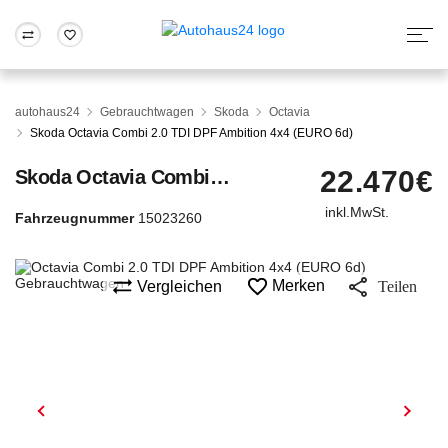
Zum Antrag
Alle Fragen & Antworten
München
Berlin
autohaus24
Gebrauchtwagen
Skoda
Octavia
Wir bewerten dein Auto
Rund um die Inzahlungnahme
Skoda Octavia Combi 2.0 TDI DPF Ambition 4x4 (EURO 6d)
Frankfurt
Wuppertal
22.470€
Skoda
Octavia Combi 2.0 TDI DPF Ambition 4x4 (EURO 6d)
inkl.MwSt.
Fahrzeugnummer
15023260
Merken
Vergleichen
Teilen