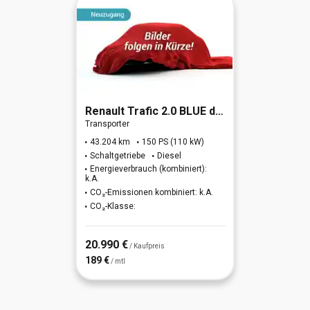
Renault
Trafic 2.0 BLUE dCi 150 L1H1 3,0t Komfort (EU6d)
Transporter
43.204 km
150 PS (110 kW)
Schaltgetriebe
Diesel
Energieverbrauch (kombiniert):
k.A.
CO₂-Emissionen kombiniert: k.A.
CO₂-Klasse:
20.990 €
/ Kaufpreis
189 €
/ mtl