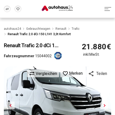
Zum Antrag
Alle Fragen & Antworten
München
Berlin
autohaus24
Gebrauchtwagen
Renault
Trafic
Wir bewerten dein Auto
Rund um die Inzahlungnahme
Renault Trafic 2.0 dCi 150 L1H1 3,0t Komfort
Frankfurt
Wuppertal
21.880€
Renault
Trafic 2.0 dCi 150 L1H1 3,0t Komfort
inkl.MwSt.
Fahrzeugnummer
15044002
Merken
Vergleichen
Teilen