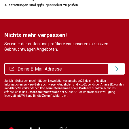
Ausstattungen sind ggfs. gesondert zu prüfen.
Nichts mehr verpassen!
Sei einer der ersten und profitiere von unseren exklusiven
Gebrauchtwagen Angeboten.
Ja, ich möchte den regelmäßigen Newsletter von autohaus24.de mit aktuellen
Informationen zu Neu- Gebrauchtwagen-Angeboten und Kfz-Zubehör der Allane SE, von den
mit Allane SE verbundenen
Konzernunternehmen
sowie
Partnern
erhalten. Näheres
erfahre ich in den
Datenschutzhinweisen
der Allane SE. Ich kann diese Einwilligung
jederzeit mit Wirkung für die Zukunft widerrufen.