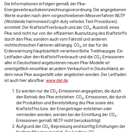
Die Informationen erfolgen gemäß der Pkw-
Energieverbrauchskennzeichnungsverordnung. Die angegebenen
Werte wurden nach dem vorgeschriebenen Messverfahren WLTP
(Worldwide harmonised Light-duty vehicles Test Procedures)
ermittelt. Der Kraftstoffverbrauch und der CO₂, Ausstoß eines
Pkw sind nicht nur von der effizienten Ausnutzung des Kraftstoffs
durch den Pkw, sondern auch vom Fahrstil und anderen
nichttechnischen Faktoren abhängig. CO₂, ist das für die
Erderwärmung hauptsächlich verantwortliche Treibhausgas. Ein
Leitfaden über den Kraftstoffverbrauch und die CO₂-Emissionen
aller in Deutschland angebotenen neuen Pkw-Modelle ist
unentgeltlich einsehbar an jedem Verkaufsort in Deutschland, an
dem neue Pkw ausgestellt oder angeboten werden. Der Leitfaden
ist auch hier abrufbar:
www.dat.de
.
Es werden nur die CO₂-Emissionen angegeben, die durch
den Betrieb des Pkw entstehen. CO₂,-Emissionen, die durch
die Produktion und Bereitstellung des Pkw sowie des
Kraftstoffes bzw. der Energieträger entstehen oder
vermieden werden, werden bei der Ermittlung der CO₂-
Emissionen gemäß WLTP nicht berücksichtigt.
Aufgrund der CO₂-Bepreisung sind künftig Erhöhungen der