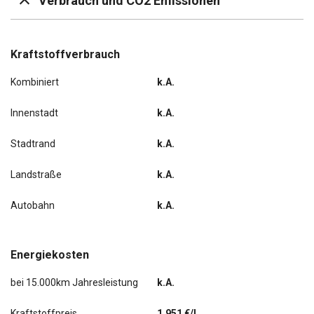
Verbrauch und CO2 Emissionen
Kraftstoffverbrauch
Kombiniert
k.A.
Innenstadt
k.A.
Stadtrand
k.A.
Landstraße
k.A.
Autobahn
k.A.
Energiekosten
bei 15.000km Jahresleistung
k.A.
Kraftstoffpreis
1,951 €/l