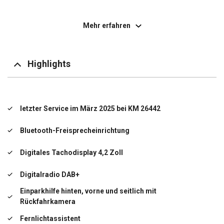
Elektrische Fensterheber vorne mit Impulsfunktion
Mehr erfahren
Elektron. Stabilitäts-Programm (ESP)
Entfall Keyless-Entry
Highlights
Fensterheber elektr. vorn, Impulsgeber links
Handschuhfach mit Kühlfunktion
letzter Service im März 2025 bei KM 26442
LED-Scheinwerfer mit Tagfahrlicht
Bluetooth-Freisprecheinrichtung
Licht- und Regensensor
Digitales Tachodisplay 4,2 Zoll
Nebelscheinwerfer
Digitalradio DAB+
Sitzbezug / Polsterung: Stoff
Einparkhilfe hinten, vorne und seitlich mit
Rückfahrkamera
Sitze im Fahrerhaus: Fahrersitz Komfort 3-fach
verstellbar
Fernlichtassistent