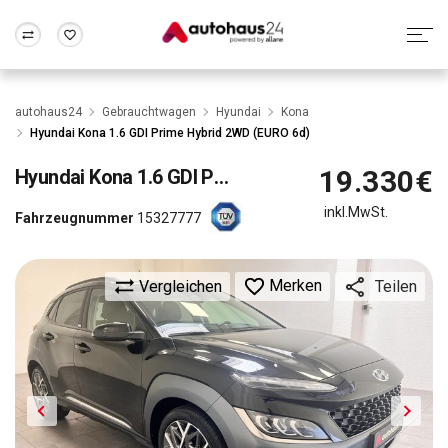
Zum Antrag
Alle Fragen & Antworten
München
Berlin
autohaus24
Gebrauchtwagen
Hyundai
Kona
Wir bewerten dein Auto
Rund um die Inzahlungnahme
Hyundai Kona 1.6 GDI Prime Hybrid 2WD (EURO 6d)
Frankfurt
Wuppertal
19.330€
Hyundai
Kona 1.6 GDI Prime Hybrid 2WD (EURO 6d)
inkl.MwSt.
Fahrzeugnummer
15327777
Merken
Vergleichen
Teilen