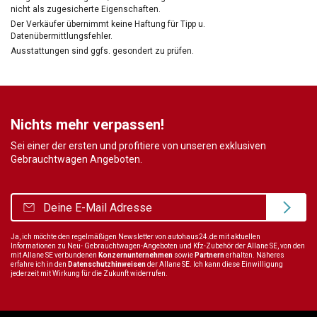
nicht als zugesicherte Eigenschaften.
Der Verkäufer übernimmt keine Haftung für Tipp u.
Datenübermittlungsfehler.
Ausstattungen sind ggfs. gesondert zu prüfen.
Nichts mehr verpassen!
Sei einer der ersten und profitiere von unseren exklusiven
Gebrauchtwagen Angeboten.
Ja, ich möchte den regelmäßigen Newsletter von autohaus24.de mit aktuellen
Informationen zu Neu- Gebrauchtwagen-Angeboten und Kfz-Zubehör der Allane SE, von den
mit Allane SE verbundenen
Konzernunternehmen
sowie
Partnern
erhalten. Näheres
erfahre ich in den
Datenschutzhinweisen
der Allane SE. Ich kann diese Einwilligung
jederzeit mit Wirkung für die Zukunft widerrufen.