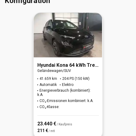
Konfiguration
Hyundai
Kona 64 kWh Trend-Paket Elektro 2WD
Geländewagen/SUV
41.659 km
204 PS (150 kW)
Automatik
Elektro
Energieverbrauch (kombiniert):
k.A.
CO₂-Emissionen kombiniert: k.A.
CO₂-Klasse:
23.440 €
/ Kaufpreis
211 €
/ mtl