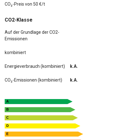
CO₂-Preis von 50 €/t
Soundsystem KRELL
CO2-Klasse
Verkehrsschildassistent
Auf der Grundlage der CO2-
Voll-LED-Paket
Emissionen
kombiniert
Energieverbrauch (kombiniert)
k.A.
CO₂-Emissionen (kombiniert)
k.A.
A
B
C
D
E