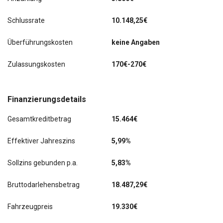
Rückfahrkamera
Winter-Paket
Schlussrate
10.148,25€
Rücksitzlehne geteilt/klappbar
Überführungskosten
keine Angaben
Schadstoffarm nach Abgasnorm Euro 6d
Zulassungskosten
170€-270€
Scheibenwischer mit Regensensor
Seitenairbag vorn
Finanzierungsdetails
Servolenkung
Gesamtkreditbetrag
15.464€
Sicherheitsgurte vorn höhenverstellbar
Effektiver Jahreszins
5,99%
Sicherheitssystem mit automatischem Notruf (ERA
GLONASS / eCall)
Sollzins gebunden p.a.
5,83%
Sitz vorn links höhenverstellbar
Bruttodarlehensbetrag
18.487,29€
Sitz vorn rechts höhenverstellbar
Fahrzeugpreis
19.330€
Smart-Key