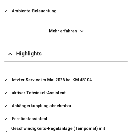
Ambiente-Beleuchtung
Anti-Blockier-System (ABS)
Mehr erfahren
Assistenz-Paket
Aufmerksamkeits-Assistent
Highlights
Außenspiegel elektr. anklappbar
Außenspiegel elektr. verstell- und heizbar, beide
letzter Service im Mai 2026 bei KM 48104
Berganfahrhilfe
aktiver Totwinkel-Assistent
Dachreling
Anhängerkupplung abnehmbar
Digital Cockpit (Instrumentenanzeige Digital)
Fernlichtassistent
Einparkhilfe vorn und hinten
Geschwindigkeits-Regelanlage (Tempomat) mit