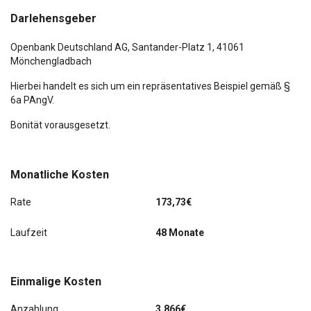
LM-Felgen
Darlehensgeber
LM-Felgen
Mittelarmlehne vorn mit Fach
Openbank Deutschland AG,
Santander-Platz 1
, 41061
Modellpflege
Mönchengladbach
Modellpflege
Nebelscheinwerfer
Hierbei handelt es sich um ein repräsentatives Beispiel gemäß §
6a PAngV.
Nebelscheinwerfer
Radioempfang digital (DAB+)
Bonität vorausgesetzt.
Otto-Partikelfilter (OPF)
Rückfahrkamera
Parkbremse elektrisch (EPB)
Scheibenwischer mit Regensensor
Monatliche Kosten
Polsterung: Stoff
Smart-Key
Rate
173,73€
Radioempfang digital (DAB+)
Smartphone Schnittstelle (Apple CarPlay & Android
Laufzeit
48 Monate
Auto)
Radstand 2600 mm
Spurhalteassistent, Warnsystem (LDWS, Lane Departure
Warning System)
Einmalige Kosten
Reifendruck-Kontrollsystem
USB-Anschluss Mittelkonsole
Anzahlung
3.866€