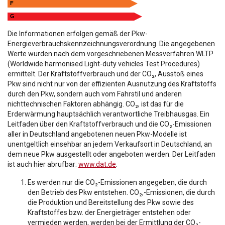
F
G
Die Informationen erfolgen gemäß der Pkw-
Energieverbrauchskennzeichnungsverordnung. Die angegebenen
Werte wurden nach dem vorgeschriebenen Messverfahren WLTP
(Worldwide harmonised Light-duty vehicles Test Procedures)
ermittelt. Der Kraftstoffverbrauch und der CO₂, Ausstoß eines
Pkw sind nicht nur von der effizienten Ausnutzung des Kraftstoffs
durch den Pkw, sondern auch vom Fahrstil und anderen
nichttechnischen Faktoren abhängig. CO₂, ist das für die
Erderwärmung hauptsächlich verantwortliche Treibhausgas. Ein
Leitfaden über den Kraftstoffverbrauch und die CO₂-Emissionen
aller in Deutschland angebotenen neuen Pkw-Modelle ist
unentgeltlich einsehbar an jedem Verkaufsort in Deutschland, an
dem neue Pkw ausgestellt oder angeboten werden. Der Leitfaden
ist auch hier abrufbar:
www.dat.de
.
Es werden nur die CO₂-Emissionen angegeben, die durch
den Betrieb des Pkw entstehen. CO₂,-Emissionen, die durch
die Produktion und Bereitstellung des Pkw sowie des
Kraftstoffes bzw. der Energieträger entstehen oder
vermieden werden, werden bei der Ermittlung der CO₂-