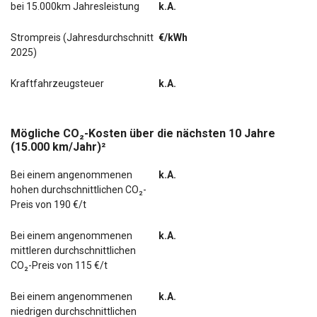
bei 15.000km Jahresleistung
k.A.
Zentralverriegelung mit Fernbedienung
Strompreis (Jahresdurchschnitt
€/kWh
2025)
letzter Service im Mai 2026 bei KM 48104
Kraftfahrzeugsteuer
k.A.
aktiver Totwinkel-Assistent
Anhängerkupplung abnehmbar
Mögliche CO₂-Kosten über die nächsten 10 Jahre
(15.000 km/Jahr)²
Fernlichtassistent
Geschwindigkeits-Regelanlage (Tempomat) mit
Bei einem angenommenen
k.A.
Abstandsregelung ACC
hohen durchschnittlichen CO₂-
Preis von 190 €/t
Lenkrad heizbar
Bei einem angenommenen
k.A.
Navigationssystem
mittleren durchschnittlichen
CO₂-Preis von 115 €/t
Scheinwerfer Voll-LED
Bei einem angenommenen
k.A.
Sitzheizung vorn
niedrigen durchschnittlichen