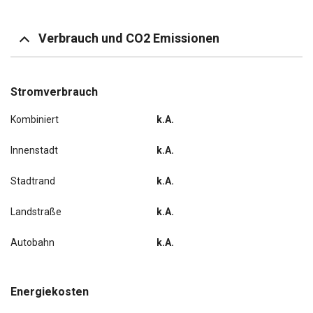
Smartphone Schnittstelle (Apple CarPlay & Android
Auto)
Verbrauch und CO2 Emissionen
Spurfolgeassistent (Lane Following Assist, LFA)
Spurhalteassistent, Warnsystem (LDWS, Lane Departure
Stromverbrauch
Warning System)
Kombiniert
k.A.
Start/Stop-Anlage
Innenstadt
k.A.
Tagfahrlicht LED
Stadtrand
k.A.
USB-Anschluss Mittelkonsole
Landstraße
k.A.
Verglasung hinten abgedunkelt (Privacy Glass)
Autobahn
k.A.
Wärmeschutzverglasung
Wegfahrsperre (elektronisch)
Energiekosten
Winter-Paket