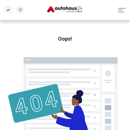
Zum Antrag
Alle Fragen & Antworten
München
Berlin
Wir bewerten dein Auto
Rund um die Inzahlungnahme
Oops!
Frankfurt
Wuppertal