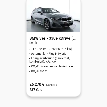
BMW
3er - 330e xDrive (OPF)(EURO 6d)
Kombi
112.322 km
292 PS (215 kW)
Automatik
Plug-In Hybrid
Energieverbrauch (gewichtet,
kombiniert): k.A., k.A.
CO₂-Emissionen kombiniert: k.A.
CO₂-Klasse:
26.270 €
/ Kaufpreis
237 €
/ mtl