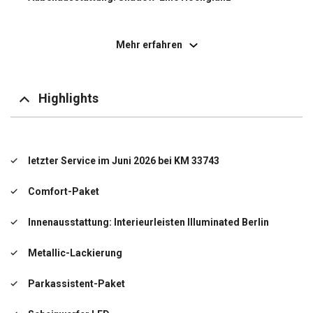
Außenspiegel elektr. verstell- und heizbar
Mehr erfahren
Ausstattungs-Paket: Connected
Ausstattungs-Paket: ConnectedDrive Services
Highlights
BMW Live Cockpit
BMW Live Cockpit Professional
letzter Service im Juni 2026 bei KM 33743
Bordcomputer
Comfort-Paket
DAB-Tuner (Radioempfang digital)
Innenausstattung: Interieurleisten Illuminated Berlin
Diebstahlsicherung für Räder (Felgenschlösser)
Metallic-Lackierung
Dynamische Stabilitäts-Control (DSC) mit erweiterter
Umfang
Parkassistent-Paket
Dynamische Tractions Control (DTC)