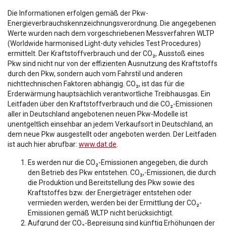
Die Informationen erfolgen gemäß der Pkw-
Energieverbrauchskennzeichnungsverordnung. Die angegebenen
Werte wurden nach dem vorgeschriebenen Messverfahren WLTP
(Worldwide harmonised Light-duty vehicles Test Procedures)
ermittelt. Der Kraftstoffverbrauch und der CO₂, Ausstoß eines
Pkw sind nicht nur von der effizienten Ausnutzung des Kraftstoffs
durch den Pkw, sondern auch vom Fahrstil und anderen
nichttechnischen Faktoren abhängig. CO₂, ist das für die
Erderwärmung hauptsächlich verantwortliche Treibhausgas. Ein
Leitfaden über den Kraftstoffverbrauch und die CO₂-Emissionen
aller in Deutschland angebotenen neuen Pkw-Modelle ist
unentgeltlich einsehbar an jedem Verkaufsort in Deutschland, an
dem neue Pkw ausgestellt oder angeboten werden. Der Leitfaden
ist auch hier abrufbar:
www.dat.de
.
Es werden nur die CO₂-Emissionen angegeben, die durch
den Betrieb des Pkw entstehen. CO₂,-Emissionen, die durch
die Produktion und Bereitstellung des Pkw sowie des
Kraftstoffes bzw. der Energieträger entstehen oder
vermieden werden, werden bei der Ermittlung der CO₂-
Emissionen gemäß WLTP nicht berücksichtigt.
Aufgrund der CO₂-Bepreisung sind künftig Erhöhungen der