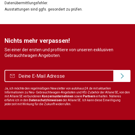
Datenübermittlungsfehler.
Ausstattungen sind ggfs. gesondert zu prüfen.
Nichts mehr verpassen!
Sei einer der ersten und profitiere von unseren exklusiven
Gebrauchtwagen Angeboten.
Ja, ich möchte den regelmäßigen Newsletter von autohaus24.de mit aktuellen
Informationen zu Neu- Gebrauchtwagen-Angeboten und Kfz-Zubehör der Allane SE, von den
mit Allane SE verbundenen
Konzernunternehmen
sowie
Partnern
erhalten. Näheres
erfahre ich in den
Datenschutzhinweisen
der Allane SE. Ich kann diese Einwilligung
jederzeit mit Wirkung für die Zukunft widerrufen.