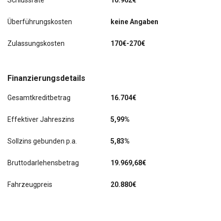
Schlussrate
10.962€
Service-System: ConnectedDrive Services
Überführungskosten
keine Angaben
Service-System: Intelligenter Notruf inkl. TeleServices
Zulassungskosten
170€-270€
Servolenkung Servotronic
Sitzbezug / Polsterung: Leder Dakota perforiert
Finanzierungsdetails
Sitzheizung vorn
Gesamtkreditbetrag
16.704€
Sonnenschutzverglasung (hinten abgedunkelt)
Effektiver Jahreszins
5,99%
Start/Stop-Anlage (Funktion)
Sollzins gebunden p.a.
5,83%
Start-Stop-Knopf
Bruttodarlehensbetrag
19.969,68€
Tagfahrlicht LED
Fahrzeugpreis
20.880€