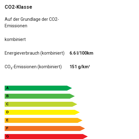
CO2-Klasse
Auf der Grundlage der CO2-
Emissionen
kombiniert
Energieverbrauch (kombiniert)
6.6 l/100km
CO₂-Emissionen (kombiniert)
151 g/km¹
A
B
C
D
E
F
G