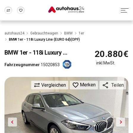
Zum Antrag
Alle Fragen & Antworten
München
Berlin
autohaus24
Gebrauchtwagen
BMW
1er
Wir bewerten dein Auto
Rund um die Inzahlungnahme
BMW 1er - 118i Luxury Line (EURO 6d)(OPF)
Frankfurt
Wuppertal
20.880€
BMW
1er - 118i Luxury Line (EURO 6d)(OPF)
inkl.MwSt.
Fahrzeugnummer
15020853
Merken
Vergleichen
Teilen