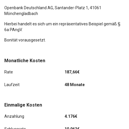
Parkbremse elektrisch
Openbank Deutschland AG,
Santander-Platz 1
, 41061
Licht-Paket
Mönchengladbach
Park-Distance-Control (PDC) vorn und hinten
Licht- und Regensensor
Hierbei handelt es sich um ein repräsentatives Beispiel gemäß §
6a PAngV.
Personalisierungssystem (Personal Profile)
LM-Felgen
Bonität vorausgesetzt.
Schadstoffarm nach Abgasnorm Euro 6d
Luxury Line
letzter Service im Juni 2026 bei KM 33743
Park-Distance-Control (PDC) vorn und hinten
Monatliche Kosten
Comfort-Paket
Personalisierungssystem (Personal Profile)
Rate
187,66€
Innenausstattung: Interieurleisten Illuminated Berlin
Schadstoffarm nach Abgasnorm Euro 6d
Laufzeit
48 Monate
Metallic-Lackierung
Einmalige Kosten
Parkassistent-Paket
Anzahlung
4.176€
Scheinwerfer LED