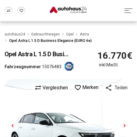
Zum Antrag
Alle Fragen & Antworten
München
Berlin
autohaus24
Gebrauchtwagen
Opel
Astra
Wir bewerten dein Auto
Rund um die Inzahlungnahme
Opel Astra L 1.5 D Business Elegance (EURO 6e)
Frankfurt
Wuppertal
16.770€
Opel
Astra L 1.5 D Business Elegance (EURO 6e)
inkl.MwSt.
Fahrzeugnummer
15076483
Merken
Vergleichen
Teilen