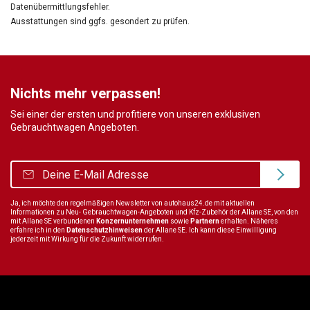
Datenübermittlungsfehler.
Ausstattungen sind ggfs. gesondert zu prüfen.
Nichts mehr verpassen!
Sei einer der ersten und profitiere von unseren exklusiven
Gebrauchtwagen Angeboten.
Ja, ich möchte den regelmäßigen Newsletter von autohaus24.de mit aktuellen
Informationen zu Neu- Gebrauchtwagen-Angeboten und Kfz-Zubehör der Allane SE, von den
mit Allane SE verbundenen
Konzernunternehmen
sowie
Partnern
erhalten. Näheres
erfahre ich in den
Datenschutzhinweisen
der Allane SE. Ich kann diese Einwilligung
jederzeit mit Wirkung für die Zukunft widerrufen.