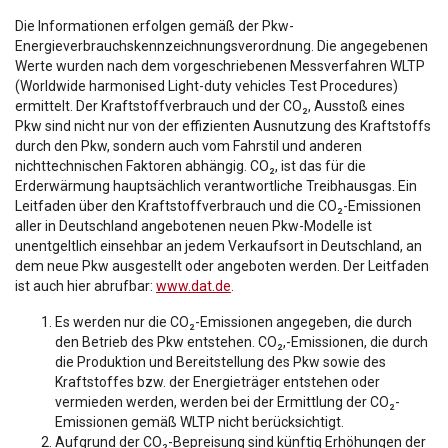
Die Informationen erfolgen gemäß der Pkw-
Energieverbrauchskennzeichnungsverordnung. Die angegebenen
Werte wurden nach dem vorgeschriebenen Messverfahren WLTP
(Worldwide harmonised Light-duty vehicles Test Procedures)
ermittelt. Der Kraftstoffverbrauch und der CO₂, Ausstoß eines
Pkw sind nicht nur von der effizienten Ausnutzung des Kraftstoffs
durch den Pkw, sondern auch vom Fahrstil und anderen
nichttechnischen Faktoren abhängig. CO₂, ist das für die
Erderwärmung hauptsächlich verantwortliche Treibhausgas. Ein
Leitfaden über den Kraftstoffverbrauch und die CO₂-Emissionen
aller in Deutschland angebotenen neuen Pkw-Modelle ist
unentgeltlich einsehbar an jedem Verkaufsort in Deutschland, an
dem neue Pkw ausgestellt oder angeboten werden. Der Leitfaden
ist auch hier abrufbar:
www.dat.de
.
Es werden nur die CO₂-Emissionen angegeben, die durch
den Betrieb des Pkw entstehen. CO₂,-Emissionen, die durch
die Produktion und Bereitstellung des Pkw sowie des
Kraftstoffes bzw. der Energieträger entstehen oder
vermieden werden, werden bei der Ermittlung der CO₂-
Emissionen gemäß WLTP nicht berücksichtigt.
Aufgrund der CO₂-Bepreisung sind künftig Erhöhungen der