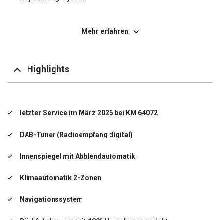
LM-Felgen
Mehr erfahren
Notbrems-Assistent
Rußpartikelfilter
Highlights
Seitenairbag vorn
Spurhalteassistent
letzter Service im März 2026 bei KM 64072
letzter Service im März 2026 bei KM 64072
DAB-Tuner (Radioempfang digital)
DAB-Tuner (Radioempfang digital)
Innenspiegel mit Abblendautomatik
Induktionsladeschale für Smartphone (Wireless
Charging)
Klimaautomatik 2-Zonen
Innenspiegel mit Abblendautomatik
Navigationssystem
Klimaautomatik 2-Zonen