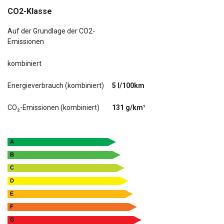
CO2-Klasse
Auf der Grundlage der CO2-
Emissionen
kombiniert
Energieverbrauch (kombiniert)
5 l/100km
CO₂-Emissionen (kombiniert)
131 g/km¹
A
B
C
D
E
F
G