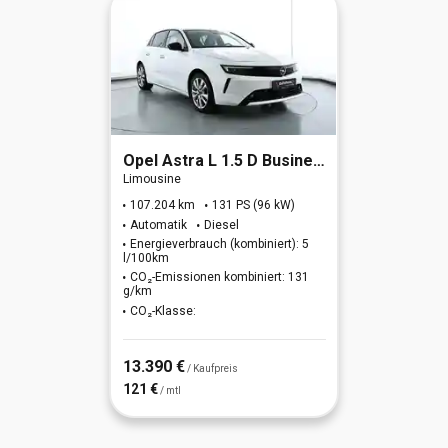
Opel
Astra L 1.5 D Business Elegance (EURO 6e)
Limousine
107.204 km
131 PS (96 kW)
Automatik
Diesel
Energieverbrauch (kombiniert): 5
l/100km
CO₂-Emissionen kombiniert: 131
g/km
CO₂-Klasse:
13.390 €
/ Kaufpreis
121 €
/ mtl