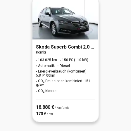
Skoda
Superb Combi 2.0 TDI Ambition (EURO 6d)
Kombi
103.025 km
150 PS (110 kW)
Automatik
Diesel
Energieverbrauch (kombiniert):
5.8 l/100km
CO₂-Emissionen kombiniert: 151
g/km
CO₂-Klasse:
18.880 €
/ Kaufpreis
170 €
/ mtl