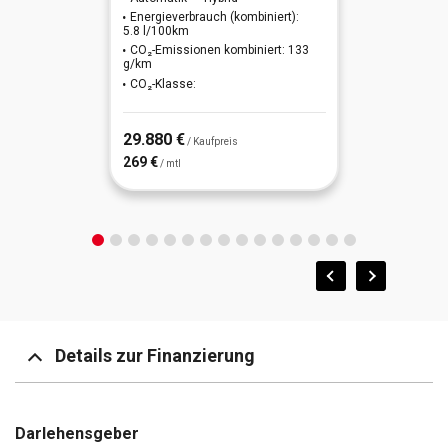
Energieverbrauch (kombiniert):
Lenkrad (Leder - 2-Speichen) mit Multifunktion
5.8 l/100km
CO₂-Emissionen kombiniert: 133
g/km
Lichtassistent (Coming Home, Leaving Home)
CO₂-Klasse:
Line-In-Audioanschluss in Mittelkonsole
29.880 €
/ Kaufpreis
Mittelarmlehne vorn
269 €
/ mtl
Modellpflege
Motor 2,0 Ltr. - 110 kW TDI
Motor-Schleppmoment-Regulator (MSR)
Multifunktionsanzeige
Details zur Finanzierung
Nebelscheinwerfer LED
Nebelscheinwerfer mit Abbiegelicht
Darlehensgeber