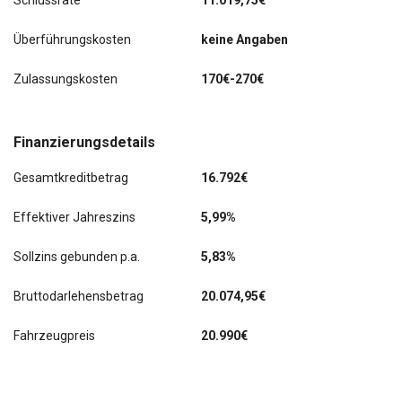
Schlussrate
11.019,75€
Sonnenblende links mit Spiegel
Überführungskosten
keine Angaben
Sonnenblende rechts mit Spiegel
Zulassungskosten
170€-270€
Sprachsteuerung für Infotainment-System
Start/Stop-Anlage
Finanzierungsdetails
Steckdose (12V-Anschluß) im Koffer-/Laderaum
Gesamtkreditbetrag
16.792€
Steckdose (12V-Anschluß) in Mittelkonsole vorn
Effektiver Jahreszins
5,99%
Verzurrösen Koffer-/Laderaum
Sollzins gebunden p.a.
5,83%
Wegfahrsperre
Bruttodarlehensbetrag
20.074,95€
Zentralverriegelung
Fahrzeugpreis
20.990€
letzter Service im März 2022 bei KM 10
Apple CarPlay und Android Auto