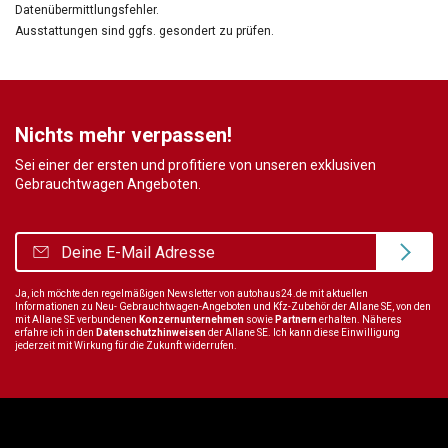
Datenübermittlungsfehler.
Ausstattungen sind ggfs. gesondert zu prüfen.
Nichts mehr verpassen!
Sei einer der ersten und profitiere von unseren exklusiven
Gebrauchtwagen Angeboten.
Ja, ich möchte den regelmäßigen Newsletter von autohaus24.de mit aktuellen
Informationen zu Neu- Gebrauchtwagen-Angeboten und Kfz-Zubehör der Allane SE, von den
mit Allane SE verbundenen
Konzernunternehmen
sowie
Partnern
erhalten. Näheres
erfahre ich in den
Datenschutzhinweisen
der Allane SE. Ich kann diese Einwilligung
jederzeit mit Wirkung für die Zukunft widerrufen.