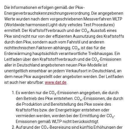
Die Informationen erfolgen gemäß der Pkw-
Energieverbrauchskennzeichnungsverordnung. Die angegebenen
Werte wurden nach dem vorgeschriebenen Messverfahren WLTP
(Worldwide harmonised Light-duty vehicles Test Procedures)
ermittelt. Der Kraftstoffverbrauch und der CO₂, Ausstoß eines
Pkw sind nicht nur von der effizienten Ausnutzung des Kraftstoffs
durch den Pkw, sondern auch vom Fahrstil und anderen
nichttechnischen Faktoren abhängig. CO₂, ist das für die
Erderwärmung hauptsächlich verantwortliche Treibhausgas. Ein
Leitfaden über den Kraftstoffverbrauch und die CO₂-Emissionen
aller in Deutschland angebotenen neuen Pkw-Modelle ist
unentgeltlich einsehbar an jedem Verkaufsort in Deutschland, an
dem neue Pkw ausgestellt oder angeboten werden. Der Leitfaden
ist auch hier abrufbar:
www.dat.de
.
Es werden nur die CO₂-Emissionen angegeben, die durch
den Betrieb des Pkw entstehen. CO₂,-Emissionen, die durch
die Produktion und Bereitstellung des Pkw sowie des
Kraftstoffes bzw. der Energieträger entstehen oder
vermieden werden, werden bei der Ermittlung der CO₂-
Emissionen gemäß WLTP nicht berücksichtigt.
Aufgrund der CO₂-Bepreisung sind künftig Erhöhungen der