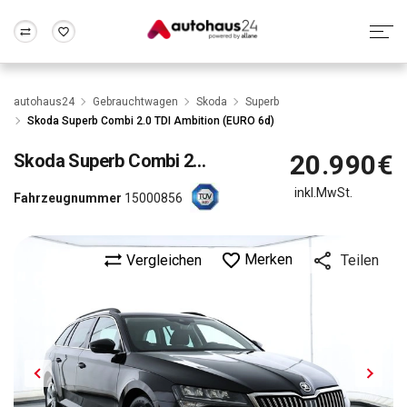
Zum Antrag
Alle Fragen & Antworten
München
Berlin
autohaus24
Gebrauchtwagen
Skoda
Superb
Wir bewerten dein Auto
Rund um die Inzahlungnahme
Skoda Superb Combi 2.0 TDI Ambition (EURO 6d)
Frankfurt
Wuppertal
20.990€
Skoda
Superb Combi 2.0 TDI Ambition (EURO 6d)
inkl.MwSt.
Fahrzeugnummer
15000856
Merken
Vergleichen
Teilen