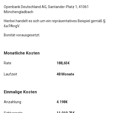
Notrufsystem
Openbank Deutschland AG,
Santander-Platz 1
, 41061
Mönchengladbach
Radioempfang digital (DAB+)
Hierbei handelt es sich um ein repräsentatives Beispiel gemäß §
6a PAngV.
Reifen-Reparaturkit
Bonität vorausgesetzt.
Rücksitzlehne geteilt/klappbar
Rußpartikelfilter
Monatliche Kosten
Schadstoffarm nach Abgasnorm Euro 6d
Rate
188,65€
Schalt-/Wählhebelgriff Leder
Laufzeit
48 Monate
Scheibenwaschdüsen heizbar
Einmalige Kosten
Scheibenwischer Aero (Flachblattscheibenwischer)
Anzahlung
4.198€
Scheibenwischer mit Regensensor