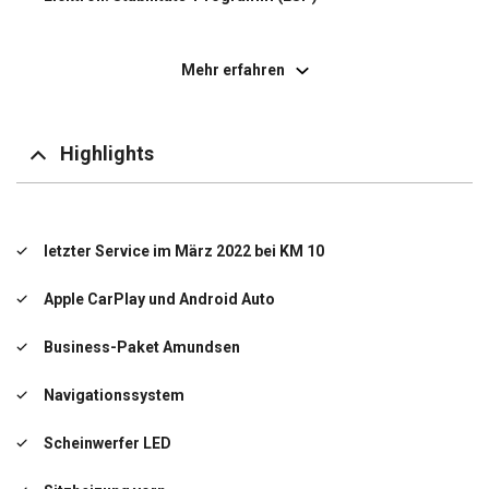
Auffahrwarnsystem mit City-Notbremsfunktion
(Frontradar-Assistent)
Mehr erfahren
Fahrassistenz-System: Berganfahr-Assistent (Hill-
Holder)
Multikollisionsbremse (Multi Collision Brake)
Highlights
Fensterheber elektrisch vorn + hinten
Fernbedienung für Zentralverriegelung
letzter Service im März 2022 bei KM 10
Geschwindigkeits-Regelanlage (Tempomat)
Apple CarPlay und Android Auto
Getriebe 7-Gang - Doppelkupplungsgetriebe DSG
Business-Paket Amundsen
Handschuhfach beleuchtet
Navigationssystem
Heckleuchten LED
Scheinwerfer LED
Infotainment-Paket Bolero