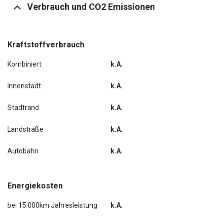
Verbrauch und CO2 Emissionen
Business-Paket Amundsen
Navigationssystem
Kraftstoffverbrauch
Kombiniert
k.A.
Scheinwerfer LED
Innenstadt
k.A.
Sitzheizung vorn
Stadtrand
k.A.
Landstraße
k.A.
Autobahn
k.A.
Energiekosten
bei 15.000km Jahresleistung
k.A.