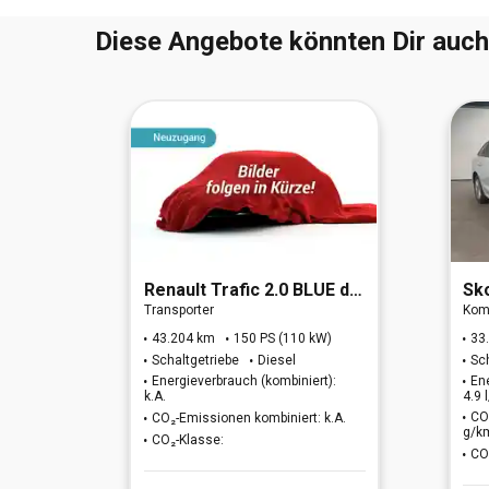
Diese Angebote könnten Dir auch
O 6d)
Renault
Trafic 2.0 BLUE dCi 150 L1H1 3,0t Komfort (EU6d)
Sk
Transporter
Kom
W)
43.204 km
150 PS (110 kW)
33
Schaltgetriebe
Diesel
Sc
t):
Energieverbrauch (kombiniert):
En
k.A.
4.9
: 144
CO
CO₂-Emissionen kombiniert: k.A.
g/k
CO₂-Klasse:
CO