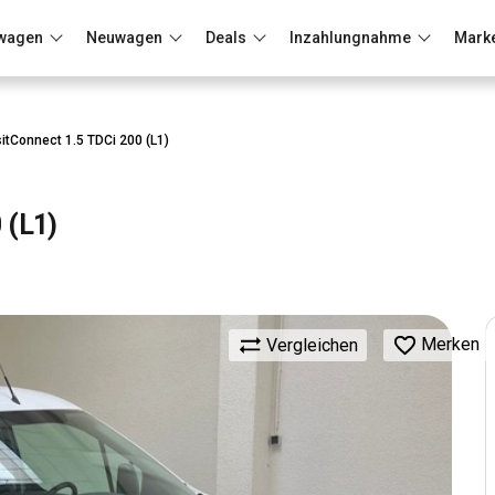
wagen
Neuwagen
Deals
Inzahlungnahme
Mark
Berlin
Frankfurt
Wuppertal
itConnect 1.5 TDCi 200 (L1)
 (L1)
Merken
Vergleichen