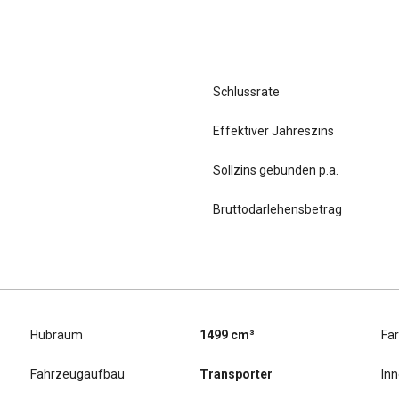
Schlussrate
Effektiver Jahreszins
Sollzins gebunden p.a.
Bruttodarlehensbetrag
Hubraum
1499 cm³
Fa
Fahrzeugaufbau
Transporter
In