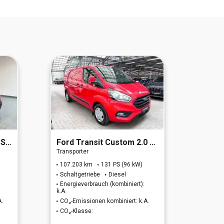
 FWD
Ford
Transit Custom 2.0 TDCi 340 L2 Trend
Ford
Transporter
Transpo
107.203 km
131 PS (96 kW)
105.3
Schaltgetriebe
Diesel
Schalt
Energieverbrauch (kombiniert):
Energi
k.A.
k.A.
A.
CO₂-Emissionen kombiniert: k.A.
CO₂-Em
CO₂-Klasse:
CO₂-K