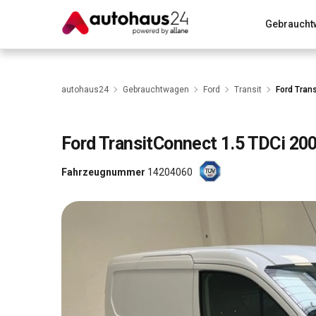
Gebraucht
Zum Antrag
Alle Fragen & Antworten
München
Wir bewerten dein Auto
Rund um die Inzahlungnahme
autohaus24
Gebrauchtwagen
Ford
Transit
Ford Trans
Ford
TransitConnect 1.5 TDCi 200
Fahrzeugnummer
14204060