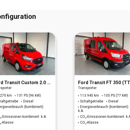
nfiguration
rd
Transit Custom 2.0 TDCi 340 L1 Trend (EURO 6d)
Ford
Transit FT 350 (TTS) 2.0 TDCi DPF 350 L3 Trend
sporter
Transporter
.270 km
131 PS (96 kW)
113.945 km
105 PS (77 kW)
haltgetriebe
Diesel
Schaltgetriebe
Diesel
ergieverbrauch (kombiniert):
Energieverbrauch (kombiniert):
k.A.
₂-Emissionen kombiniert: k.A.
CO₂-Emissionen kombiniert: k.
₂-Klasse:
CO₂-Klasse: