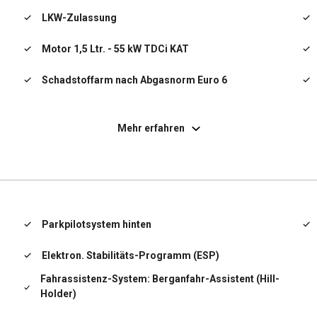
LKW-Zulassung
Motor 1,5 Ltr. - 55 kW TDCi KAT
Schadstoffarm nach Abgasnorm Euro 6
Servolenkung elektrisch
Mehr erfahren
-
Sitz-Paket 1
Starter-Paket
Start/Stop-Anlage
Parkpilotsystem hinten
Tagfahrlicht
Elektron. Stabilitäts-Programm (ESP)
Verglasung getönt
Fahrassistenz-System: Berganfahr-Assistent (Hill-
Holder)