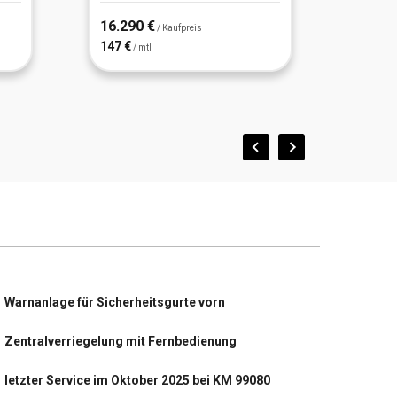
16.290 €
11.54
/ Kaufpreis
147 €
104 €
/ mtl
/
Warnanlage für Sicherheitsgurte vorn
Zentralverriegelung mit Fernbedienung
letzter Service im Oktober 2025 bei KM 99080