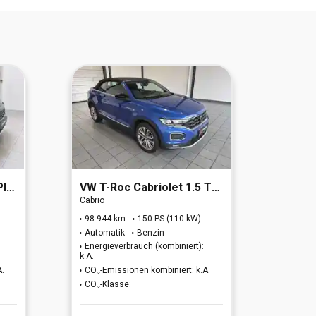
6d)
VW
T-Roc Cabriolet 1.5 TSI Active OPF (EURO 6d)
Hyund
Cabrio
Geländ
98.944 km
150 PS (110 kW)
41.65
Automatik
Benzin
Autom
Energieverbrauch (kombiniert):
Energi
k.A.
k.A.
A.
CO₂-Emissionen kombiniert: k.A.
CO₂-Em
CO₂-Klasse:
CO₂-K