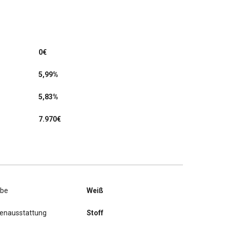
0
€
5,99%
5,83%
7.970€
rbe
Weiß
nenausstattung
Stoff