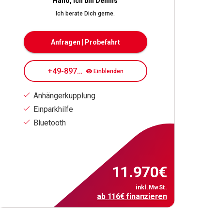
Hallo, ich bin Dennis
Ich berate Dich gerne.
Anfragen | Probefahrt
+49-89708084190
Einblenden
Anhängerkupplung
Einparkhilfe
Bluetooth
11.970
€
inkl.MwSt.
ab
116
€
finanzieren