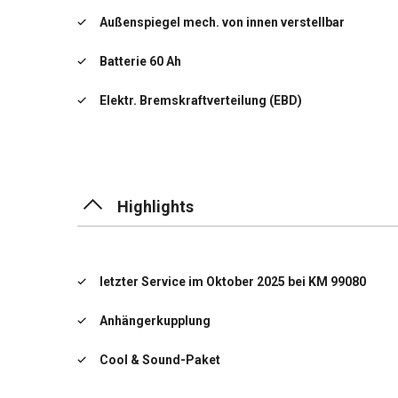
Außenspiegel mech. von innen verstellbar
Batterie 60 Ah
Elektr. Bremskraftverteilung (EBD)
Elektron. Stabilitäts-Programm (ESP)
Fahrassistenz-System: Berganfahr-Assistent (Hill
Holder)
Highlights
Fahrassistenz-System: Notbrems-Assistent
Getränkehalter vorn
letzter Service im Oktober 2025 bei KM 99080
Getriebe 5-Gang - Typ: MTX 75
Anhängerkupplung
Innenraumfilter: Staub- und Pollenfilter
Cool & Sound-Paket