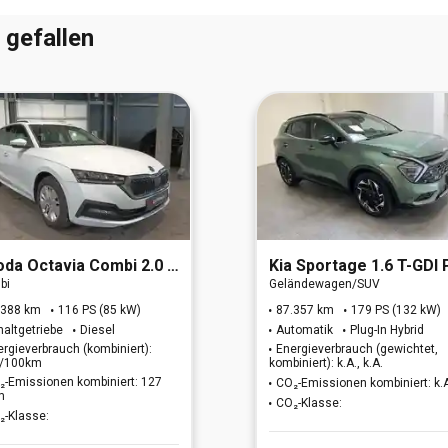
 gefallen
oda
Octavia Combi 2.0 TDI Ambition
Kia
Sportage 1.6 T-GDI Plug-in Hybrid GT-Line 4WD (
bi
Geländewagen/SUV
.388 km
116 PS (85 kW)
87.357 km
179 PS (132 kW)
haltgetriebe
Diesel
Automatik
Plug-In Hybrid
ergieverbrauch (kombiniert):
Energieverbrauch (gewichtet,
 l/100km
kombiniert): k.A., k.A.
₂-Emissionen kombiniert: 127
CO₂-Emissionen kombiniert: k.
m
CO₂-Klasse:
₂-Klasse: