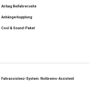
Airbag Beifahrerseite
Anhängerkupplung
Cool & Sound-Paket
Parkpilotsystem hinten
Reserverad in Fahrbereifung (Stahl)
Schiebetür rechts
Fahrassistenz-System: Notbrems-Assistent