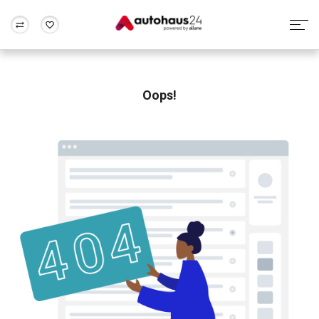
Zum Antrag
Alle Fragen & Antworten
München
Berlin
Wir bewerten dein Auto
Rund um die Inzahlungnahme
Oops!
Frankfurt
Wuppertal