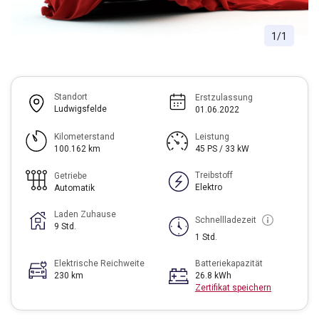
1
/
1
Standort
Erstzulassung
Ludwigsfelde
01.06.2022
Kilometerstand
Leistung
100.162 km
45 PS / 33 kW
Treibstoff
Getriebe
Elektro
Automatik
Laden Zuhause
Schnellladezeit
9 Std.
1 Std.
Elektrische Reichweite
Batteriekapazität
230 km
26.8 kWh
Zertifikat speichern