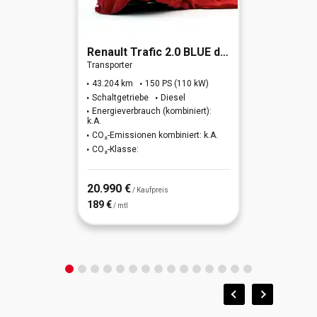
Renault
Trafic 2.0 BLUE dCi 150 L1H1 3,0t Komfort (EU6d)
Transporter
43.204 km
150 PS (110 kW)
Schaltgetriebe
Diesel
Energieverbrauch (kombiniert):
k.A.
CO₂-Emissionen kombiniert: k.A.
CO₂-Klasse:
20.990 €
/ Kaufpreis
189 €
/ mtl