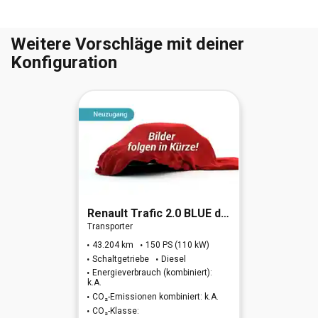
Weitere Vorschläge mit deiner
Konfiguration
Renault
Trafic 2.0 BLUE dCi 150 L1H1 3,0t Komfort (EU6d)
Transporter
43.204 km
150 PS (110 kW)
Schaltgetriebe
Diesel
Energieverbrauch (kombiniert):
k.A.
CO₂-Emissionen kombiniert: k.A.
CO₂-Klasse: