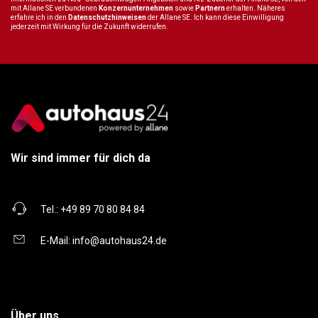
mit Allane SE verbundenen
Konzernunternehmen
sowie
Partnern
erhalten. Näheres
erfahre ich in den
Datenschutzhinweisen
der Allane SE. Ich kann diese Einwilligung
jederzeit mit Wirkung für die Zukunft widerrufen.
Wir sind immer für dich da
Tel.:
+49 89 70 80 84 84
E-Mail:
info@autohaus24.de
Über uns