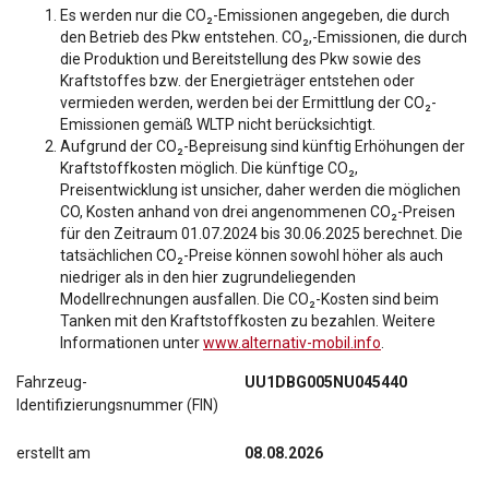
Es werden nur die CO₂-Emissionen angegeben, die durch
den Betrieb des Pkw entstehen. CO₂,-Emissionen, die durch
die Produktion und Bereitstellung des Pkw sowie des
Kraftstoffes bzw. der Energieträger entstehen oder
vermieden werden, werden bei der Ermittlung der CO₂-
Emissionen gemäß WLTP nicht berücksichtigt.
Aufgrund der CO₂-Bepreisung sind künftig Erhöhungen der
Kraftstoffkosten möglich. Die künftige CO₂,
Preisentwicklung ist unsicher, daher werden die möglichen
CO, Kosten anhand von drei angenommenen CO₂-Preisen
für den Zeitraum 01.07.2024 bis 30.06.2025 berechnet. Die
tatsächlichen CO₂-Preise können sowohl höher als auch
niedriger als in den hier zugrundeliegenden
Modellrechnungen ausfallen. Die CO₂-Kosten sind beim
Tanken mit den Kraftstoffkosten zu bezahlen. Weitere
Informationen unter
www.alternativ-mobil.info
.
Fahrzeug-
UU1DBG005NU045440
Identifizierungsnummer (FIN)
erstellt am
08.08.2026