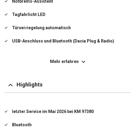
Notbrems-Assistent
Tagfahrlicht LED
Türverriegelung automatisch
USB-Anschluss und Bluetooth (Dacia Plug & Radio)
Zentralverriegelung mit Fernbedienung
Mehr erfahren
letzter Service im Mai 2026 bei KM 97380
Bluetooth
Highlights
Klimaanlage
letzter Service im Mai 2026 bei KM 97380
Bluetooth