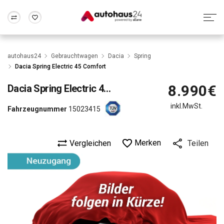
Zum Antrag
Alle Fragen & Antworten
München
Berlin
autohaus24
Gebrauchtwagen
Dacia
Spring
Wir bewerten dein Auto
Rund um die Inzahlungnahme
Dacia Spring Electric 45 Comfort
Frankfurt
Wuppertal
8.990€
Dacia
Spring Electric 45 Comfort
inkl.MwSt.
Fahrzeugnummer
15023415
Merken
Vergleichen
Teilen