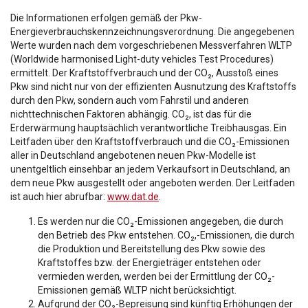
Die Informationen erfolgen gemäß der Pkw-
Energieverbrauchskennzeichnungsverordnung. Die angegebenen
Werte wurden nach dem vorgeschriebenen Messverfahren WLTP
(Worldwide harmonised Light-duty vehicles Test Procedures)
ermittelt. Der Kraftstoffverbrauch und der CO₂, Ausstoß eines
Pkw sind nicht nur von der effizienten Ausnutzung des Kraftstoffs
durch den Pkw, sondern auch vom Fahrstil und anderen
nichttechnischen Faktoren abhängig. CO₂, ist das für die
Erderwärmung hauptsächlich verantwortliche Treibhausgas. Ein
Leitfaden über den Kraftstoffverbrauch und die CO₂-Emissionen
aller in Deutschland angebotenen neuen Pkw-Modelle ist
unentgeltlich einsehbar an jedem Verkaufsort in Deutschland, an
dem neue Pkw ausgestellt oder angeboten werden. Der Leitfaden
ist auch hier abrufbar:
www.dat.de
.
Es werden nur die CO₂-Emissionen angegeben, die durch
den Betrieb des Pkw entstehen. CO₂,-Emissionen, die durch
die Produktion und Bereitstellung des Pkw sowie des
Kraftstoffes bzw. der Energieträger entstehen oder
vermieden werden, werden bei der Ermittlung der CO₂-
Emissionen gemäß WLTP nicht berücksichtigt.
Aufgrund der CO₂-Bepreisung sind künftig Erhöhungen der