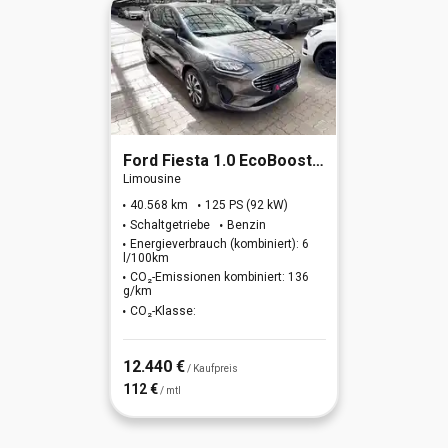
Ford
Fiesta 1.0 EcoBoost Hybrid Titanium X (EURO 6d)
Limousine
40.568 km
125 PS (92 kW)
Schaltgetriebe
Benzin
Energieverbrauch (kombiniert): 6
l/100km
CO₂-Emissionen kombiniert: 136
g/km
CO₂-Klasse:
12.440 €
/ Kaufpreis
112 €
/ mtl