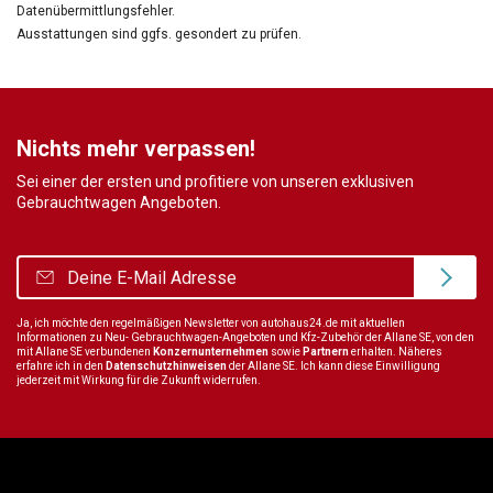
Datenübermittlungsfehler.
Ausstattungen sind ggfs. gesondert zu prüfen.
Nichts mehr verpassen!
Sei einer der ersten und profitiere von unseren exklusiven
Gebrauchtwagen Angeboten.
Ja, ich möchte den regelmäßigen Newsletter von autohaus24.de mit aktuellen
Informationen zu Neu- Gebrauchtwagen-Angeboten und Kfz-Zubehör der Allane SE, von den
mit Allane SE verbundenen
Konzernunternehmen
sowie
Partnern
erhalten. Näheres
erfahre ich in den
Datenschutzhinweisen
der Allane SE. Ich kann diese Einwilligung
jederzeit mit Wirkung für die Zukunft widerrufen.