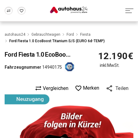
Zum Antrag
Alle Fragen & Antworten
München
Berlin
autohaus24
Gebrauchtwagen
Ford
Fiesta
Wir bewerten dein Auto
Rund um die Inzahlungnahme
Ford Fiesta 1.0 EcoBoost Titanium S/S (EURO 6d-TEMP)
Frankfurt
Wuppertal
12.190€
Ford
Fiesta 1.0 EcoBoost Titanium S/S (EURO 6d-TEMP)
inkl.MwSt.
Fahrzeugnummer
14940175
Merken
Vergleichen
Teilen