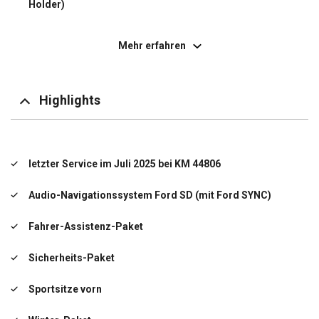
Holder)
Fahrassistenz-System: Notbrems-Assistent
Mehr erfahren
Fahrassistenz-System: Spurhalteassistent
Fensterheber elektrisch vorn + hinten mit
Komfortschließung
Highlights
Klimaautomatik
Mittelarmlehne vorn mit Staufach und 12V-Anschluß
letzter Service im Juli 2025 bei KM 44806
Mittelkonsole mit Armlehne
Audio-Navigationssystem Ford SD (mit Ford SYNC)
Schadstoffarm nach Abgasnorm Euro 6d-TEMP
Fahrer-Assistenz-Paket
Scheibenwischer mit Regensensor
Sicherheits-Paket
Scheinwerfer-Assistent mit Tag-/Nachtsensor
Sportsitze vorn
Zierleisten unterhalb Seitenscheiben Chrom-Dekor