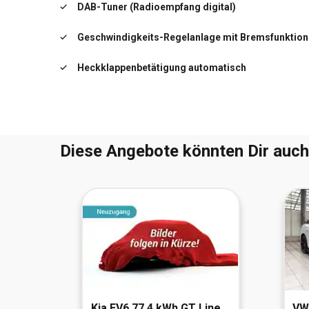
DAB-Tuner (Radioempfang digital)
Fensterheber elektrisch
Geschwindigkeits-Regelanlage mit Bremsfunktion
Freisprecheinrichtung Bluetooth mit erweiterte
Smartphone-Anbindung
Heckklappenbetätigung automatisch
Freisprecheinrichtung mit USB-Schnittstelle
Keyless-Go
Innenspiegel mit Abblendautomatik
Navigationssystem
Diese Angebote könnten Dir auch
 4x4
Kia
EV6 77,4 kWh GT Line
V