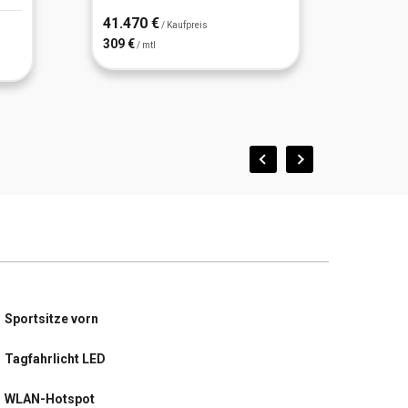
41.470 €
33.69
/ Kaufpreis
309 €
303 €
/ mtl
/
Sportsitze vorn
Tagfahrlicht LED
WLAN-Hotspot