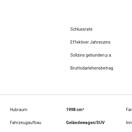
Schlussrate
Effektiver Jahreszins
Sollzins gebunden p.a.
Bruttodarlehensbetrag
Hubraum
1998 cm³
Fa
Fahrzeugaufbau
Geländewagen/SUV
In