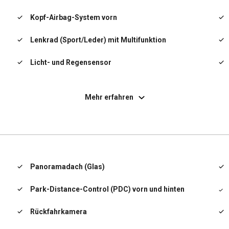
Kopf-Airbag-System vorn
Lenkrad (Sport/Leder) mit Multifunktion
Licht- und Regensensor
Reifendruck-Kontrollsystem
Mehr erfahren
Scheibenwaschdüsen heizbar
Seitenairbag hinten
Seitenairbag vorn
Panoramadach (Glas)
Service-System: Concierge Services
Park-Distance-Control (PDC) vorn und hinten
Service-System: ConnectedDrive Services
Rückfahrkamera
Service-System: Intelligenter Notruf inkl.
TeleServices