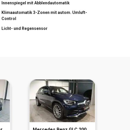
Innenspiegel mit Abblendautomatik
Rückfahrkamera
Klimaautomatik 3-Zonen mit autom. Umluft-
Control
Scheinwerfer LED
Licht- und Regensensor
Sitzheizung vorn
Sportsitze vorn
ild-H
Mercedes Benz
GLC 200 AMG Line 4Matic
Merc