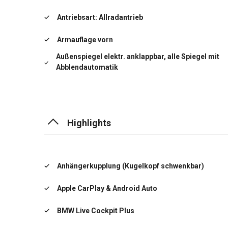
Antriebsart: Allradantrieb
Armauflage vorn
Außenspiegel elektr. anklappbar, alle Spiegel mit
Abblendautomatik
Außenspiegel elektr. verstell- und heizbar
Ausstattungs-Paket: Connected Professional
Highlights
Bordcomputer
Durchladeeinrichtung (Mittelarmlehne hinten)
Anhängerkupplung (Kugelkopf schwenkbar)
)
Apple CarPlay & Android Auto
Auffahrwarnsystem mit Bremsfunktion
BMW Live Cockpit Plus
Fahrerlebnisschalter