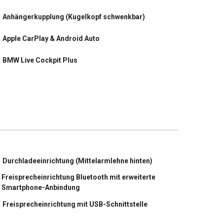
Anhängerkupplung (Kugelkopf schwenkbar)
Apple CarPlay & Android Auto
BMW Live Cockpit Plus
DAB-Tuner (Radioempfang digital)
Geschwindigkeits-Regelanlage mit Bremsfunktion
Heckklappenbetätigung automatisch
Keyless-Go
Durchladeeinrichtung (Mittelarmlehne hinten)
Navigationssystem
Freisprecheinrichtung Bluetooth mit erweiterte
Smartphone-Anbindung
Panoramadach (Glas)
Freisprecheinrichtung mit USB-Schnittstelle
Park-Distance-Control (PDC) vorn und hinten