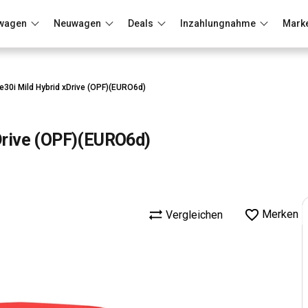
wagen
Neuwagen
Deals
Inzahlungnahme
Mark
Berlin
Frankfurt
Wuppertal
e30i Mild Hybrid xDrive (OPF)(EURO6d)
xDrive (OPF)(EURO6d)
Merken
Vergleichen