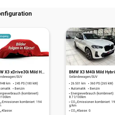
nfiguration
MW
X3 xDrive30i Mild Hybrid xDrive
BMW
X3 M40i Mild Hybrid xDrive (OPF)(EURO 
ändewagen/SUV
Geländewagen/SUV
.948 km
245 PS (180 kW)
26.501 km
360 PS (265 kW)
tomatik
Benzin
Automatik
Benzin
ergieverbrauch (kombiniert):
Energieverbrauch (kombiniert):
 l/100km
8.7 l/100km
₂-Emissionen kombiniert: 194
CO₂-Emissionen kombiniert: 1
m
g/km
₂-Klasse:
CO₂-Klasse: G