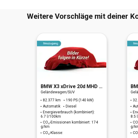
Weitere Vorschläge mit deiner Ko
Drive
BMW
X3 xDrive 20d MHD xLine (EURO 6d)
B
Geländewagen/SUV
Gel
W)
82.377 km
190 PS (140 kW)
32
Automatik
Diesel
Au
t):
Energieverbrauch (kombiniert):
En
6.7 l/100km
8.5
: 171
CO₂-Emissionen kombiniert: 174
CO
g/km
g/k
CO₂-Klasse:
CO