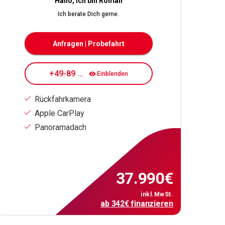
Hallo, ich bin Roman
Ich berate Dich gerne.
Anfragen | Probefahrt
+49-89 7080 84 176
Einblenden
Rückfahrkamera
Apple CarPlay
Panoramadach
37.990
€
inkl.MwSt.
ab
342
€
finanzieren