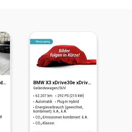
6d)
BMW
X3 xDrive30e xDrive M Sport (OPF)(EURO 6d)
BMW
Geländewagen/SUV
Geländ
62.207 km
292 PS (215 kW)
84.52
Automatik
Plug-In Hybrid
Autom
Energieverbrauch (gewichtet,
Energi
kombiniert): k.A., k.A.
kombinie
98
CO₂-Emissionen kombiniert: k.A.
CO₂-Em
CO₂-Klasse:
CO₂-K