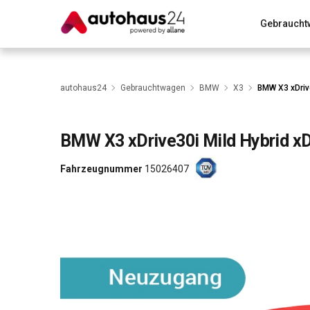
Gebraucht
Zum Antrag
Alle Fragen & Antworten
München
Wir bewerten dein Auto
Rund um die Inzahlungnahme
autohaus24
Gebrauchtwagen
BMW
X3
BMW X3 xDriv
BMW
X3 xDrive30i Mild Hybrid 
Fahrzeugnummer
15026407