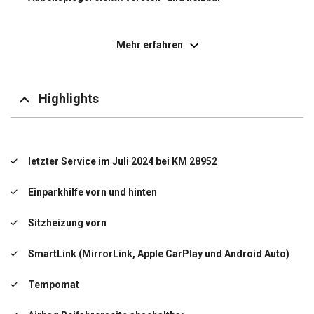
Berganfahr-Assistent (Hill-Holder)
Mehr erfahren
ESP
Freisprechanlage Telefon mit Bluetooth
Highlights
Gepäckraumabdeckung / Rollo
Geschwindigkeits-Regelanlage (Tempomat)
letzter Service im Juli 2024 bei KM 28952
Radioempfang digital (DAB+)
Einparkhilfe vorn und hinten
Raucher-Paket
Sitzheizung vorn
Reifendruck-Kontrollsystem
SmartLink (MirrorLink, Apple CarPlay und Android Auto)
Sonnenblende links mit Spiegel
Tempomat
letzter Service im Juli 2024 bei KM 28952