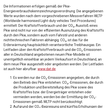
Die Informationen erfolgen gemäß der Pkw-
Energieverbrauchskennzeichnungsverordnung. Die angegebenen
Werte wurden nach dem vorgeschriebenen Messverfahren WLTP
(Worldwide harmonised Light-duty vehicles Test Procedures)
ermittelt. Der Kraftstoffverbrauch und der CO₂, Ausstoß eines
Pkw sind nicht nur von der effizienten Ausnutzung des Kraftstoffs
durch den Pkw, sondern auch vom Fahrstil und anderen
nichttechnischen Faktoren abhängig. CO₂, ist das für die
Erderwärmung hauptsächlich verantwortliche Treibhausgas. Ein
Leitfaden über den Kraftstoffverbrauch und die CO₂-Emissionen
aller in Deutschland angebotenen neuen Pkw-Modelle ist
unentgeltlich einsehbar an jedem Verkaufsort in Deutschland, an
dem neue Pkw ausgestellt oder angeboten werden. Der Leitfaden
ist auch hier abrufbar:
www.dat.de
.
Es werden nur die CO₂-Emissionen angegeben, die durch
den Betrieb des Pkw entstehen. CO₂,-Emissionen, die durch
die Produktion und Bereitstellung des Pkw sowie des
Kraftstoffes bzw. der Energieträger entstehen oder
vermieden werden, werden bei der Ermittlung der CO₂-
Emissionen gemäß WLTP nicht berücksichtigt.
Aufgrund der CO₂-Bepreisung sind künftig Erhöhungen der