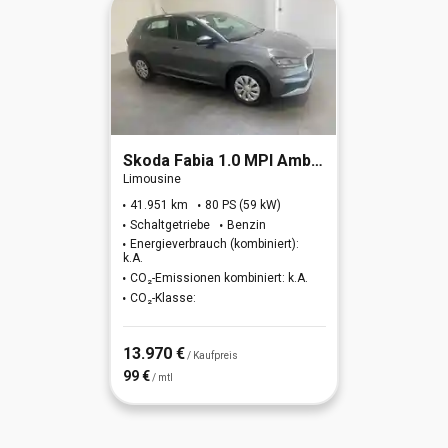
Skoda
Fabia 1.0 MPI Ambition (EURO 6d)
Limousine
41.951 km
80 PS (59 kW)
Schaltgetriebe
Benzin
Energieverbrauch (kombiniert):
k.A.
CO₂-Emissionen kombiniert: k.A.
CO₂-Klasse:
13.970 €
/ Kaufpreis
99 €
/ mtl