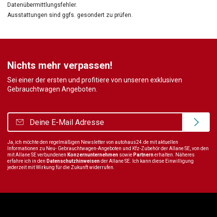
Datenübermittlungsfehler.
Ausstattungen sind ggfs. gesondert zu prüfen.
Nichts mehr verpassen!
Sei einer der ersten und profitiere von unseren exklusiven
Gebrauchtwagen Angeboten.
Ja, ich möchte den regelmäßigen Newsletter von autohaus24.de mit aktuellen
Informationen zu Neu- Gebrauchtwagen-Angeboten und Kfz-Zubehör der Allane SE, von den
mit Allane SE verbundenen
Konzernunternehmen
sowie
Partnern
erhalten. Näheres
erfahre ich in den
Datenschutzhinweisen
der Allane SE. Ich kann diese Einwilligung
jederzeit mit Wirkung für die Zukunft widerrufen.