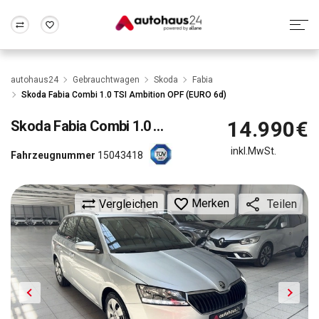
Zum Antrag
Alle Fragen & Antworten
München
Berlin
autohaus24
Gebrauchtwagen
Skoda
Fabia
Wir bewerten dein Auto
Rund um die Inzahlungnahme
Skoda Fabia Combi 1.0 TSI Ambition OPF (EURO 6d)
Frankfurt
Wuppertal
14.990€
Skoda
Fabia Combi 1.0 TSI Ambition OPF (EURO 6d)
inkl.MwSt.
Fahrzeugnummer
15043418
Merken
Vergleichen
Teilen