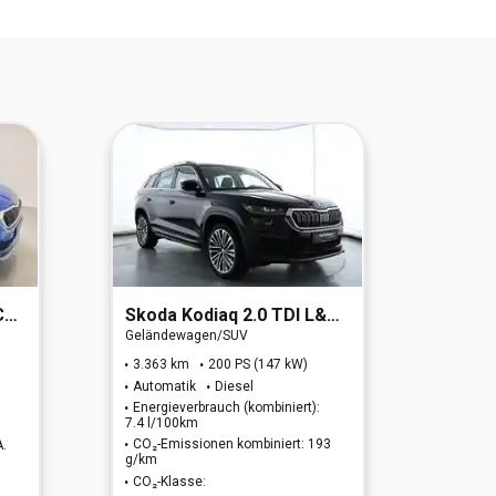
d)
Skoda
Kodiaq 2.0 TDI L&K 4x4 (EURO 6d)
Skod
Geländewagen/SUV
Geländ
3.363 km
200 PS (147 kW)
98.10
Automatik
Diesel
Autom
Energieverbrauch (kombiniert):
Energi
7.4 l/100km
7.4 l/1
CO₂-Emissionen kombiniert: 193
CO₂-E
A.
g/km
g/km
CO₂-Klasse:
CO₂-K