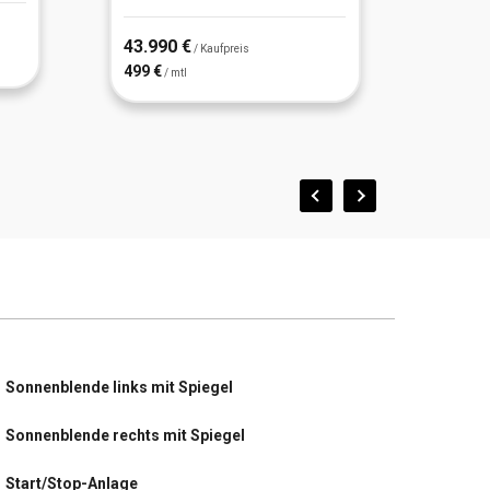
43.990 €
29.79
/ Kaufpreis
499 €
268 €
/ mtl
/
Sonnenblende links mit Spiegel
Sonnenblende rechts mit Spiegel
Start/Stop-Anlage