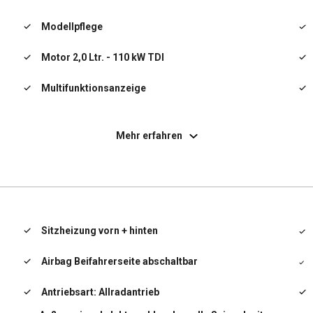
Modellpflege
Motor 2,0 Ltr. - 110 kW TDI
Multifunktionsanzeige
Nebelscheinwerfer
Mehr erfahren
Notrufsystem
Radioempfang digital (DAB+)
Radstand 2791 mm
Sitzheizung vorn + hinten
Reifendruck-Kontrollsystem
Airbag Beifahrerseite abschaltbar
Rücksitzbank klappbar 1/3-2/3
Antriebsart: Allradantrieb
Rußpartikelfilter