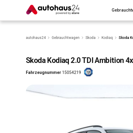
Gebraucht
Zum Antrag
Alle Fragen & Antworten
München
Wir bewerten dein Auto
Rund um die Inzahlungnahme
autohaus24
Gebrauchtwagen
Skoda
Kodiaq
Skoda Ko
Skoda
Kodiaq 2.0 TDI Ambition 4
Fahrzeugnummer
15054219