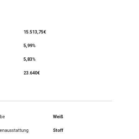
15.513,75
€
5,99%
5,83%
23.640€
rbe
Weiß
nenausstattung
Stoff