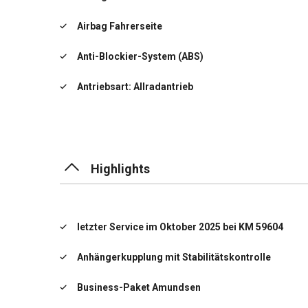
Airbag Fahrerseite
Anti-Blockier-System (ABS)
Antriebsart: Allradantrieb
Antriebs-Schlupfregelung (ASR)
Außenspiegel elektr. anklappbar, alle Spiegel mit
Abblendautomatik
Highlights
Außenspiegel elektr. verstell- und heizbar, beide
Dachreling
letzter Service im Oktober 2025 bei KM 59604
Durchladeeinrichtung (Mittelarmlehne hinten)
Anhängerkupplung mit Stabilitätskontrolle
Elektron. Querdifferentialsperre (XDS)
Business-Paket Amundsen
Elektron. Stabilitäts-Programm (ESP)