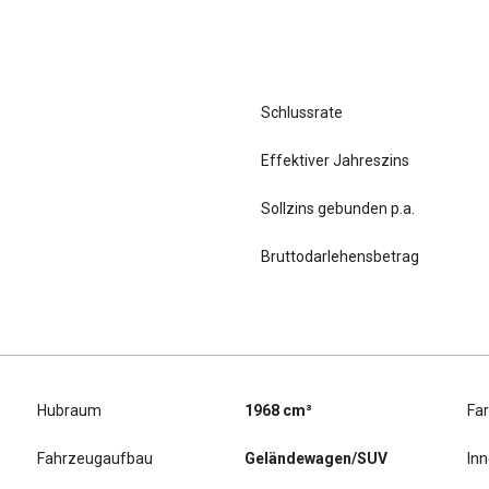
Schlussrate
Effektiver Jahreszins
Sollzins gebunden p.a.
Bruttodarlehensbetrag
Hubraum
1968 cm³
Fa
Fahrzeugaufbau
Geländewagen/SUV
In