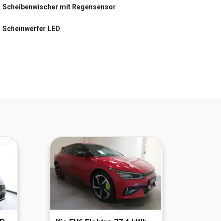
Scheibenwischer mit Regensensor
Zentralverriegelung
Scheinwerfer LED
letzter Service im Oktober 2025 bei KM 59604
Anhängerkupplung mit Stabilitätskontrolle
Business-Paket Amundsen
Einparkhilfe vorn und hinten
Geschwindigkeits-Regelanlage (Tempomat)
Klimaanlage Climatronic 2-Zonen
Lenkrad heizbar
Rückfahrkamera
Sitzheizung vorn + hinten