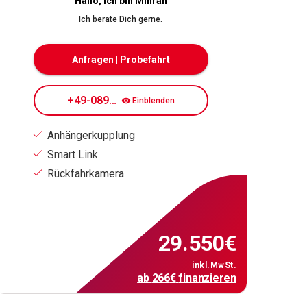
Hallo, ich bin Mihran
Ich berate Dich gerne.
Anfragen | Probefahrt
+49-089708084163
Einblenden
Anhängerkupplung
Smart Link
Rückfahrkamera
29.550
€
inkl.MwSt.
ab
266
€
finanzieren