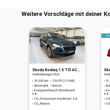
Weitere Vorschläge mit deiner Ko
RO 6d)
Skoda
Kodiaq 1.5 TSI ACT Ambition OPF (EURO 6d)
Sk
Geländewagen/SUV
Gel
W)
29.345 km
150 PS (110 kW)
31
Automatik
Benzin
Au
t):
Energieverbrauch (kombiniert):
En
k.A.
k.A.
: 193
CO₂-Emissionen kombiniert: k.A.
CO
CO₂-Klasse:
CO