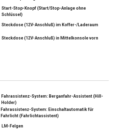
Start-Stop-Knopf (Start/Stop-Anlage ohne
Schlüssel)
Steckdose (12V-Anschluß) im Koffer-/Laderaum
Steckdose (12V-Anschluß) in Mittelkonsole vorn
Stoßfänger Wagenfarbe
Tagfahrlicht LED
Türgriffe außen Wagenfarbe
Verglasung getönt
Fahrassistenz-System: Berganfahr-Assistent (Hill-
Holder)
Verzurrösen Koffer-/Laderaum
Fahrassistenz-System: Einschaltautomatik für
Warnanlage für Sicherheitsgurte,
Fahrlicht (Fahrlichtassistent)
Fahrer-/Beifahrerseite
LM-Felgen
Wegfahrsperre