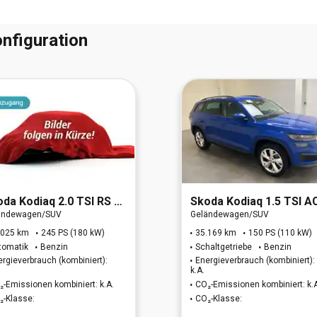
nfiguration
oda
Kodiaq 2.0 TSI RS 4x4 OPF (EURO 6d)
Skoda
Kodiaq 1.5 TSI ACT Tour OPF (EURO 6
ändewagen/SUV
Geländewagen/SUV
.025 km
245 PS (180 kW)
35.169 km
150 PS (110 kW)
tomatik
Benzin
Schaltgetriebe
Benzin
ergieverbrauch (kombiniert):
Energieverbrauch (kombiniert):
k.A.
₂-Emissionen kombiniert: k.A.
CO₂-Emissionen kombiniert: k.
₂-Klasse:
CO₂-Klasse: