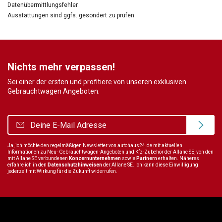
Datenübermittlungsfehler.
Ausstattungen sind ggfs. gesondert zu prüfen.
Nichts mehr verpassen!
Sei einer der ersten und profitiere von unseren exklusiven
Gebrauchtwagen Angeboten.
Ja, ich möchte den regelmäßigen Newsletter von autohaus24.de mit aktuellen
Informationen zu Neu- Gebrauchtwagen-Angeboten und Kfz-Zubehör der Allane SE, von den
mit Allane SE verbundenen
Konzernunternehmen
sowie
Partnern
erhalten. Näheres
erfahre ich in den
Datenschutzhinweisen
der Allane SE. Ich kann diese Einwilligung
jederzeit mit Wirkung für die Zukunft widerrufen.