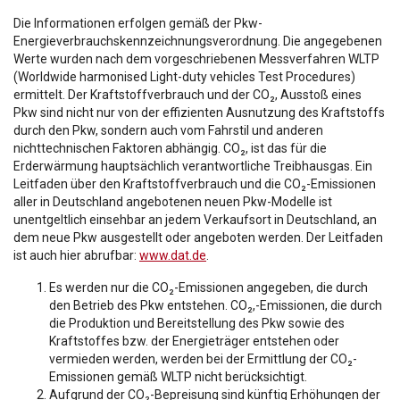
Die Informationen erfolgen gemäß der Pkw-
Energieverbrauchskennzeichnungsverordnung. Die angegebenen
Werte wurden nach dem vorgeschriebenen Messverfahren WLTP
(Worldwide harmonised Light-duty vehicles Test Procedures)
ermittelt. Der Kraftstoffverbrauch und der CO₂, Ausstoß eines
Pkw sind nicht nur von der effizienten Ausnutzung des Kraftstoffs
durch den Pkw, sondern auch vom Fahrstil und anderen
nichttechnischen Faktoren abhängig. CO₂, ist das für die
Erderwärmung hauptsächlich verantwortliche Treibhausgas. Ein
Leitfaden über den Kraftstoffverbrauch und die CO₂-Emissionen
aller in Deutschland angebotenen neuen Pkw-Modelle ist
unentgeltlich einsehbar an jedem Verkaufsort in Deutschland, an
dem neue Pkw ausgestellt oder angeboten werden. Der Leitfaden
ist auch hier abrufbar:
www.dat.de
.
Es werden nur die CO₂-Emissionen angegeben, die durch
den Betrieb des Pkw entstehen. CO₂,-Emissionen, die durch
die Produktion und Bereitstellung des Pkw sowie des
Kraftstoffes bzw. der Energieträger entstehen oder
vermieden werden, werden bei der Ermittlung der CO₂-
Emissionen gemäß WLTP nicht berücksichtigt.
Aufgrund der CO₂-Bepreisung sind künftig Erhöhungen der