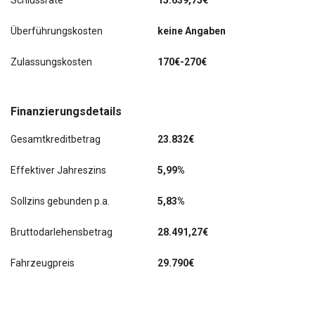
Schlussrate
15.639,75€
Anhängerkupplung
Überführungskosten
keine Angaben
Business-Paket Columbus
Zulassungskosten
170€-270€
Fahrassistenz-Paket: Stau- und Notfallassistent
Fahrassistenz-Paket: Traveller Plus
Finanzierungsdetails
Insassen-Schutzsystem proaktiv
Gesamtkreditbetrag
23.832€
Isofix-Aufnahmen für Kindersitz an Beifahrersitz
Effektiver Jahreszins
5,99%
Klimaanlage Climatronic 3-Zonen
Sollzins gebunden p.a.
5,83%
Kombiinstrument digital (virtual cockpit)
Bruttodarlehensbetrag
28.491,27€
elektr. Heckklappe/-Deckel
Fahrzeugpreis
29.790€
Rückfahrkamera
Schließ-/Startsystem Kessy