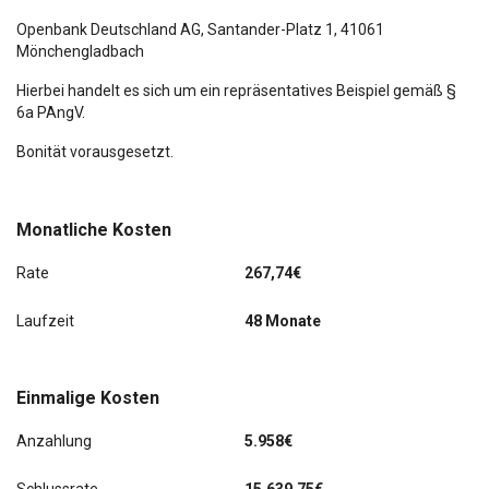
Seitenscheiben hinten und Heckscheibe abgedunkelt
(SunSet)
Openbank Deutschland AG,
Santander-Platz 1
, 41061
Mönchengladbach
Servolenkung elektronisch (Servotronic)
Hierbei handelt es sich um ein repräsentatives Beispiel gemäß §
6a PAngV.
Sitzbezug / Polsterung: Leder / Mikrofaser
Bonität vorausgesetzt.
Sitze vorn elektr. verstellbar (mit Memory)
Sitzheizung
Monatliche Kosten
Sitz vorn links höhenverstellbar
Rate
267,74€
Sitz vorn rechts höhenverstellbar
Laufzeit
48 Monate
Start/Stop-Anlage
Einmalige Kosten
Wireless SmartLink
Anzahlung
5.958€
letzter Service im April 2026 bei KM 92245