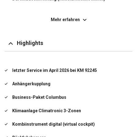
Edelstahlpedale Sportdesign
Mehr erfahren
Einparkhilfe hinten
Elektron. Querdifferentialsperre (XDS)
Highlights
Elektron. Stabilitäts-Programm (ESP)
Auffahrwarnsystem mit City-Notbremsfunktion
(Frontradar-Assistent)
letzter Service im April 2026 bei KM 92245
Fahrassistenz-System: Berganfahr-Assistent (Hill-
Holder)
Anhängerkupplung
Fahrassistenz-System: Einschaltautomatik für Fahrlicht
(Fahrlichtassistent)
Business-Paket Columbus
Multikollisionsbremse (Multi Collision Brake)
Klimaanlage Climatronic 3-Zonen
Fensterheber elektrisch vorn + hinten
Kombiinstrument digital (virtual cockpit)
Fernbedienung für Zentralverriegelung