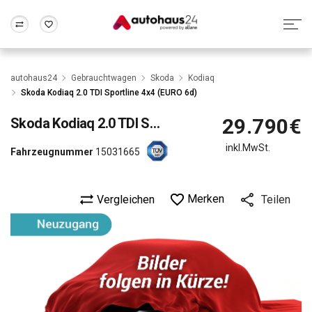
Zum Antrag
Alle Fragen & Antworten
München
Berlin
autohaus24
Gebrauchtwagen
Skoda
Kodiaq
Wir bewerten dein Auto
Rund um die Inzahlungnahme
Skoda Kodiaq 2.0 TDI Sportline 4x4 (EURO 6d)
Frankfurt
Wuppertal
29.790€
Skoda
Kodiaq 2.0 TDI Sportline 4x4 (EURO 6d)
inkl.MwSt.
Fahrzeugnummer
15031665
Merken
Vergleichen
Teilen