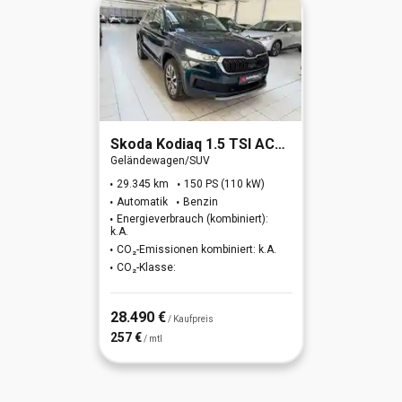
Skoda
Kodiaq 1.5 TSI ACT Ambition OPF (EURO 6d)
Geländewagen/SUV
29.345 km
150 PS (110 kW)
Automatik
Benzin
Energieverbrauch (kombiniert):
k.A.
CO₂-Emissionen kombiniert: k.A.
CO₂-Klasse:
28.490 €
/ Kaufpreis
257 €
/ mtl