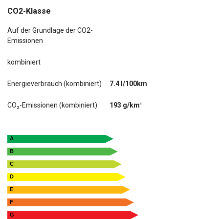
CO2-Klasse
Auf der Grundlage der CO2-
Emissionen
kombiniert
Energieverbrauch (kombiniert)
7.4 l/100km
CO₂-Emissionen (kombiniert)
193 g/km¹
A
B
C
D
E
F
G