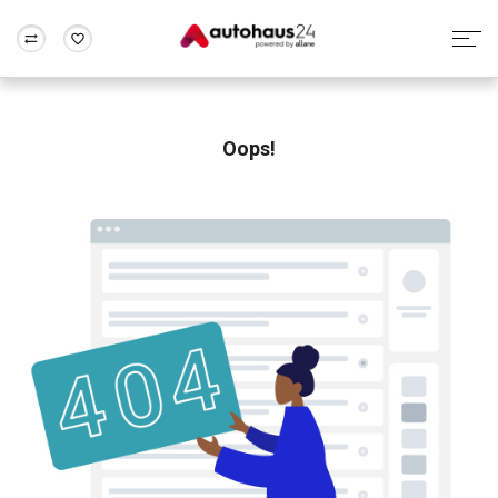
Zum Antrag
Alle Fragen & Antworten
München
Berlin
Wir bewerten dein Auto
Rund um die Inzahlungnahme
Oops!
Frankfurt
Wuppertal