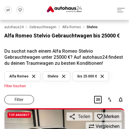
autohaus24
Gebrauchtwagen
Alfa Romeo
Stelvio
Zum Antrag
Alle Fragen & Antworten
München
Berlin
Alfa Romeo Stelvio Gebrauchtwagen bis 25000 €
Wir bewerten dein Auto
Rund um die Inzahlungnahme
Frankfurt
Wuppertal
Du suchst nach einem Alfa Romeo Stelvio
Gebrauchtwagen unter 25000 €? Auf autohaus24 findest
du deinen Traumwagen zu besten Konditionen!
Alfa Romeo
Stelvio
bis 25.000 €
Filter löschen
Filter
20
TOP ANGEBOT
Merken
Teilen
Vergleichen