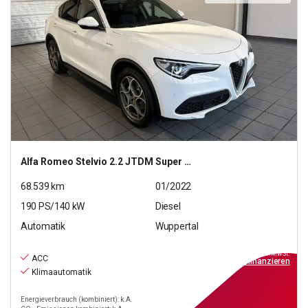
Alfa Romeo
Stelvio 2.2 JTDM Super Q4 (EURO 6d)
68.539
km
01/2022
190
PS/
140
kW
Diesel
Automatik
Wuppertal
23.990
€
inkl.MwSt.
ACC
ab
216€
mtl.
finanzieren
Klimaautomatik
Energieverbrauch (kombiniert): k.A.