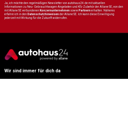
Ja, ich möchte den regelmäßigen Newsletter von autohaus24.de mit aktuellen
Informationen zu Neu- Gebrauchtwagen-Angeboten und Kfz-Zubehör der Allane SE, von den
mit Allane SE verbundenen
Konzernunternehmen
sowie
Partnern
erhalten. Näheres
erfahre ich in den
Datenschutzhinweisen
der Allane SE. Ich kann diese Einwilligung
jederzeit mit Wirkung für die Zukunft widerrufen.
Wir sind immer für dich da
Tel.:
+49 89 70 80 84 84
E-Mail:
info@autohaus24.de