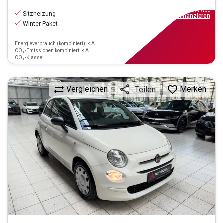
6.990
€
inkl.MwSt.
Sitzheizung
ab
63€
mtl.
finanzieren
Winter-Paket
Energieverbrauch (kombiniert): k.A.
CO₂-Emissionen kombiniert: k.A.
CO₂-Klasse:
Vergleichen
Merken
Teilen