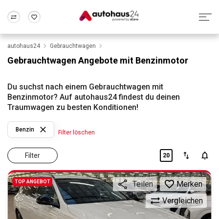
autohaus24
Gebrauchtwagen
Zum Antrag
Alle Fragen & Antworten
München
Berlin
Gebrauchtwagen Angebote mit Benzinmotor
Wir bewerten dein Auto
Rund um die Inzahlungnahme
Frankfurt
Wuppertal
Du suchst nach einem Gebrauchtwagen mit
Benzinmotor? Auf autohaus24 findest du deinen
Traumwagen zu besten Konditionen!
Benzin
Filter löschen
Filter
20
TOP ANGEBOT
Merken
Teilen
Vergleichen