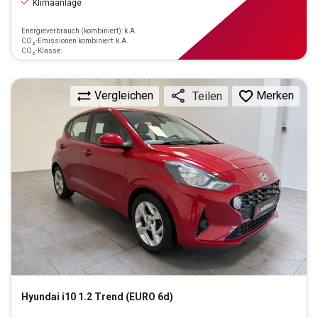
Klimaanlage
Energieverbrauch (kombiniert): k.A.
CO₂-Emissionen kombiniert: k.A.
CO₂-Klasse:
Vergleichen
Merken
Teilen
Hyundai
i10 1.2 Trend (EURO 6d)