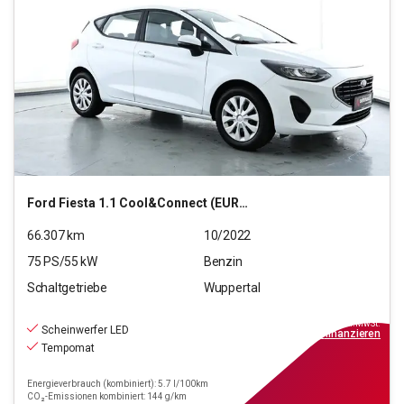
Ford
Fiesta 1.1 Cool&Connect (EURO 6d)
66.307
km
10/2022
75
PS/
55
kW
Benzin
Schaltgetriebe
Wuppertal
9.990
€
inkl.MwSt.
Scheinwerfer LED
ab
90€
mtl.
finanzieren
Tempomat
Energieverbrauch (kombiniert): 5.7 l/100km
CO₂-Emissionen kombiniert: 144 g/km