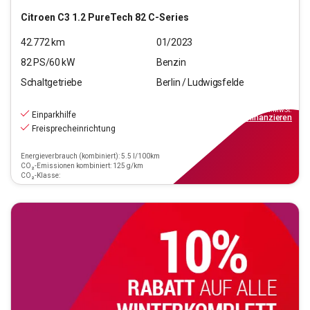
Citroen
C3 1.2 PureTech 82 C-Series
42.772
km
01/2023
82
PS/
60
kW
Benzin
Schaltgetriebe
Berlin / Ludwigsfelde
9.220
€
inkl.MwSt.
Einparkhilfe
ab
83€
mtl.
finanzieren
Freisprecheinrichtung
Energieverbrauch (kombiniert): 5.5 l/100km
CO₂-Emissionen kombiniert: 125 g/km
CO₂-Klasse: