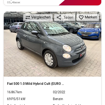
CO₂-Klasse:
Vergleichen
Merken
Teilen
Fiat
500 1.0 Mild Hybrid Cult (EURO 6d)
16.867
km
02/2022
69
PS/
51
kW
Benzin