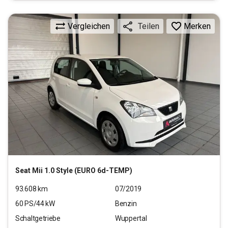
Vergleichen
Merken
Teilen
Seat
Mii 1.0 Style (EURO 6d-TEMP)
93.608
km
07/2019
60
PS/
44
kW
Benzin
Schaltgetriebe
Wuppertal