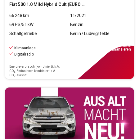
Fiat
500 1.0 Mild Hybrid Cult (EURO 6d)
66.248
km
11/2021
69
PS/
51
kW
Benzin
Schaltgetriebe
Berlin / Ludwigsfelde
8.690
€
inkl.MwSt.
Klimaanlage
ab
79€
mtl.
finanzieren
Digitalradio
Energieverbrauch (kombiniert): k.A.
CO₂-Emissionen kombiniert: k.A.
CO₂-Klasse: