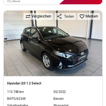
CO₂-Klasse:
Vergleichen
Merken
Teilen
Hyundai
i20 1.2 Select
113.748
km
05/2022
84
PS/
62
kW
Benzin
Schaltgetriebe
Wuppertal