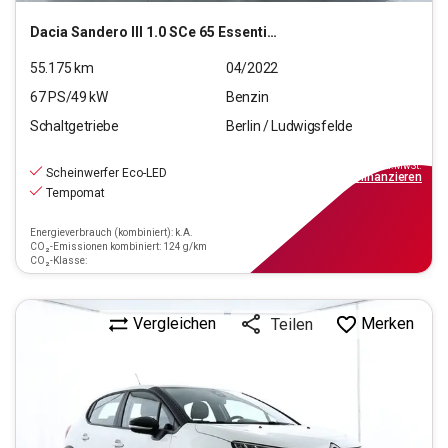
Dacia
Sandero III 1.0 SCe 65 Essential (Euro 6d)
55.175
km
04/2022
67
PS/
49
kW
Benzin
Schaltgetriebe
Berlin / Ludwigsfelde
9.990
€
inkl.MwSt.
Scheinwerfer Eco-LED
ab
90€
mtl.
finanzieren
Tempomat
Energieverbrauch (kombiniert): k.A.
CO₂-Emissionen kombiniert: 124 g/km
CO₂-Klasse:
Vergleichen
Merken
Teilen