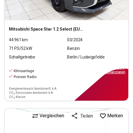
Mitsubishi
Space Star 1.2 Select (EURO 6d)
44.961
km
03/2024
71
PS/
52
kW
Benzin
Schaltgetriebe
Berlin / Ludwigsfelde
9.990
€
inkl.MwSt.
Klimaanlage
ab
90€
mtl.
finanzieren
Pioneer Radio
Energieverbrauch (kombiniert): k.A.
CO₂-Emissionen kombiniert: k.A.
CO₂-Klasse:
Vergleichen
Merken
Teilen