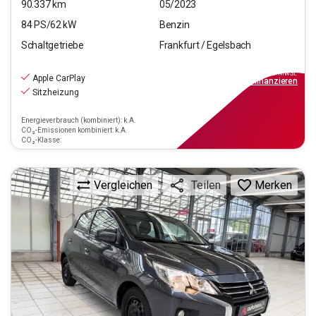
90.337
km
05/2023
84
PS/
62
kW
Benzin
Schaltgetriebe
Frankfurt / Egelsbach
9.970
€
inkl.MwSt.
Apple CarPlay
ab
90€
mtl.
finanzieren
Sitzheizung
Energieverbrauch (kombiniert): k.A.
CO₂-Emissionen kombiniert: k.A.
CO₂-Klasse:
Vergleichen
Merken
Teilen