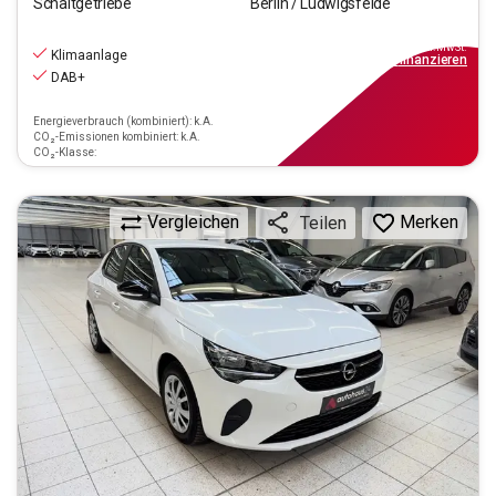
Schaltgetriebe
Berlin / Ludwigsfelde
9.390
€
inkl.MwSt.
Klimaanlage
ab
85€
mtl.
finanzieren
DAB+
Energieverbrauch (kombiniert): k.A.
CO₂-Emissionen kombiniert: k.A.
CO₂-Klasse:
Vergleichen
Merken
Teilen