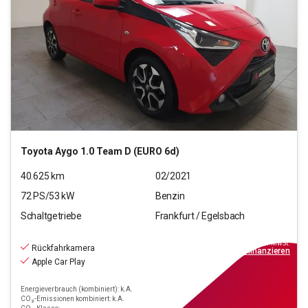
Toyota
Aygo 1.0 Team D (EURO 6d)
40.625
km
02/2021
72
PS/
53
kW
Benzin
Schaltgetriebe
Frankfurt / Egelsbach
10.470
€
inkl.MwSt.
Rückfahrkamera
ab
95€
mtl.
finanzieren
Apple Car Play
Energieverbrauch (kombiniert): k.A.
CO₂-Emissionen kombiniert: k.A.