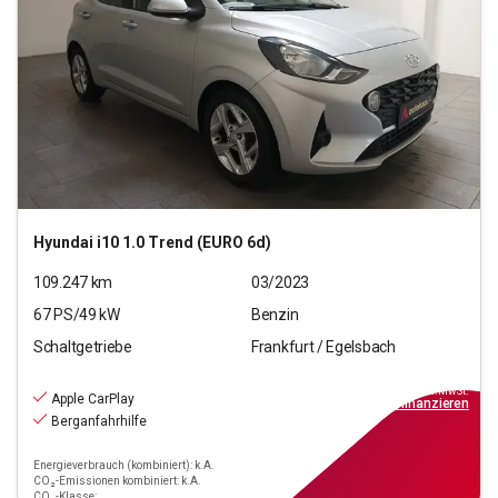
Hyundai
i10 1.0 Trend (EURO 6d)
109.247
km
03/2023
67
PS/
49
kW
Benzin
Schaltgetriebe
Frankfurt / Egelsbach
8.970
€
inkl.MwSt.
Apple CarPlay
ab
81€
mtl.
finanzieren
Berganfahrhilfe
Energieverbrauch (kombiniert): k.A.
CO₂-Emissionen kombiniert: k.A.
CO₂-Klasse: