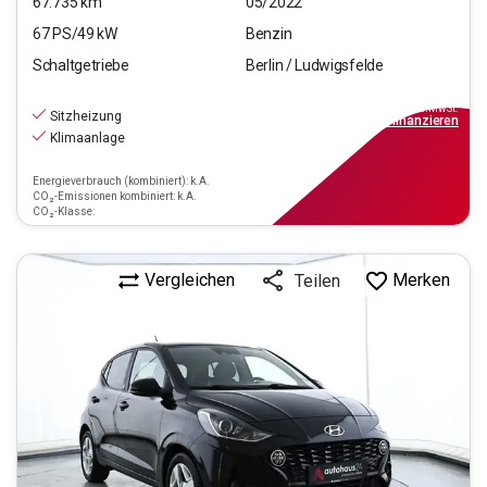
67.735
km
05/2022
67
PS/
49
kW
Benzin
Schaltgetriebe
Berlin / Ludwigsfelde
10.290
€
inkl.MwSt.
Sitzheizung
ab
93€
mtl.
finanzieren
Klimaanlage
Energieverbrauch (kombiniert): k.A.
CO₂-Emissionen kombiniert: k.A.
CO₂-Klasse:
Vergleichen
Merken
Teilen