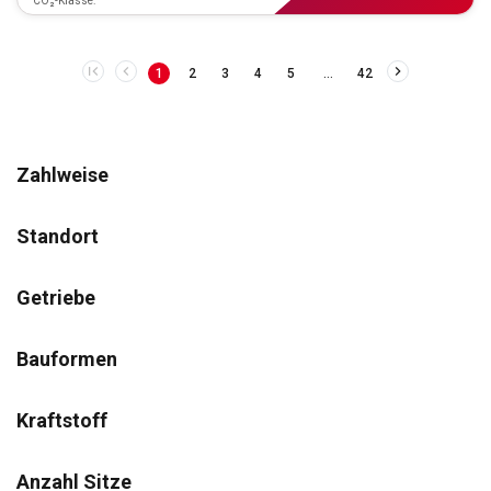
CO₂-Klasse:
…
1
2
3
4
5
42
Zahlweise
Standort
Getriebe
Bauformen
Kraftstoff
Anzahl Sitze