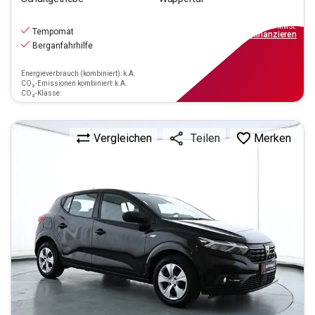
9.990
€
inkl.MwSt.
Tempomat
ab
90€
mtl.
finanzieren
Berganfahrhilfe
Energieverbrauch (kombiniert): k.A.
CO₂-Emissionen kombiniert: k.A.
CO₂-Klasse:
Vergleichen
Merken
Teilen