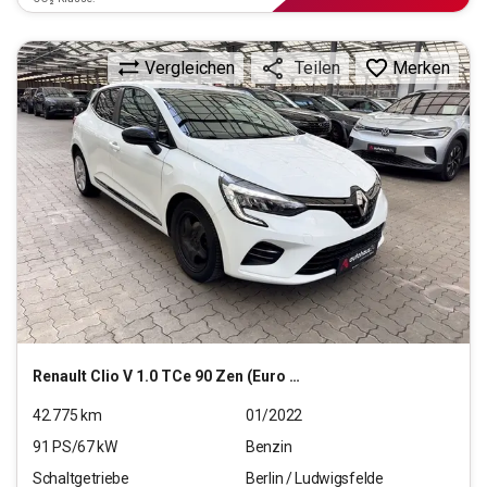
Vergleichen
Merken
Teilen
Renault
Clio V 1.0 TCe 90 Zen (Euro 6d)
42.775
km
01/2022
91
PS/
67
kW
Benzin
Schaltgetriebe
Berlin / Ludwigsfelde