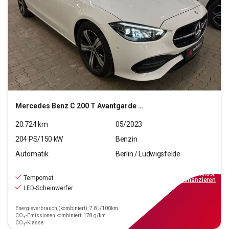
Mercedes Benz
C 200 T Avantgarde 4Matic (EURO 6d)
20.724
km
05/2023
204
PS/
150
kW
Benzin
Automatik
Berlin / Ludwigsfelde
32.890
€
inkl.MwSt.
Tempomat
ab
296€
mtl.
finanzieren
LED-Scheinwerfer
Energieverbrauch (kombiniert): 7.8 l/100km
CO₂-Emissionen kombiniert: 178 g/km
CO₂-Klasse: