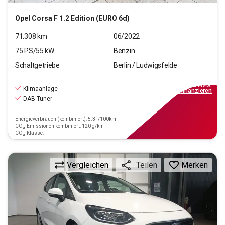
Opel
Corsa F 1.2 Edition (EURO 6d)
71.308
km
06/2022
75
PS/
55
kW
Benzin
Schaltgetriebe
Berlin / Ludwigsfelde
9.690
€
inkl.MwSt.
Klimaanlage
ab
88€
mtl.
finanzieren
DAB Tuner
Energieverbrauch (kombiniert): 5.3 l/100km
CO₂-Emissionen kombiniert: 120 g/km
CO₂-Klasse:
Vergleichen
Merken
Teilen