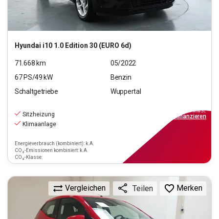
Hyundai
i10 1.0 Edition 30 (EURO 6d)
71.668
km
05/2022
67
PS/
49
kW
Benzin
Schaltgetriebe
Wuppertal
10.390
€
inkl.MwSt.
Sitzheizung
ab
94€
mtl.
finanzieren
Klimaanlage
Energieverbrauch (kombiniert): k.A.
CO₂-Emissionen kombiniert: k.A.
CO₂-Klasse:
Vergleichen
Merken
Teilen