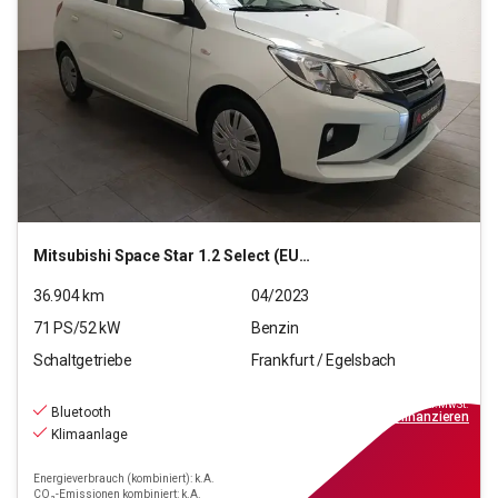
Mitsubishi
Space Star 1.2 Select (EURO 6d)
36.904
km
04/2023
71
PS/
52
kW
Benzin
Schaltgetriebe
Frankfurt / Egelsbach
9.370
€
inkl.MwSt.
Bluetooth
ab
85€
mtl.
finanzieren
Klimaanlage
Energieverbrauch (kombiniert): k.A.
CO₂-Emissionen kombiniert: k.A.