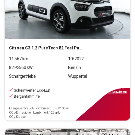
Citroen
C3 1.2 PureTech 82 Feel Pack Stop&Start (EURO 6d)
11.567
km
10/2022
82
PS/
60
kW
Benzin
Schaltgetriebe
Wuppertal
10.220
€
inkl.MwSt.
Scheinwerfer Eco-LED
ab
92€
mtl.
finanzieren
Berganfahrhilfe
Energieverbrauch (kombiniert): 5.5 l/100km
CO₂-Emissionen kombiniert: 125 g/km
CO₂-Klasse: