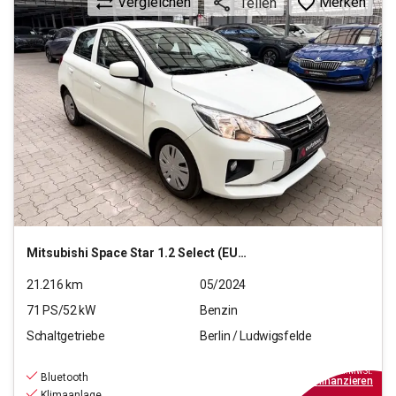
Vergleichen
Merken
Teilen
Mitsubishi
Space Star 1.2 Select (EURO 6d)
21.216
km
05/2024
71
PS/
52
kW
Benzin
Schaltgetriebe
Berlin / Ludwigsfelde
10.290
€
inkl.MwSt.
Bluetooth
ab
93€
mtl.
finanzieren
Klimaanlage