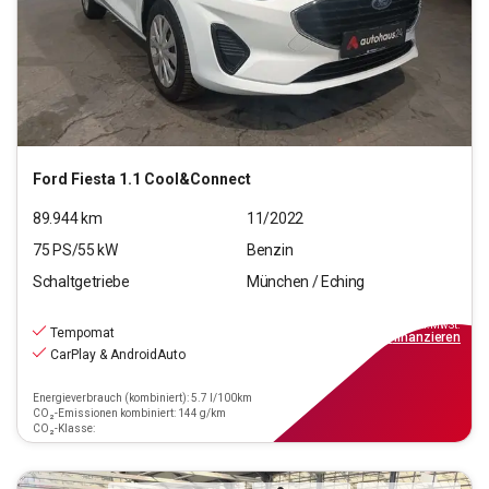
Ford
Fiesta 1.1 Cool&Connect
89.944
km
11/2022
75
PS/
55
kW
Benzin
Schaltgetriebe
München / Eching
9.770
€
inkl.MwSt.
Tempomat
ab
88€
mtl.
finanzieren
CarPlay & AndroidAuto
Energieverbrauch (kombiniert): 5.7 l/100km
CO₂-Emissionen kombiniert: 144 g/km
CO₂-Klasse: