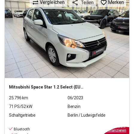
Vergleichen
Merken
Teilen
Mitsubishi
Space Star 1.2 Select (EURO 6d)
25.796
km
06/2023
71
PS/
52
kW
Benzin
Schaltgetriebe
Berlin / Ludwigsfelde
9.790
€
inkl.MwSt.
Bluetooth
ab
88€
mtl.
finanzieren