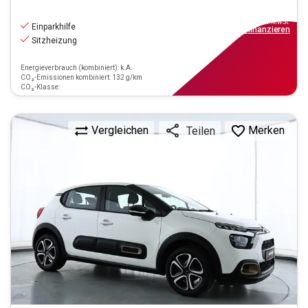
9.190
€
inkl.MwSt.
Einparkhilfe
ab
83€
mtl.
finanzieren
Sitzheizung
Energieverbrauch (kombiniert): k.A.
CO₂-Emissionen kombiniert: 132 g/km
CO₂-Klasse:
Vergleichen
Merken
Teilen