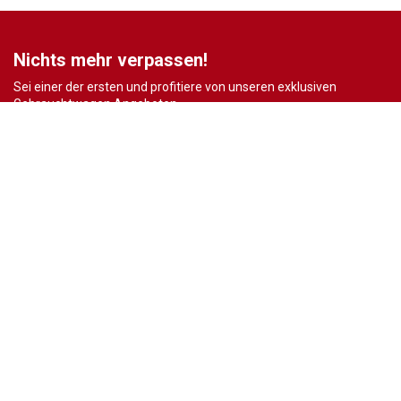
Nichts mehr verpassen!
Sei einer der ersten und profitiere von unseren exklusiven
Gebrauchtwagen Angeboten.
Ja, ich möchte den regelmäßigen Newsletter von autohaus24.de mit aktuellen
Informationen zu Neu- Gebrauchtwagen-Angeboten und Kfz-Zubehör der Allane SE, von den
mit Allane SE verbundenen
Konzernunternehmen
sowie
Partnern
erhalten. Näheres
erfahre ich in den
Datenschutzhinweisen
der Allane SE. Ich kann diese Einwilligung
jederzeit mit Wirkung für die Zukunft widerrufen.