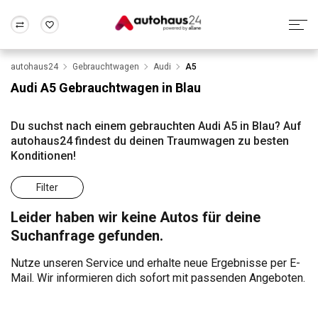
autohaus24
Gebrauchtwagen
Audi
A5
Zum Antrag
Alle Fragen & Antworten
München
Berlin
Audi A5 Gebrauchtwagen in Blau
Wir bewerten dein Auto
Rund um die Inzahlungnahme
Frankfurt
Wuppertal
Du suchst nach einem gebrauchten Audi A5 in Blau? Auf
autohaus24 findest du deinen Traumwagen zu besten
Konditionen!
Filter
Leider haben wir keine Autos für deine
Suchanfrage gefunden.
Nutze unseren Service und erhalte neue Ergebnisse per E-
Mail. Wir informieren dich sofort mit passenden Angeboten.