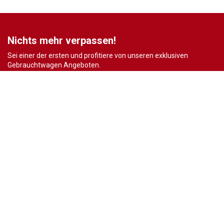
Nichts mehr verpassen!
Sei einer der ersten und profitiere von unseren exklusiven
Gebrauchtwagen Angeboten.
Ja, ich möchte den regelmäßigen Newsletter von autohaus24.de mit aktuellen
Informationen zu Neu- Gebrauchtwagen-Angeboten und Kfz-Zubehör der Allane SE, von den
mit Allane SE verbundenen
Konzernunternehmen
sowie
Partnern
erhalten. Näheres
erfahre ich in den
Datenschutzhinweisen
der Allane SE. Ich kann diese Einwilligung
jederzeit mit Wirkung für die Zukunft widerrufen.