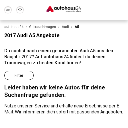
autohaus24
Gebrauchtwagen
Audi
A5
Zum Antrag
Alle Fragen & Antworten
München
Berlin
2017 Audi A5 Angebote
Wir bewerten dein Auto
Rund um die Inzahlungnahme
Frankfurt
Wuppertal
Du suchst nach einem gebrauchten Audi A5 aus dem
Baujahr 2017? Auf autohaus24 findest du deinen
Traumwagen zu besten Konditionen!
Filter
Leider haben wir keine Autos für deine
Suchanfrage gefunden.
Nutze unseren Service und erhalte neue Ergebnisse per E-
Mail. Wir informieren dich sofort mit passenden Angeboten.