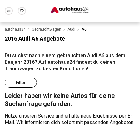
autohaus24
Gebrauchtwagen
Audi
A6
Zum Antrag
Alle Fragen & Antworten
München
Berlin
2016 Audi A6 Angebote
Wir bewerten dein Auto
Rund um die Inzahlungnahme
Frankfurt
Wuppertal
Du suchst nach einem gebrauchten Audi A6 aus dem
Baujahr 2016? Auf autohaus24 findest du deinen
Traumwagen zu besten Konditionen!
Filter
Leider haben wir keine Autos für deine
Suchanfrage gefunden.
Nutze unseren Service und erhalte neue Ergebnisse per E-
Mail. Wir informieren dich sofort mit passenden Angeboten.