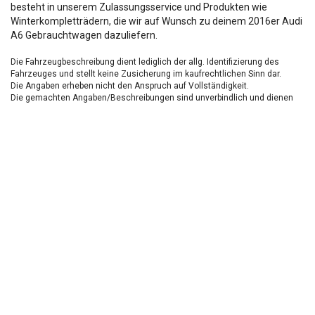
besteht in unserem Zulassungsservice und Produkten wie
Winterkompletträdern, die wir auf Wunsch zu deinem 2016er Audi
A6 Gebrauchtwagen dazuliefern.
Die Fahrzeugbeschreibung dient lediglich der allg. Identifizierung des
Fahrzeuges und stellt keine Zusicherung im kaufrechtlichen Sinn dar.
Die Angaben erheben nicht den Anspruch auf Vollständigkeit.
Die gemachten Angaben/Beschreibungen sind unverbindlich und dienen
nicht als zugesicherte Eigenschaften.
Der Verkäufer übernimmt keine Haftung für Tipp u.
Datenübermittlungsfehler.
Ausstattungen sind ggfs. gesondert zu prüfen.
Nichts mehr verpassen!
Sei einer der ersten und profitiere von unseren exklusiven
Gebrauchtwagen Angeboten.