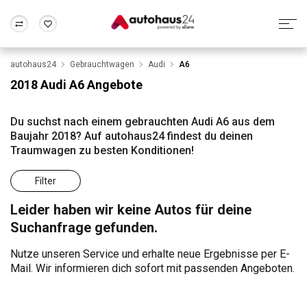
autohaus24
Gebrauchtwagen
Audi
A6
Zum Antrag
Alle Fragen & Antworten
München
Berlin
2018 Audi A6 Angebote
Wir bewerten dein Auto
Rund um die Inzahlungnahme
Frankfurt
Wuppertal
Du suchst nach einem gebrauchten Audi A6 aus dem
Baujahr 2018? Auf autohaus24 findest du deinen
Traumwagen zu besten Konditionen!
Filter
Leider haben wir keine Autos für deine
Suchanfrage gefunden.
Nutze unseren Service und erhalte neue Ergebnisse per E-
Mail. Wir informieren dich sofort mit passenden Angeboten.