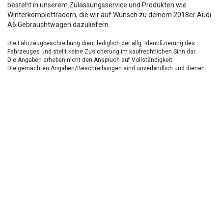
besteht in unserem Zulassungsservice und Produkten wie
Winterkompletträdern, die wir auf Wunsch zu deinem 2018er Audi
A6 Gebrauchtwagen dazuliefern.
Die Fahrzeugbeschreibung dient lediglich der allg. Identifizierung des
Fahrzeuges und stellt keine Zusicherung im kaufrechtlichen Sinn dar.
Die Angaben erheben nicht den Anspruch auf Vollständigkeit.
Die gemachten Angaben/Beschreibungen sind unverbindlich und dienen
nicht als zugesicherte Eigenschaften.
Der Verkäufer übernimmt keine Haftung für Tipp u.
Datenübermittlungsfehler.
Ausstattungen sind ggfs. gesondert zu prüfen.
Nichts mehr verpassen!
Sei einer der ersten und profitiere von unseren exklusiven
Gebrauchtwagen Angeboten.