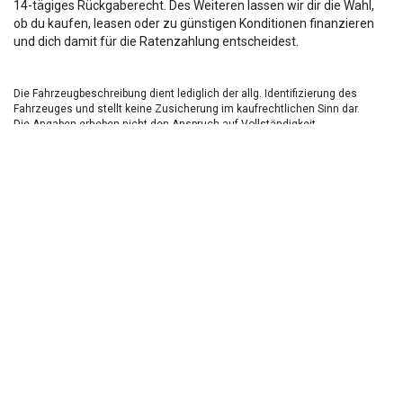
14-tägiges Rückgaberecht. Des Weiteren lassen wir dir die Wahl,
ob du kaufen, leasen oder zu günstigen Konditionen finanzieren
und dich damit für die Ratenzahlung entscheidest.
Die Fahrzeugbeschreibung dient lediglich der allg. Identifizierung des
Fahrzeuges und stellt keine Zusicherung im kaufrechtlichen Sinn dar.
Die Angaben erheben nicht den Anspruch auf Vollständigkeit.
Die gemachten Angaben/Beschreibungen sind unverbindlich und dienen
nicht als zugesicherte Eigenschaften.
Der Verkäufer übernimmt keine Haftung für Tipp u.
Datenübermittlungsfehler.
Ausstattungen sind ggfs. gesondert zu prüfen.
Nichts mehr verpassen!
Sei einer der ersten und profitiere von unseren exklusiven
Gebrauchtwagen Angeboten.