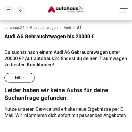
autohaus24
Gebrauchtwagen
Audi
A6
Zum Antrag
Alle Fragen & Antworten
München
Berlin
Audi A6 Gebrauchtwagen bis 20000 €
Wir bewerten dein Auto
Rund um die Inzahlungnahme
Frankfurt
Wuppertal
Du suchst nach einem Audi A6 Gebrauchtwagen unter
20000 €? Auf autohaus24 findest du deinen Traumwagen
zu besten Konditionen!
Filter
Leider haben wir keine Autos für deine
Suchanfrage gefunden.
Nutze unseren Service und erhalte neue Ergebnisse per E-
Mail. Wir informieren dich sofort mit passenden Angeboten.