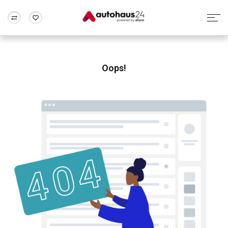
Zum Antrag
Alle Fragen & Antworten
München
Berlin
Wir bewerten dein Auto
Rund um die Inzahlungnahme
Oops!
Frankfurt
Wuppertal