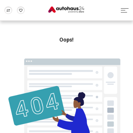
Zum Antrag
Alle Fragen & Antworten
München
Berlin
Wir bewerten dein Auto
Rund um die Inzahlungnahme
Oops!
Frankfurt
Wuppertal