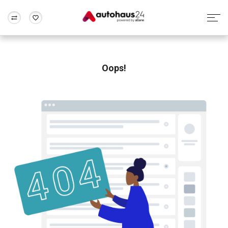
Zum Antrag
Alle Fragen & Antworten
München
Berlin
Wir bewerten dein Auto
Rund um die Inzahlungnahme
Oops!
Frankfurt
Wuppertal