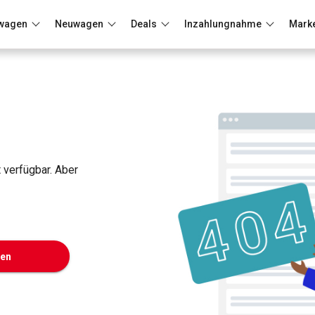
wagen
Neuwagen
Deals
Inzahlungnahme
Mark
Berlin
Frankfurt
Wuppertal
t verfügbar. Aber
ken