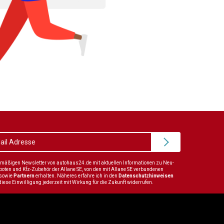
elmäßigen Newsletter von autohaus24.de mit aktuellen Informationen zu Neu-
en und Kfz-Zubehör der Allane SE, von den mit Allane SE verbundenen
sowie
Partnern
erhalten. Näheres erfahre ich in den
Datenschutzhinweisen
diese Einwilligung jederzeit mit Wirkung für die Zukunft widerrufen.