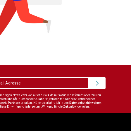
elmäßigen Newsletter von autohaus24.de mit aktuellen Informationen zu Neu-
en und Kfz-Zubehör der Allane SE, von den mit Allane SE verbundenen
sowie
Partnern
erhalten. Näheres erfahre ich in den
Datenschutzhinweisen
diese Einwilligung jederzeit mit Wirkung für die Zukunft widerrufen.