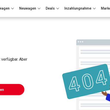
wagen
Neuwagen
Deals
Inzahlungnahme
Mark
Berlin
Frankfurt
Wuppertal
t verfügbar. Aber
ken