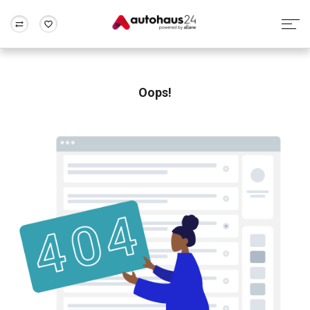
Zum Antrag
Alle Fragen & Antworten
München
Berlin
Wir bewerten dein Auto
Rund um die Inzahlungnahme
Oops!
Frankfurt
Wuppertal