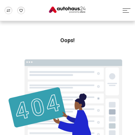
Zum Antrag
Alle Fragen & Antworten
München
Berlin
Wir bewerten dein Auto
Rund um die Inzahlungnahme
Oops!
Frankfurt
Wuppertal