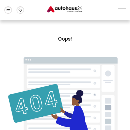
Zum Antrag
Alle Fragen & Antworten
München
Berlin
Wir bewerten dein Auto
Rund um die Inzahlungnahme
Oops!
Frankfurt
Wuppertal