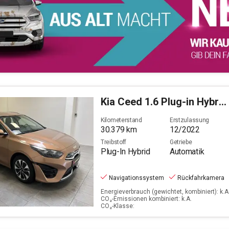
Kia
Ceed 1.6 Plug-in Hybrid Vision (EURO 6d)
Kilometerstand
Erstzulassung
30.379
km
12/2022
Treibstoff
Getriebe
Plug-In Hybrid
Automatik
Navigationssystem
Rückfahrkamera
Energieverbrauch (gewichtet, kombiniert): k.A.
CO₂-Emissionen kombiniert: k.A.
CO₂-Klasse: