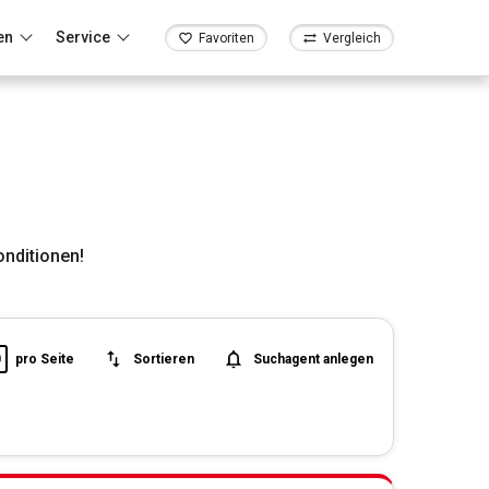
en
Service
Favoriten
Vergleich
nditionen!
0
pro Seite
Sortieren
Suchagent anlegen