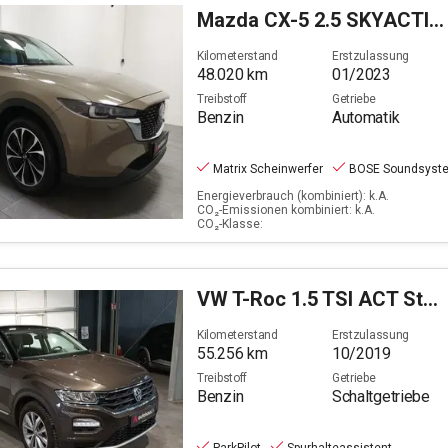
Mazda
CX-5 2.5 SKYACTIV-G 194 Sports-Line AWD (EURO 6d)
Kilometerstand
Erstzulassung
48.020
km
01/2023
Treibstoff
Getriebe
Benzin
Automatik
Matrix Scheinwerfer
BOSE Soundsyst
Energieverbrauch (kombiniert): k.A.
CO₂-Emissionen kombiniert: k.A.
CO₂-Klasse:
VW
T-Roc 1.5 TSI ACT Style
Kilometerstand
Erstzulassung
55.256
km
10/2019
Treibstoff
Getriebe
Benzin
Schaltgetriebe