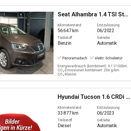
Seat
Alhambra 1.4 TSI Style
Kilometerstand
Erstzulassung
56.647
km
06/2022
Treibstoff
Getriebe
Benzin
Automatik
Panoramadach
elektr. Schiebetür
Energieverbrauch (kombiniert): 9.1 l/100km
CO₂-Emissionen kombiniert: 206 g/km
CO₂-Klasse:
Hyundai
Tucson 1.6 CRDi Prime Mild-Hybrid 4WD
Kilometerstand
Erstzulassung
33.877
km
06/2023
Treibstoff
Getriebe
Diesel
Automatik