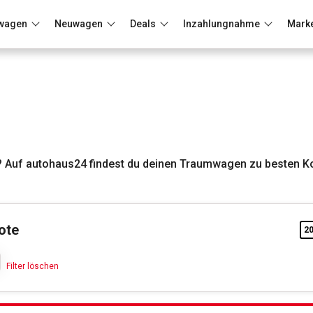
wagen
Neuwagen
Deals
Inzahlungnahme
Mark
Berlin
Frankfurt
Wuppertal
 Auf autohaus24 findest du deinen Traumwagen zu besten Ko
ote
2
Braun
Filter löschen
Filter löschen