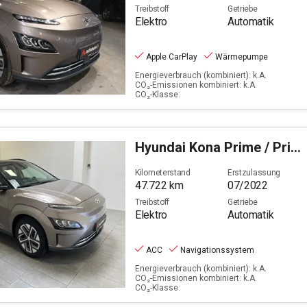
Treibstoff
Getriebe
Elektro
Automatik
Apple CarPlay
Wärmepumpe
Energieverbrauch (kombiniert): k.A.
CO₂-Emissionen kombiniert: k.A.
CO₂-Klasse:
Hyundai
Kona Prime / Prime-Paket Elektro 2WD
Kilometerstand
Erstzulassung
47.722
km
07/2022
Treibstoff
Getriebe
Elektro
Automatik
ACC
Navigationssystem
Energieverbrauch (kombiniert): k.A.
CO₂-Emissionen kombiniert: k.A.
CO₂-Klasse: