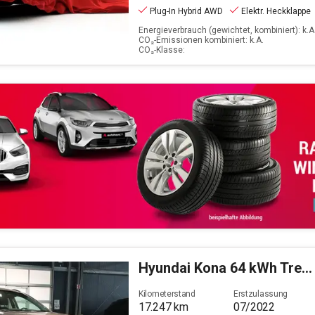
Plug-In Hybrid AWD
Elektr. Heckklappe
Energieverbrauch (gewichtet, kombiniert): k.A.
CO₂-Emissionen kombiniert: k.A.
CO₂-Klasse:
Hyundai
Kona 64 kWh Trend-Paket Elektro 2WD
Kilometerstand
Erstzulassung
17.247
km
07/2022