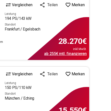
Vergleichen
Merken
Teilen
Leistung
194
PS/
143
kW
Standort
Frankfurt / Egelsbach
28.270
€
em
inkl.MwSt.
ab
255€
mtl.
finanzieren
Vergleichen
Merken
Teilen
Leistung
150
PS/
110
kW
Standort
München / Eching
15.550
€