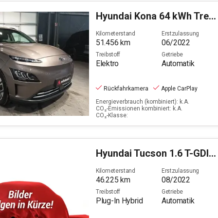
Hyundai
Kona 64 kWh Trend-Paket Elektro 2WD
Kilometerstand
Erstzulassung
51.456
km
06/2022
Treibstoff
Getriebe
Elektro
Automatik
Rückfahrkamera
Apple CarPlay
Energieverbrauch (kombiniert): k.A.
CO₂-Emissionen kombiniert: k.A.
CO₂-Klasse:
Hyundai
Tucson 1.6 T-GDI Trend Plug-In Hybrid 4WD (E6d)
Kilometerstand
Erstzulassung
46.225
km
08/2022
Treibstoff
Getriebe
Plug-In Hybrid
Automatik