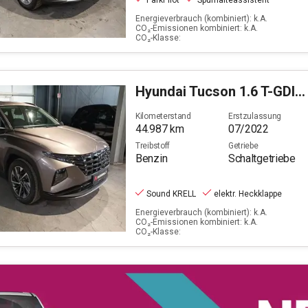
ParkPilot
Spurhalteassistent
Energieverbrauch (kombiniert): k.A.
CO₂-Emissionen kombiniert: k.A.
CO₂-Klasse:
Hyundai
Tucson 1.6 T-GDI Trend Mild-Hybrid
Kilometerstand
Erstzulassung
44.987
km
07/2022
Treibstoff
Getriebe
Benzin
Schaltgetriebe
Sound KRELL
elektr. Heckklappe
Energieverbrauch (kombiniert): k.A.
CO₂-Emissionen kombiniert: k.A.
CO₂-Klasse: