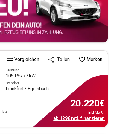
Vergleichen
Merken
Teilen
Leistung
105
PS/
77
kW
Standort
Frankfurt / Egelsbach
20.220
€
, k.A.
inkl.MwSt.
ab
129€
mtl.
finanzieren