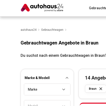
Gebraucht
Zum Antrag
Alle Fragen & Antworten
München
Wir bewerten dein Auto
autohaus24
Gebrauchtwagen
Rund um die Inzahlungnahme
Gebrauchtwagen Angebote in Braun
Du suchst nach einem Gebrauchtwagen in Braun?
14
Angeb
Marke & Modell
Braun
Marke
Modell