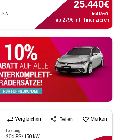
25.440
€
, k.A.
inkl.MwSt.
ab
279€
mtl.
finanzieren
Vergleichen
Merken
Teilen
Leistung
204
PS/
150
kW