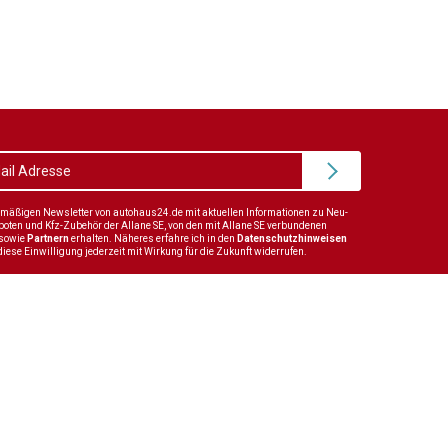
elmäßigen Newsletter von autohaus24.de mit aktuellen Informationen zu Neu-
en und Kfz-Zubehör der Allane SE, von den mit Allane SE verbundenen
sowie
Partnern
erhalten. Näheres erfahre ich in den
Datenschutzhinweisen
diese Einwilligung jederzeit mit Wirkung für die Zukunft widerrufen.
Karriere
Kontakt