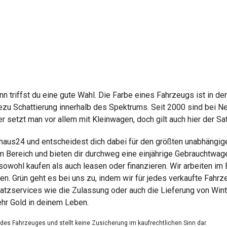
n triffst du eine gute Wahl. Die Farbe eines Fahrzeugs ist in d
ahezu Schattierung innerhalb des Spektrums. Seit 2000 sind bei N
 setzt man vor allem mit Kleinwagen, doch gilt auch hier der Satz 
ohaus24 und entscheidest dich dabei für den größten unabhängig
m Bereich und bieten dir durchweg eine einjährige Gebrauchtwage
sowohl kaufen als auch leasen oder finanzieren. Wir arbeiten i
n. Grün geht es bei uns zu, indem wir für jedes verkaufte Fahr
satzservices wie die Zulassung oder auch die Lieferung von Win
ehr Gold in deinem Leben.
g des Fahrzeuges und stellt keine Zusicherung im kaufrechtlichen Sinn dar.