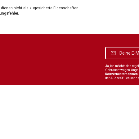
dienen nicht als zugesicherte Eigenschaften.
ungsfehler.
Ja, ich möchte den reg
Gebrauchtwagen-Angebot
Konzernunternehmen
der Allane SE. Ich kann 
Über uns
Über Uns