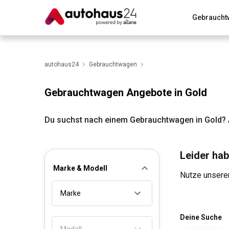
Gebraucht
Zum Antrag
Alle Fragen & Antworten
München
Wir bewerten dein Auto
autohaus24
Gebrauchtwagen
Rund um die Inzahlungnahme
Gebrauchtwagen Angebote in Gold
Du suchst nach einem Gebrauchtwagen in Gold? 
Leider hab
Marke & Modell
Nutze unseren
Marke
Deine Suche
Modell