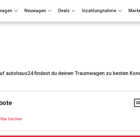
wagen
Neuwagen
Deals
Inzahlungnahme
Mark
Berlin
Frankfurt
Wuppertal
uf autohaus24 findest du deinen Traumwagen zu besten Kond
bote
2
Rot
Filter löschen
Filter löschen