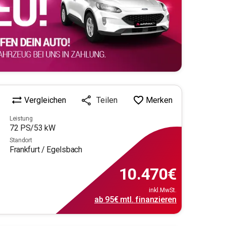
Vergleichen
Merken
Teilen
Leistung
72
PS/
53
kW
Standort
Frankfurt / Egelsbach
10.470
€
inkl.MwSt.
ab
95€
mtl.
finanzieren