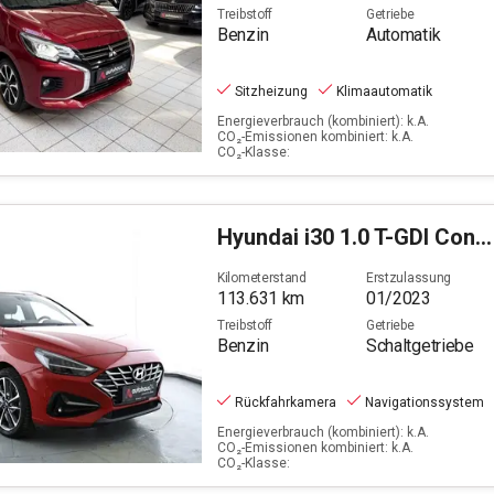
Treibstoff
Getriebe
Benzin
Automatik
Sitzheizung
Klimaautomatik
Energieverbrauch (kombiniert): k.A.
CO₂-Emissionen kombiniert: k.A.
CO₂-Klasse:
Hyundai
i30 1.0 T-GDI Connect & Go (EURO 6d)(OPF)
Kilometerstand
Erstzulassung
113.631
km
01/2023
Treibstoff
Getriebe
Benzin
Schaltgetriebe
Rückfahrkamera
Navigationssystem
Energieverbrauch (kombiniert): k.A.
CO₂-Emissionen kombiniert: k.A.
CO₂-Klasse: