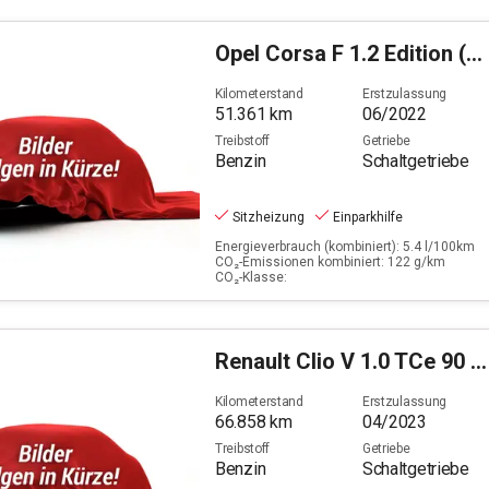
Opel
Corsa F 1.2 Edition (EURO 6d)
Kilometerstand
Erstzulassung
51.361
km
06/2022
Treibstoff
Getriebe
Benzin
Schaltgetriebe
Sitzheizung
Einparkhilfe
Energieverbrauch (kombiniert): 5.4 l/100km
CO₂-Emissionen kombiniert: 122 g/km
CO₂-Klasse:
Renault
Clio V 1.0 TCe 90 Equilibre (EURO 6d)
Kilometerstand
Erstzulassung
66.858
km
04/2023
Treibstoff
Getriebe
Benzin
Schaltgetriebe