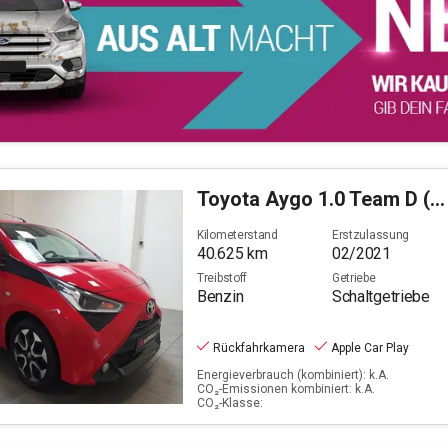
Toyota
Aygo 1.0 Team D (EURO 6d)
Kilometerstand
Erstzulassung
40.625
km
02/2021
Treibstoff
Getriebe
Benzin
Schaltgetriebe
Rückfahrkamera
Apple Car Play
Energieverbrauch (kombiniert): k.A.
CO₂-Emissionen kombiniert: k.A.
CO₂-Klasse: