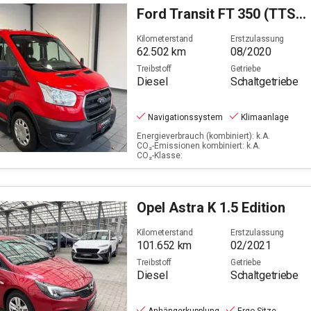
Ford
Transit FT 350 (TTS) 2.0 TDCi DPF 350 L5 Trend RWD
Kilometerstand
Erstzulassung
62.502
km
08/2020
Treibstoff
Getriebe
Diesel
Schaltgetriebe
Navigationssystem
Klimaanlage
Energieverbrauch (kombiniert): k.A.
CO₂-Emissionen kombiniert: k.A.
CO₂-Klasse:
Opel
Astra K 1.5 Edition
Kilometerstand
Erstzulassung
101.652
km
02/2021
Treibstoff
Getriebe
Diesel
Schaltgetriebe