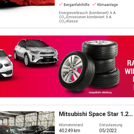
Berganfahrhilfe
Klimaanlage
Energieverbrauch (kombiniert): k.A.
CO₂-Emissionen kombiniert: k.A.
CO₂-Klasse:
Mitsubishi
Space Star 1.2 (EURO6d)
Kilometerstand
Erstzulassung
40.249
km
05/2022