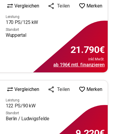
Vergleichen
Merken
Teilen
Leistung
170
PS/
125
kW
Standort
Wuppertal
21.790
€
inkl.MwSt.
ab
196€
mtl.
finanzieren
Vergleichen
Merken
Teilen
Leistung
122
PS/
90
kW
Standort
Berlin / Ludwigsfelde
9.220
€