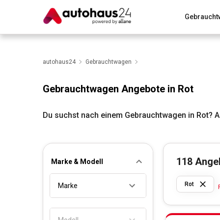
Gebraucht
Zum Antrag
Alle Fragen & Antworten
München
Wir bewerten dein Auto
autohaus24
Gebrauchtwagen
Rund um die Inzahlungnahme
Gebrauchtwagen Angebote in Rot
Du suchst nach einem Gebrauchtwagen in Rot? A
118
Ange
Marke & Modell
Rot
Marke
Modell