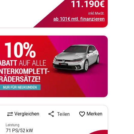
11.190
€
inkl.MwSt.
ab
101€
mtl.
finanzieren
Vergleichen
Merken
Teilen
Leistung
71
PS/
52
kW