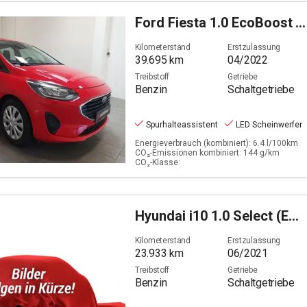
Ford
Fiesta 1.0 EcoBoost Trend (EURO 6d)
Kilometerstand
Erstzulassung
39.695
km
04/2022
Treibstoff
Getriebe
Benzin
Schaltgetriebe
Spurhalteassistent
LED Scheinwerfer
Energieverbrauch (kombiniert): 6.4 l/100km
CO₂-Emissionen kombiniert: 144 g/km
CO₂-Klasse:
Hyundai
i10 1.0 Select (EURO 6d)
Kilometerstand
Erstzulassung
23.933
km
06/2021
Treibstoff
Getriebe
Benzin
Schaltgetriebe