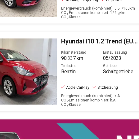
Anhängerkupplung
Ergo Sitze
Energieverbrauch (kombiniert): 5.5 l/100km
CO₂-Emissionen kombiniert: 126 g/km
CO₂-Klasse:
Hyundai
i10 1.2 Trend (EURO 6d)
Kilometerstand
Erstzulassung
90.337
km
05/2023
Treibstoff
Getriebe
Benzin
Schaltgetriebe
Apple CarPlay
Sitzheizung
Energieverbrauch (kombiniert): k.A.
CO₂-Emissionen kombiniert: k.A.
CO₂-Klasse: