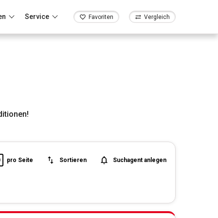
en
Service
Favoriten
Vergleich
itionen!
0
pro Seite
Sortieren
Suchagent anlegen