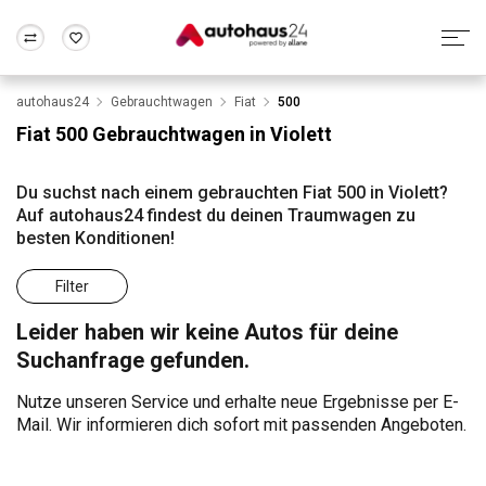
autohaus24
Gebrauchtwagen
Fiat
500
Zum Antrag
Alle Fragen & Antworten
München
Berlin
Fiat 500 Gebrauchtwagen in Violett
Wir bewerten dein Auto
Rund um die Inzahlungnahme
Frankfurt
Wuppertal
Du suchst nach einem gebrauchten Fiat 500 in Violett?
Auf autohaus24 findest du deinen Traumwagen zu
besten Konditionen!
Filter
Leider haben wir keine Autos für deine
Suchanfrage gefunden.
Nutze unseren Service und erhalte neue Ergebnisse per E-
Mail. Wir informieren dich sofort mit passenden Angeboten.