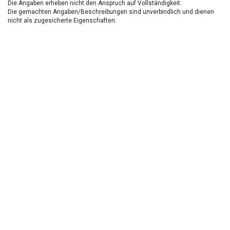
Die Angaben erheben nicht den Anspruch auf Vollständigkeit.
Die gemachten Angaben/Beschreibungen sind unverbindlich und dienen
nicht als zugesicherte Eigenschaften.
Der Verkäufer übernimmt keine Haftung für Tipp u.
Datenübermittlungsfehler.
Ausstattungen sind ggfs. gesondert zu prüfen.
Nichts mehr verpassen!
Sei einer der ersten und profitiere von unseren exklusiven
Gebrauchtwagen Angeboten.
Ja, ich möchte den regelmäßigen Newsletter von autohaus24.de mit aktuellen
Informationen zu Neu- Gebrauchtwagen-Angeboten und Kfz-Zubehör der Allane SE, von den
mit Allane SE verbundenen
Konzernunternehmen
sowie
Partnern
erhalten. Näheres
erfahre ich in den
Datenschutzhinweisen
der Allane SE. Ich kann diese Einwilligung
jederzeit mit Wirkung für die Zukunft widerrufen.