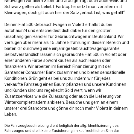
Neuwagen vor allem Silber und Grau gefragt doch auch Weiß und
Schwarz gelten als beliebt. Farbtupfer setzt man vor allem mit
Kleinwagen, doch gilt auch hier der Satz „erlaubt ist, was gefällt“.
Deinen Fiat 500 Gebrauchtwagen in Violett erhältst du bei
autohaus24 und entscheidest dich dabei für den größten
unabhängigen Händler für Gebrauchtwagen in Deutschland. Wir
verfügen über mehr als 15 Jahre Erfahrung in diesem Bereich und
bieten dir durchweg eine einjährige Gebrauchtwagengarantie.
Selbstverständlich lassen sich gebrauchte Fiat 500 in Violett oder
einer anderen Farbe sowohl kaufen als auch leasen oder
finanzieren. Wir arbeiten im Bereich Finanzierung mit der
Santander Consumer Bank zusammen und bieten sensationelle
Konditionen. Grün geht es bei uns zu, indem wir für jedes
verkaufte Fahrzeug einen Baum pflanzen und unsere Kundinnen
und Kunden sind uns regelrecht Gold wert, wenn wir
Zusatzservices wie die Zulassung oder auch die Lieferung von
Winterkompletträdern anbieten. Besuche uns gern an einem
unserer drei Standorte und gönne dir noch mehr Violett in deinem
Leben.
Die Fahrzeugbeschreibung dient lediglich der allg. Identifizierung des
Fahrzeuges und stellt keine Zusicherung im kaufrechtlichen Sinn dar.