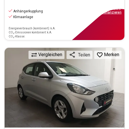
8.770
€
inkl.MwSt.
Anhängerkupplung
ab
79€
mtl.
finanzieren
Klimaanlage
Energieverbrauch (kombiniert): k.A.
CO₂-Emissionen kombiniert: k.A.
CO₂-Klasse:
Vergleichen
Merken
Teilen