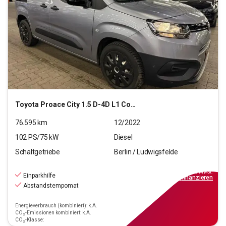
Toyota
Proace City 1.5 D-4D L1 Comfort S/S (EURO 6d)
76.595
km
12/2022
102
PS/
75
kW
Diesel
Schaltgetriebe
Berlin / Ludwigsfelde
13.690
€
inkl.MwSt.
Einparkhilfe
ab
124€
mtl.
finanzieren
Abstandstempomat
Energieverbrauch (kombiniert): k.A.
CO₂-Emissionen kombiniert: k.A.
CO₂-Klasse: