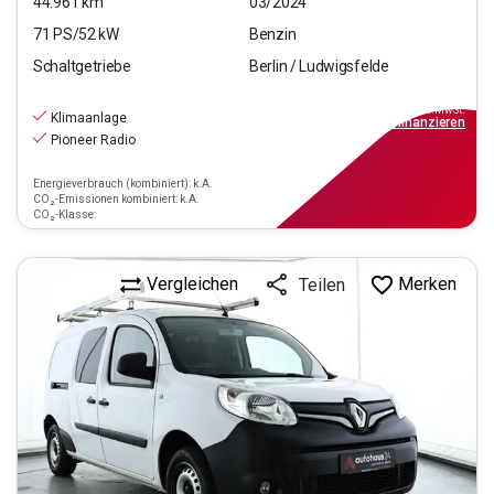
44.961
km
03/2024
71
PS/
52
kW
Benzin
Schaltgetriebe
Berlin / Ludwigsfelde
9.990
€
inkl.MwSt.
Klimaanlage
ab
90€
mtl.
finanzieren
Pioneer Radio
Energieverbrauch (kombiniert): k.A.
CO₂-Emissionen kombiniert: k.A.
CO₂-Klasse:
Vergleichen
Merken
Teilen