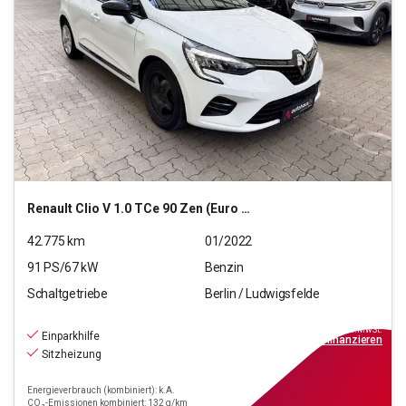
Renault
Clio V 1.0 TCe 90 Zen (Euro 6d)
42.775
km
01/2022
91
PS/
67
kW
Benzin
Schaltgetriebe
Berlin / Ludwigsfelde
9.190
€
inkl.MwSt.
Einparkhilfe
ab
83€
mtl.
finanzieren
Sitzheizung
Energieverbrauch (kombiniert): k.A.
CO₂-Emissionen kombiniert: 132 g/km