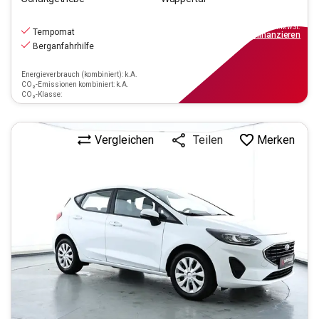
9.990
€
inkl.MwSt.
Tempomat
ab
90€
mtl.
finanzieren
Berganfahrhilfe
Energieverbrauch (kombiniert): k.A.
CO₂-Emissionen kombiniert: k.A.
CO₂-Klasse:
Vergleichen
Merken
Teilen