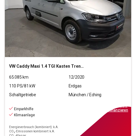
VW
Caddy Maxi 1.4 TGI Kasten Trendline
65.085
km
12/2020
110
PS/
81
kW
Erdgas
Schaltgetriebe
München / Eching
8.770
€
inkl.MwSt.
Einparkhilfe
ab
79€
mtl.
finanzieren
Klimaanlage
Energieverbrauch (kombiniert): k.A.
CO₂-Emissionen kombiniert: k.A.
CO₂-Klasse: