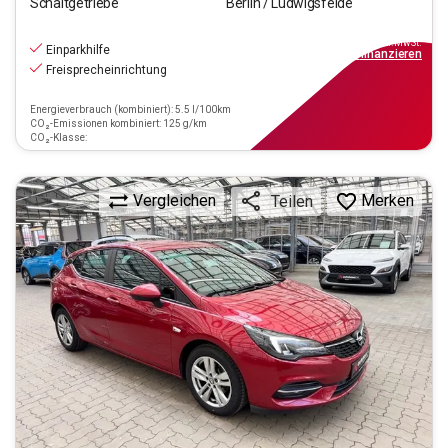
Schaltgetriebe
Berlin / Ludwigsfelde
9.220
€
inkl.MwSt.
Einparkhilfe
ab
83€
mtl.
finanzieren
Freisprecheinrichtung
Energieverbrauch (kombiniert): 5.5 l/100km
CO₂-Emissionen kombiniert: 125 g/km
CO₂-Klasse:
Vergleichen
Merken
Teilen