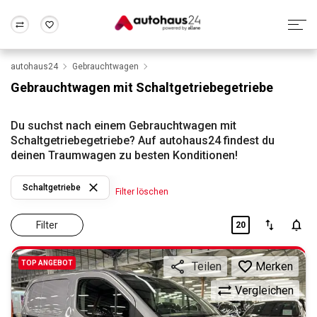
autohaus24
Gebrauchtwagen
Zum Antrag
Alle Fragen & Antworten
München
Berlin
Gebrauchtwagen mit Schaltgetriebegetriebe
Wir bewerten dein Auto
Rund um die Inzahlungnahme
Frankfurt
Wuppertal
Du suchst nach einem Gebrauchtwagen mit
Schaltgetriebegetriebe? Auf autohaus24 findest du
deinen Traumwagen zu besten Konditionen!
Schaltgetriebe
Filter löschen
Filter
20
TOP ANGEBOT
Merken
Teilen
Vergleichen