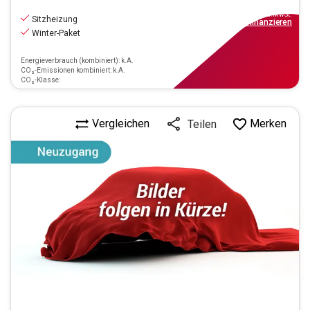
6.990
€
inkl.MwSt.
Sitzheizung
ab
63€
mtl.
finanzieren
Winter-Paket
Energieverbrauch (kombiniert): k.A.
CO₂-Emissionen kombiniert: k.A.
CO₂-Klasse:
Vergleichen
Merken
Teilen