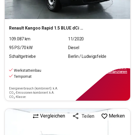
Renault
Kangoo Rapid 1.5 BLUE dCi 95 FAP Maxi Extra (EURO
109.087
km
11/2020
95
PS/
70
kW
Diesel
Schaltgetriebe
Berlin / Ludwigsfelde
9.990
€
inkl.MwSt.
Werkstatteinbau
ab
119€
mtl.
finanzieren
Tempomat
Energieverbrauch (kombiniert): k.A.
CO₂-Emissionen kombiniert: k.A.
CO₂-Klasse:
Vergleichen
Merken
Teilen