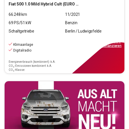
Fiat
500 1.0 Mild Hybrid Cult (EURO 6d)
66.248
km
11/2021
69
PS/
51
kW
Benzin
Schaltgetriebe
Berlin / Ludwigsfelde
8.690
€
inkl.MwSt.
Klimaanlage
ab
79€
mtl.
finanzieren
Digitalradio
Energieverbrauch (kombiniert): k.A.
CO₂-Emissionen kombiniert: k.A.
CO₂-Klasse: