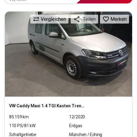
Vergleichen
Merken
Teilen
VW
Caddy Maxi 1.4 TGI Kasten Trendline
85.159
km
12/2020
110
PS/
81
kW
Erdgas
Schaltgetriebe
München / Eching