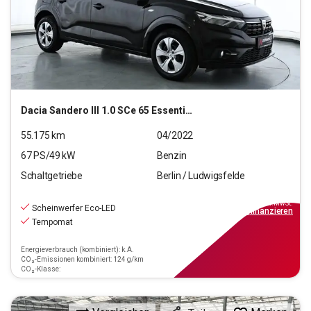
Dacia
Sandero III 1.0 SCe 65 Essential (Euro 6d)
55.175
km
04/2022
67
PS/
49
kW
Benzin
Schaltgetriebe
Berlin / Ludwigsfelde
9.990
€
inkl.MwSt.
Scheinwerfer Eco-LED
ab
90€
mtl.
finanzieren
Tempomat
Energieverbrauch (kombiniert): k.A.
CO₂-Emissionen kombiniert: 124 g/km
CO₂-Klasse: