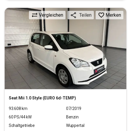
Vergleichen
Merken
Teilen
Seat
Mii 1.0 Style (EURO 6d-TEMP)
93.608
km
07/2019
60
PS/
44
kW
Benzin
Schaltgetriebe
Wuppertal