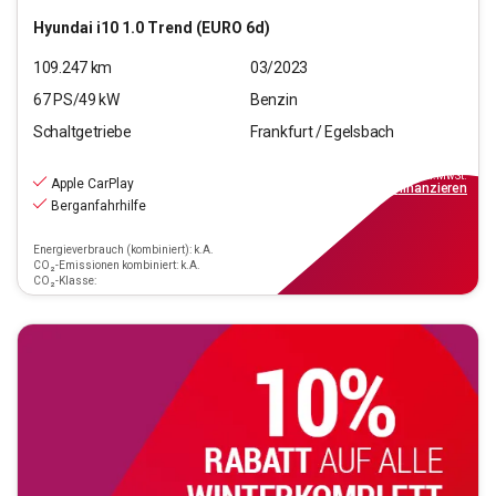
Hyundai
i10 1.0 Trend (EURO 6d)
109.247
km
03/2023
67
PS/
49
kW
Benzin
Schaltgetriebe
Frankfurt / Egelsbach
8.970
€
inkl.MwSt.
Apple CarPlay
ab
81€
mtl.
finanzieren
Berganfahrhilfe
Energieverbrauch (kombiniert): k.A.
CO₂-Emissionen kombiniert: k.A.
CO₂-Klasse: