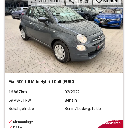
Vergleichen
Merken
Teilen
Fiat
500 1.0 Mild Hybrid Cult (EURO 6d)
16.867
km
02/2022
69
PS/
51
kW
Benzin
Schaltgetriebe
Berlin / Ludwigsfelde
9.990
€
inkl.MwSt.
Klimaanlage
ab
90€
mtl.
finanzieren
DAB+