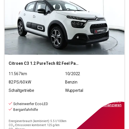
Citroen
C3 1.2 PureTech 82 Feel Pack Stop&Start (EURO 6d)
11.567
km
10/2022
82
PS/
60
kW
Benzin
Schaltgetriebe
Wuppertal
10.220
€
inkl.MwSt.
Scheinwerfer Eco-LED
ab
92€
mtl.
finanzieren
Berganfahrhilfe
Energieverbrauch (kombiniert): 5.5 l/100km
CO₂-Emissionen kombiniert: 125 g/km