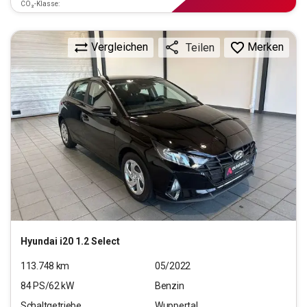
CO₂-Klasse:
Vergleichen
Merken
Teilen
Hyundai
i20 1.2 Select
113.748
km
05/2022
84
PS/
62
kW
Benzin
Schaltgetriebe
Wuppertal