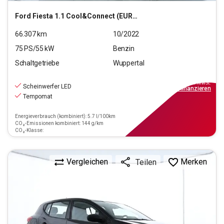
Ford
Fiesta 1.1 Cool&Connect (EURO 6d)
66.307
km
10/2022
75
PS/
55
kW
Benzin
Schaltgetriebe
Wuppertal
9.990
€
inkl.MwSt.
Scheinwerfer LED
ab
90€
mtl.
finanzieren
Tempomat
Energieverbrauch (kombiniert): 5.7 l/100km
CO₂-Emissionen kombiniert: 144 g/km
CO₂-Klasse:
Vergleichen
Merken
Teilen