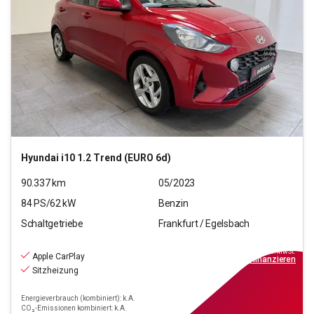
Hyundai
i10 1.2 Trend (EURO 6d)
90.337
km
05/2023
84
PS/
62
kW
Benzin
Schaltgetriebe
Frankfurt / Egelsbach
9.970
€
inkl.MwSt.
Apple CarPlay
ab
90€
mtl.
finanzieren
Sitzheizung
Energieverbrauch (kombiniert): k.A.
CO₂-Emissionen kombiniert: k.A.