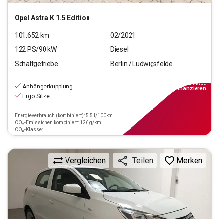
Opel
Astra K 1.5 Edition
101.652
km
02/2021
122
PS/
90
kW
Diesel
Schaltgetriebe
Berlin / Ludwigsfelde
9.220
€
inkl.MwSt.
Anhängerkupplung
ab
77€
mtl.
finanzieren
Ergo Sitze
Energieverbrauch (kombiniert): 5.5 l/100km
CO₂-Emissionen kombiniert: 126 g/km
CO₂-Klasse:
Vergleichen
Merken
Teilen