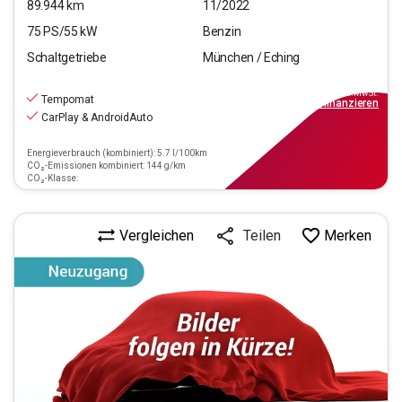
89.944
km
11/2022
75
PS/
55
kW
Benzin
Schaltgetriebe
München / Eching
9.770
€
inkl.MwSt.
Tempomat
ab
88€
mtl.
finanzieren
CarPlay & AndroidAuto
Energieverbrauch (kombiniert): 5.7 l/100km
CO₂-Emissionen kombiniert: 144 g/km
CO₂-Klasse:
Vergleichen
Merken
Teilen