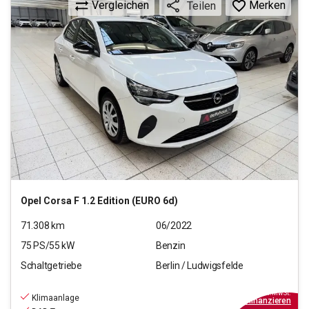
Vergleichen
Merken
Teilen
Opel
Corsa F 1.2 Edition (EURO 6d)
71.308
km
06/2022
75
PS/
55
kW
Benzin
Schaltgetriebe
Berlin / Ludwigsfelde
9.690
€
inkl.MwSt.
Klimaanlage
ab
88€
mtl.
finanzieren