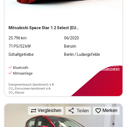
Mitsubishi
Space Star 1.2 Select (EURO 6d)
25.796
km
06/2023
71
PS/
52
kW
Benzin
Schaltgetriebe
Berlin / Ludwigsfelde
9.790
€
inkl.MwSt.
Bluetooth
ab
88€
mtl.
finanzieren
Klimaanlage
Energieverbrauch (kombiniert): k.A.
CO₂-Emissionen kombiniert: k.A.
CO₂-Klasse:
Vergleichen
Merken
Teilen