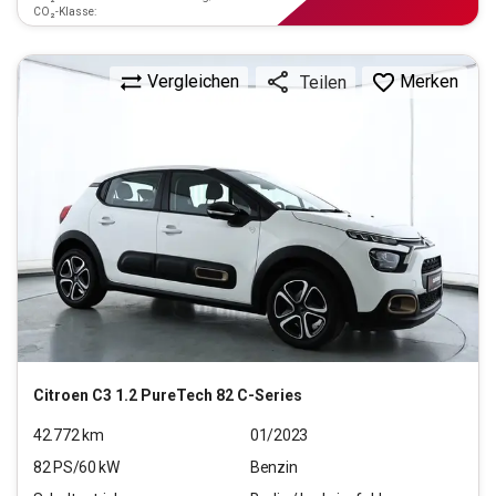
CO₂-Klasse:
Vergleichen
Merken
Teilen
Citroen
C3 1.2 PureTech 82 C-Series
42.772
km
01/2023
82
PS/
60
kW
Benzin