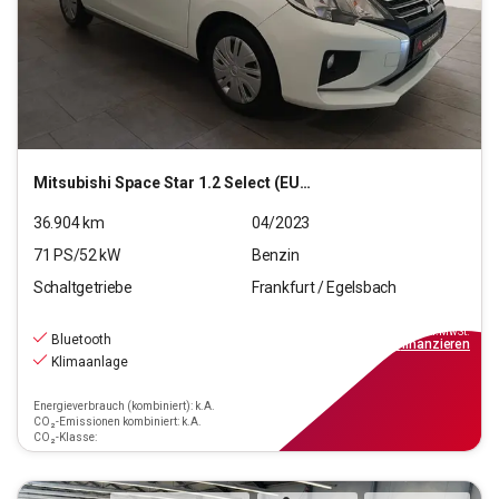
Mitsubishi
Space Star 1.2 Select (EURO 6d)
36.904
km
04/2023
71
PS/
52
kW
Benzin
Schaltgetriebe
Frankfurt / Egelsbach
9.370
€
inkl.MwSt.
Bluetooth
ab
85€
mtl.
finanzieren
Klimaanlage
Energieverbrauch (kombiniert): k.A.
CO₂-Emissionen kombiniert: k.A.
CO₂-Klasse: