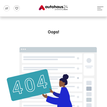
Zum Antrag
Alle Fragen & Antworten
München
Berlin
Wir bewerten dein Auto
Rund um die Inzahlungnahme
Oops!
Frankfurt
Wuppertal