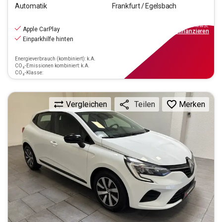
Automatik
Frankfurt / Egelsbach
11.470
€
inkl.MwSt.
Apple CarPlay
ab
104€
mtl.
finanzieren
Einparkhilfe hinten
Energieverbrauch (kombiniert): k.A.
CO₂-Emissionen kombiniert: k.A.
CO₂-Klasse:
Vergleichen
Merken
Teilen