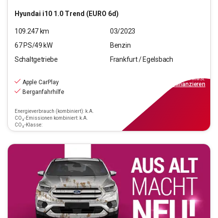
Hyundai
i10 1.0 Trend (EURO 6d)
109.247
km
03/2023
67
PS/
49
kW
Benzin
Schaltgetriebe
Frankfurt / Egelsbach
8.970
€
inkl.MwSt.
Apple CarPlay
ab
81€
mtl.
finanzieren
Berganfahrhilfe
Energieverbrauch (kombiniert): k.A.
CO₂-Emissionen kombiniert: k.A.
CO₂-Klasse: