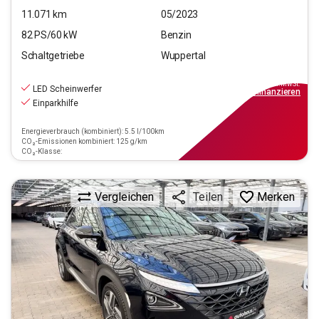
11.071
km
05/2023
82
PS/
60
kW
Benzin
Schaltgetriebe
Wuppertal
11.290
€
inkl.MwSt.
LED Scheinwerfer
ab
102€
mtl.
finanzieren
Einparkhilfe
Energieverbrauch (kombiniert): 5.5 l/100km
CO₂-Emissionen kombiniert: 125 g/km
CO₂-Klasse:
Vergleichen
Merken
Teilen