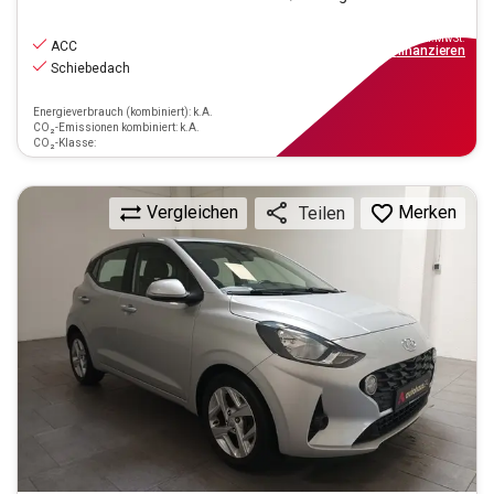
7.990
€
inkl.MwSt.
ACC
ab
72€
mtl.
finanzieren
Schiebedach
Energieverbrauch (kombiniert): k.A.
CO₂-Emissionen kombiniert: k.A.
CO₂-Klasse:
Vergleichen
Merken
Teilen