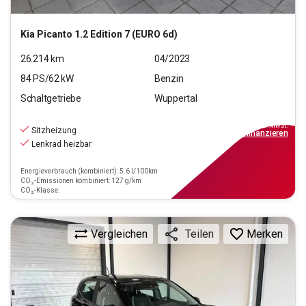
Kia
Picanto 1.2 Edition 7 (EURO 6d)
26.214
km
04/2023
84
PS/
62
kW
Benzin
Schaltgetriebe
Wuppertal
10.890
€
inkl.MwSt.
Sitzheizung
ab
98€
mtl.
finanzieren
Lenkrad heizbar
Energieverbrauch (kombiniert): 5.6 l/100km
CO₂-Emissionen kombiniert: 127 g/km
CO₂-Klasse:
Vergleichen
Merken
Teilen