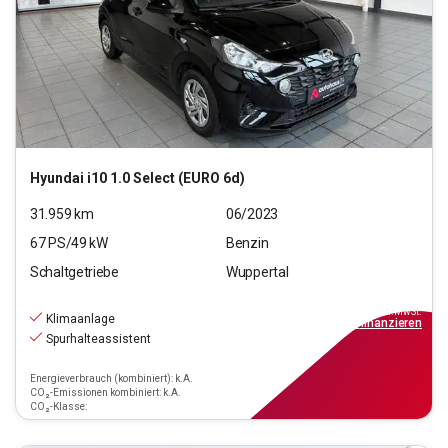
Hyundai
i10 1.0 Select (EURO 6d)
31.959
km
06/2023
67
PS/
49
kW
Benzin
Schaltgetriebe
Wuppertal
10.990
€
inkl.MwSt.
Klimaanlage
ab
99€
mtl.
finanzieren
Spurhalteassistent
Energieverbrauch (kombiniert): k.A.
CO₂-Emissionen kombiniert: k.A.
CO₂-Klasse: