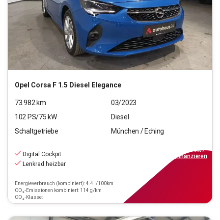
Opel
Corsa F 1.5 Diesel Elegance
73.982
km
03/2023
102
PS/
75
kW
Diesel
Schaltgetriebe
München / Eching
11.550
€
inkl.MwSt.
Digital Cockpit
ab
104€
mtl.
finanzieren
Lenkrad heizbar
Energieverbrauch (kombiniert): 4.4 l/100km
CO₂-Emissionen kombiniert: 114 g/km
CO₂-Klasse: