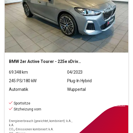
BMW
2er Active Tourer - 225e xDrive M Sport
69.348
km
04/2023
245
PS/
180
kW
Plug-In Hybrid
Automatik
Wuppertal
24.890
€
inkl.MwSt.
Sportsitze
ab
224€
mtl.
finanzieren
Sitzheizung vorn
Energieverbrauch (gewichtet, kombiniert): k.A.,
k.A.
CO₂-Emissionen kombiniert: k.A.