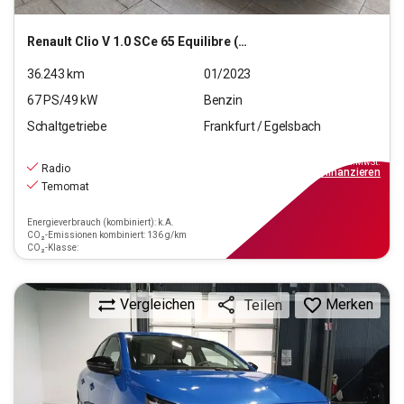
Renault
Clio V 1.0 SCe 65 Equilibre (EURO 6d)
36.243
km
01/2023
67
PS/
49
kW
Benzin
Schaltgetriebe
Frankfurt / Egelsbach
11.470
€
inkl.MwSt.
Radio
ab
104€
mtl.
finanzieren
Temomat
Energieverbrauch (kombiniert): k.A.
CO₂-Emissionen kombiniert: 136 g/km
CO₂-Klasse:
Vergleichen
Merken
Teilen