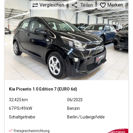
Vergleichen
Merken
Teilen
Kia
Picanto 1.0 Edition 7 (EURO 6d)
32.425
km
06/2023
67
PS/
49
kW
Benzin
Schaltgetriebe
Berlin / Ludwigsfelde
11.590
€
inkl.MwSt.
Freisprecheinrichtung
ab
105€
mtl.
finanzieren