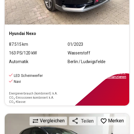
Hyundai
Nexo
87.515
km
01/2023
163
PS/
120
kW
Wasserstoff
Automatik
Berlin / Ludwigsfelde
11.440
€
inkl.MwSt.
LED Scheinwerfer
ab
103€
mtl.
finanzieren
Navi
Energieverbrauch (kombiniert): k.A.
CO₂-Emissionen kombiniert: k.A.
CO₂-Klasse:
Vergleichen
Merken
Teilen