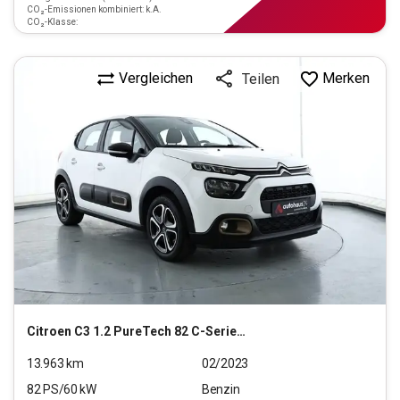
CO₂-Emissionen kombiniert: k.A.
CO₂-Klasse:
Vergleichen
Merken
Teilen
Citroen
C3 1.2 PureTech 82 C-Series Stop&Start (EURO 6d)
13.963
km
02/2023
82
PS/
60
kW
Benzin