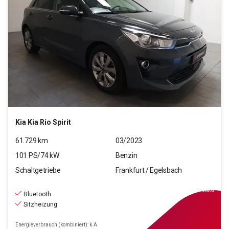
Kia
Kia Rio Spirit
61.729
km
03/2023
101
PS/
74
kW
Benzin
Schaltgetriebe
Frankfurt / Egelsbach
11.470
€
inkl.MwSt.
Bluetooth
Sitzheizung
Energieverbrauch (kombiniert): k.A.