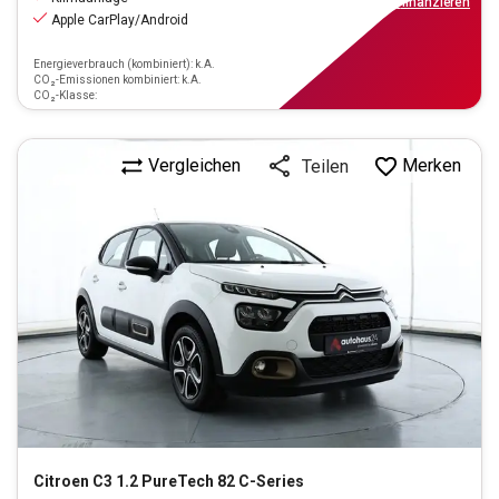
ab
101€
mtl.
finanzieren
Apple CarPlay/Android
Energieverbrauch (kombiniert): k.A.
CO₂-Emissionen kombiniert: k.A.
CO₂-Klasse:
Vergleichen
Merken
Teilen
Citroen
C3 1.2 PureTech 82 C-Series