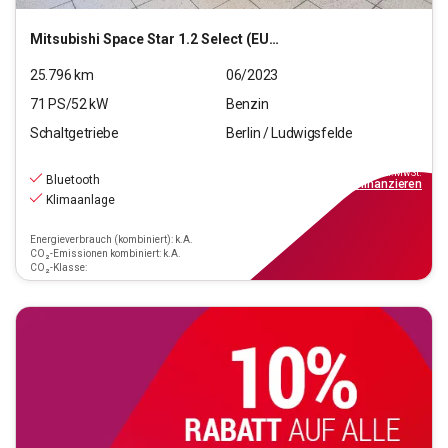
Mitsubishi
Space Star 1.2 Select (EURO 6d)
25.796
km
06/2023
71
PS/
52
kW
Benzin
Schaltgetriebe
Berlin / Ludwigsfelde
9.790
€
inkl.MwSt.
Bluetooth
ab
88€
mtl.
finanzieren
Klimaanlage
Energieverbrauch (kombiniert): k.A.
CO₂-Emissionen kombiniert: k.A.
CO₂-Klasse: