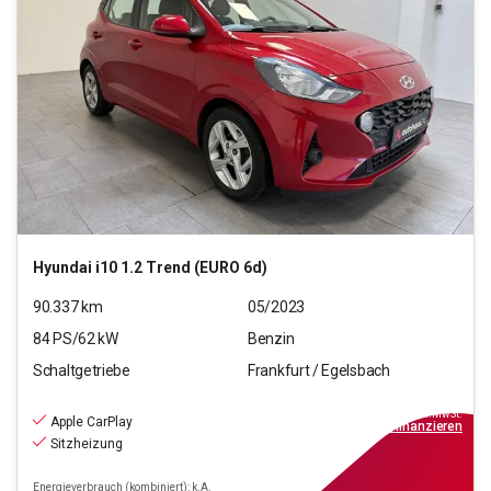
Hyundai
i10 1.2 Trend (EURO 6d)
90.337
km
05/2023
84
PS/
62
kW
Benzin
Schaltgetriebe
Frankfurt / Egelsbach
9.970
€
inkl.MwSt.
Apple CarPlay
ab
90€
mtl.
finanzieren
Sitzheizung
Energieverbrauch (kombiniert): k.A.