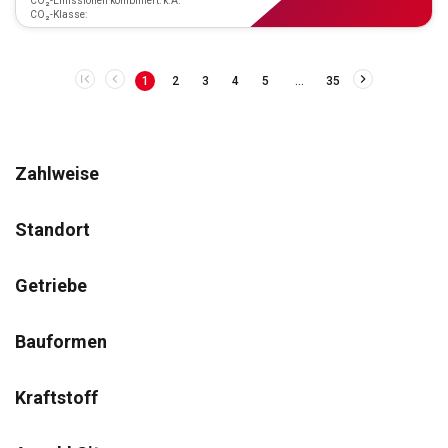
CO₂-Emissionen kombiniert: k.A.
CO₂-Klasse:
…
1
2
3
4
5
35
Zahlweise
Standort
Getriebe
Bauformen
Kraftstoff