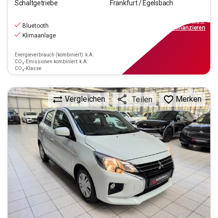
Schaltgetriebe
Frankfurt / Egelsbach
9.370
€
inkl.MwSt.
Bluetooth
ab
85€
mtl.
finanzieren
Klimaanlage
Energieverbrauch (kombiniert): k.A.
CO₂-Emissionen kombiniert: k.A.
CO₂-Klasse:
Vergleichen
Merken
Teilen