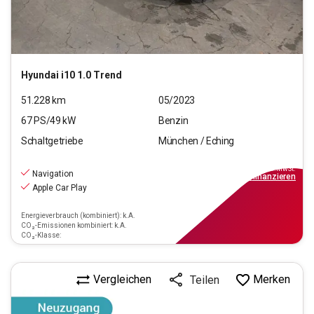
Hyundai
i10 1.0 Trend
51.228
km
05/2023
67
PS/
49
kW
Benzin
Schaltgetriebe
München / Eching
11.660
€
inkl.MwSt.
Navigation
ab
105€
mtl.
finanzieren
Apple Car Play
Energieverbrauch (kombiniert): k.A.
CO₂-Emissionen kombiniert: k.A.
CO₂-Klasse:
Vergleichen
Merken
Teilen