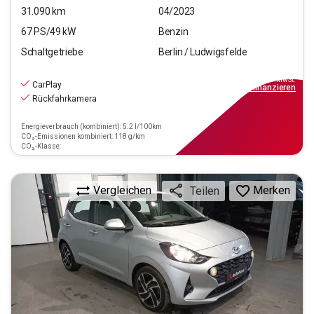
31.090
km
04/2023
67
PS/
49
kW
Benzin
Schaltgetriebe
Berlin / Ludwigsfelde
11.590
€
inkl.MwSt.
CarPlay
ab
105€
mtl.
finanzieren
Rückfahrkamera
Energieverbrauch (kombiniert): 5.2 l/100km
CO₂-Emissionen kombiniert: 118 g/km
CO₂-Klasse:
Vergleichen
Merken
Teilen