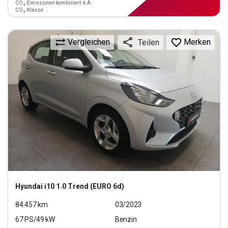
CO₂-Emissionen kombiniert: k.A.
CO₂-Klasse:
Vergleichen
Merken
Teilen
Hyundai
i10 1.0 Trend (EURO 6d)
84.457
km
03/2023
67
PS/
49
kW
Benzin