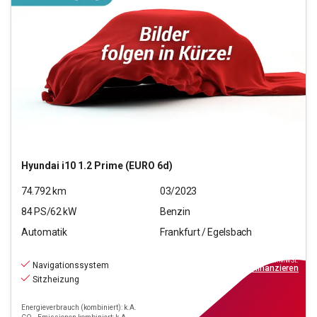
Hyundai
i10 1.2 Prime (EURO 6d)
74.792
km
03/2023
84
PS/
62
kW
Benzin
Automatik
Frankfurt / Egelsbach
11.670
€
inkl.MwSt.
Navigationssystem
ab
105€
mtl.
finanzieren
Sitzheizung
Energieverbrauch (kombiniert): k.A.