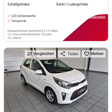
Schaltgetriebe
Berlin / Ludwigsfelde
10.770
€
inkl.MwSt.
LED-Scheinwerfer
ab
97€
mtl.
finanzieren
Tempomat
Energieverbrauch (kombiniert): 5.5 l/100km
CO₂-Emissionen kombiniert: 125 g/km
CO₂-Klasse:
Vergleichen
Merken
Teilen