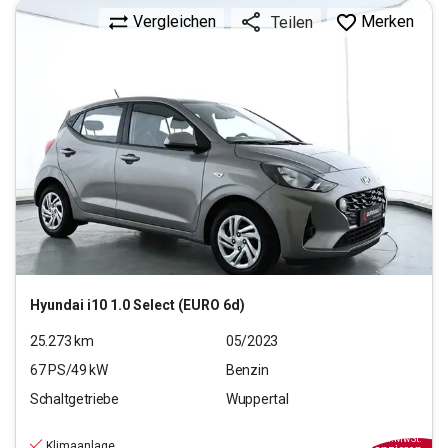
Vergleichen
Merken
Teilen
Hyundai
i10 1.0 Select (EURO 6d)
25.273
km
05/2023
67
PS/
49
kW
Benzin
Schaltgetriebe
Wuppertal
11.190
€
inkl.MwSt.
Klimaanlage