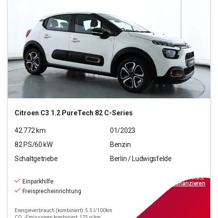
Citroen
C3 1.2 PureTech 82 C-Series
42.772
km
01/2023
82
PS/
60
kW
Benzin
Schaltgetriebe
Berlin / Ludwigsfelde
9.220
€
inkl.MwSt.
Einparkhilfe
ab
83€
mtl.
finanzieren
Freisprecheinrichtung
Energieverbrauch (kombiniert): 5.5 l/100km
CO₂-Emissionen kombiniert: 125 g/km