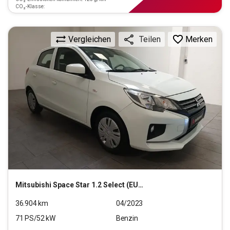
CO₂-Klasse:
Vergleichen
Merken
Teilen
Mitsubishi
Space Star 1.2 Select (EURO 6d)
36.904
km
04/2023
71
PS/
52
kW
Benzin