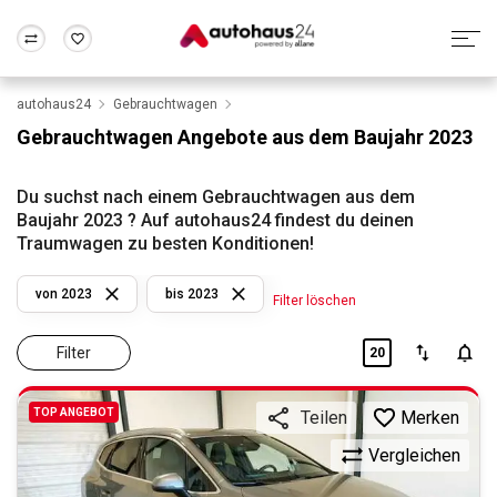
autohaus24
Gebrauchtwagen
Zum Antrag
Alle Fragen & Antworten
München
Berlin
Gebrauchtwagen Angebote aus dem Baujahr 2023
Wir bewerten dein Auto
Rund um die Inzahlungnahme
Frankfurt
Wuppertal
Du suchst nach einem Gebrauchtwagen aus dem
Baujahr 2023 ? Auf autohaus24 findest du deinen
Traumwagen zu besten Konditionen!
von 2023
bis 2023
Filter löschen
Filter
20
TOP ANGEBOT
Merken
Teilen
Vergleichen