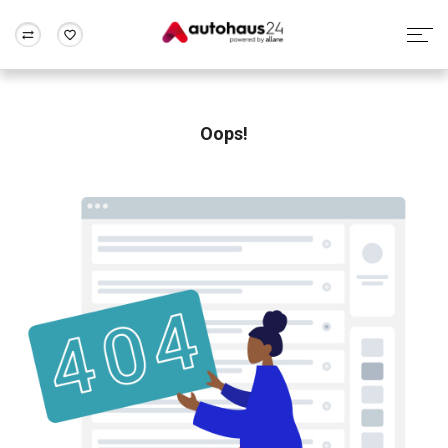
Zum Antrag
Alle Fragen & Antworten
München
Berlin
Wir bewerten dein Auto
Rund um die Inzahlungnahme
Oops!
Frankfurt
Wuppertal