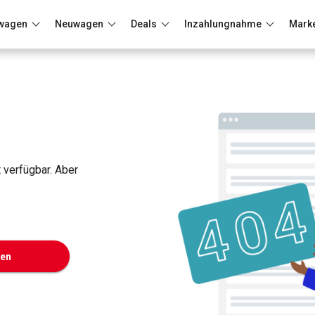
wagen
Neuwagen
Deals
Inzahlungnahme
Mark
Berlin
Frankfurt
Wuppertal
t verfügbar. Aber
ken