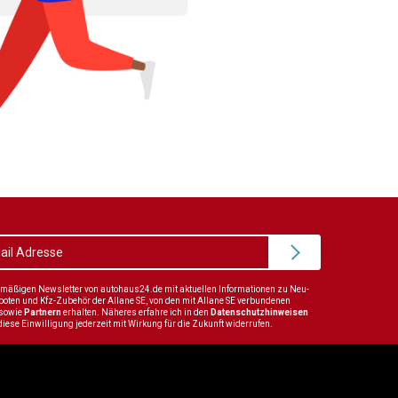
elmäßigen Newsletter von autohaus24.de mit aktuellen Informationen zu Neu-
en und Kfz-Zubehör der Allane SE, von den mit Allane SE verbundenen
sowie
Partnern
erhalten. Näheres erfahre ich in den
Datenschutzhinweisen
diese Einwilligung jederzeit mit Wirkung für die Zukunft widerrufen.