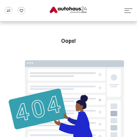
Zum Antrag
Alle Fragen & Antworten
München
Berlin
Wir bewerten dein Auto
Rund um die Inzahlungnahme
Oops!
Frankfurt
Wuppertal