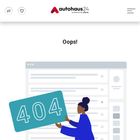
Zum Antrag
Alle Fragen & Antworten
München
Berlin
Wir bewerten dein Auto
Rund um die Inzahlungnahme
Oops!
Frankfurt
Wuppertal