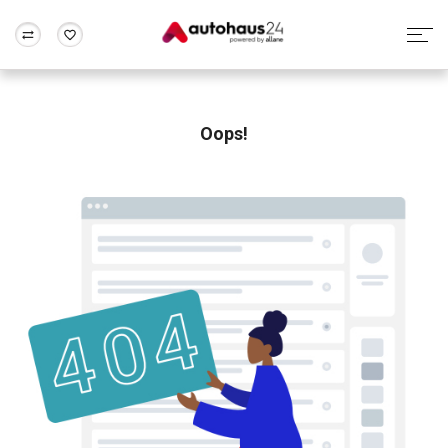
Zum Antrag
Alle Fragen & Antworten
München
Berlin
Wir bewerten dein Auto
Rund um die Inzahlungnahme
Oops!
Frankfurt
Wuppertal