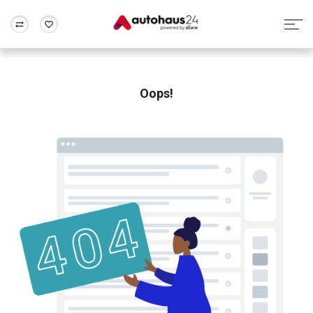
Zum Antrag
Alle Fragen & Antworten
München
Berlin
Wir bewerten dein Auto
Rund um die Inzahlungnahme
Oops!
Frankfurt
Wuppertal